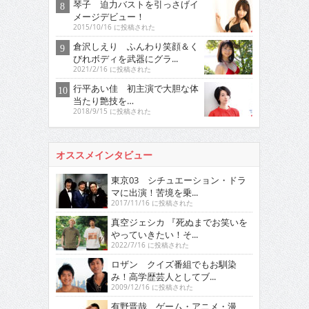
琴子 迫力バストを引っさげイ
メージデビュー！
2015/10/16 に投稿された
倉沢しえり ふんわり笑顔＆く
びれボディを武器にグラ...
2021/2/16 に投稿された
行平あい佳 初主演で大胆な体
当たり艶技を…
2018/9/15 に投稿された
オススメインタビュー
東京03 シチュエーション・ドラ
マに出演！苦境を乗...
2017/11/16 に投稿された
真空ジェシカ 『死ぬまでお笑いを
やっていきたい！そ...
2022/7/16 に投稿された
ロザン クイズ番組でもお馴染
み！高学歴芸人としてブ...
2009/12/16 に投稿された
有野晋哉 ゲーム・アニメ・漫