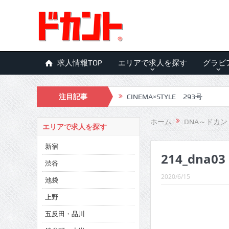
求人情報TOP
エリアで求人を探す
グラビ
注目記事
CINEMA×STYLE 293号
CINEMA×STYLE 292号
ホーム
DNA～ドカン
エリアで求人を探す
CINEMA×STYLE 291号
新宿
214_dna03
CINEMA×STYLE 290号
渋谷
CINEMA×STYLE 289号
2020/6/15
池袋
CINEMA×STYLE 288号
上野
五反田・品川
CINEMA×STYLE 287号