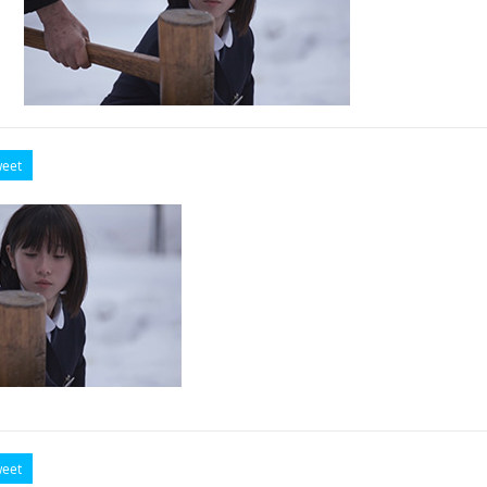
eet
eet