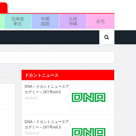
北海道
中国
九州
在宅
東北
四国
沖縄
ドカントニュース
DNA～ドカントニュースア
カデミー～261号vol.4
2024/6/3
DNA～ドカントニュースア
カデミー～261号vol.3
2024/5/27