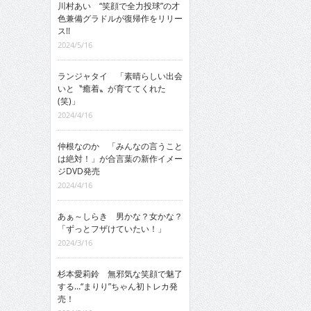
川村あい “笑顔で全力投球”の才
色兼備グラドルが復帰作をリリー
ス!!
2024/5/16
ランジャタイ 「素晴らしい出会
いと〝癒着〟が育ててくれた
(笑)」
2024/4/16
仲根なのか 「みんなの言うこと
は絶対！」が合言葉の新作イメー
ジDVD発売
2024/4/16
あぁ～しらき 男かな？女かな？
「ずっとフザけていたい！」
2024/3/16
杉本愛莉鈴 無邪気な笑顔で魅了
する…“まりり”ちゃん初トレカ発
売！