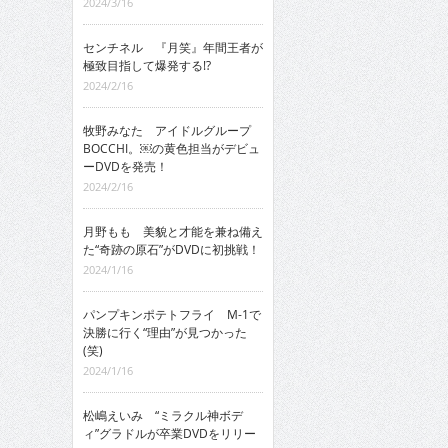
2024/3/16
センチネル 『月笑』年間王者が
極致目指して爆発する!?
2024/2/16
牧野みなた アイドルグループ
BOCCHI。￼の黄色担当がデビュ
ーDVDを発売！
2024/2/16
月野もも 美貌と才能を兼ね備え
た“奇跡の原石”がDVDに初挑戦！
2024/1/16
パンプキンポテトフライ M-1で
決勝に行く“理由”が見つかった
(笑)
2024/1/16
松嶋えいみ “ミラクル神ボデ
ィ”グラドルが卒業DVDをリリー