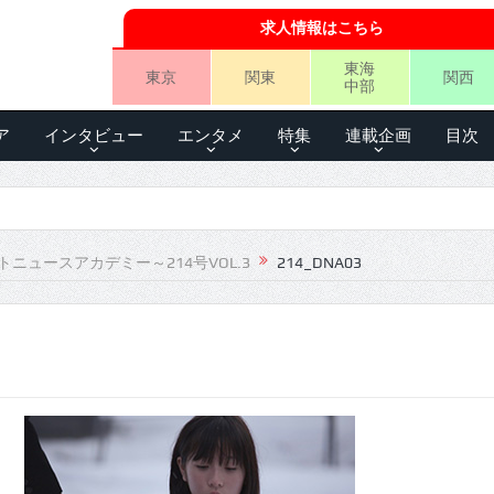
求人情報はこちら
東海
東京
関東
関西
中部
ア
インタビュー
エンタメ
特集
連載企画
目次
トニュースアカデミー～214号VOL.3
214_DNA03