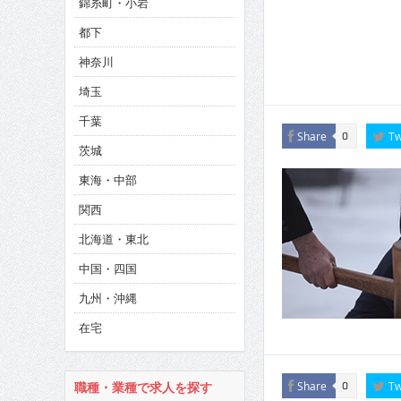
錦糸町・小岩
CINEMA×STYLE 286号
都下
CINEMA×STYLE 285号
神奈川
CINEMA×STYLE 294号
埼玉
千葉
Share
Tw
0
茨城
東海・中部
関西
北海道・東北
中国・四国
九州・沖縄
在宅
Share
Tw
0
職種・業種で求人を探す