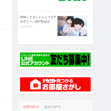
DNA～ドカントニュースア
カデミー～261号vol.2
2024/5/20
月間TOP10
総合TOP10