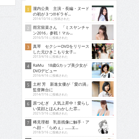
瀧内公美 主演・長編・ヌード
の初が３つ!!!ギラギ...
2014/10/16 に投稿された
雨宮留菜さん 「ミスヤンチャ
ン2016」参戦！マル...
2016/5/16 に投稿された
真琴 セクシーDVDをリリース
した元ひきこもり女子...
2013/4/16 に投稿された
RaMu 18歳Gカップ美少女が
DVDデビュー
2016/4/16 に投稿された
土村 芳 新進女優が「愛の渦」
監督舞台に
2014/7/16 に投稿された
原つむぎ 人気上昇中！愛らし
い笑顔とほんわかした雰...
2021/3/16 に投稿された
稀見理都 乳首残像に触手・ア
ヘ顔・「らめぇ」……エ...
2018/3/16 に投稿された