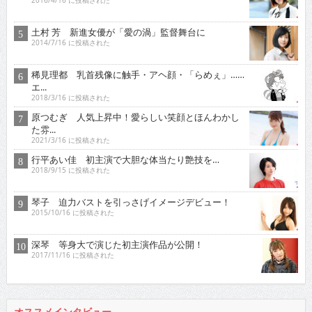
2016/4/16 に投稿された
土村 芳 新進女優が「愛の渦」監督舞台に
2014/7/16 に投稿された
稀見理都 乳首残像に触手・アヘ顔・「らめぇ」……
エ...
2018/3/16 に投稿された
原つむぎ 人気上昇中！愛らしい笑顔とほんわかし
た雰...
2021/3/16 に投稿された
行平あい佳 初主演で大胆な体当たり艶技を…
2018/9/15 に投稿された
琴子 迫力バストを引っさげイメージデビュー！
2015/10/16 に投稿された
深琴 等身大で演じた初主演作品が公開！
2017/11/16 に投稿された
オススメインタビュー