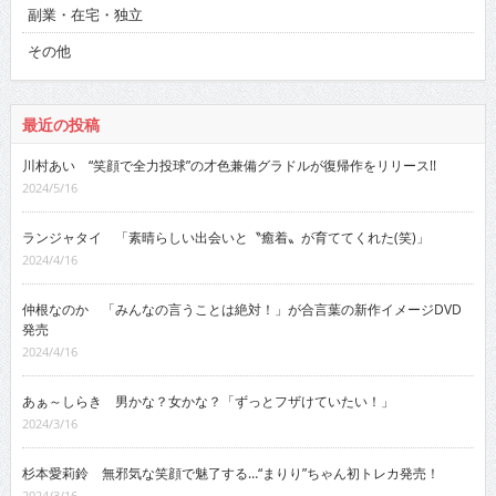
副業・在宅・独立
その他
最近の投稿
川村あい “笑顔で全力投球”の才色兼備グラドルが復帰作をリリース!!
2024/5/16
ランジャタイ 「素晴らしい出会いと〝癒着〟が育ててくれた(笑)」
2024/4/16
仲根なのか 「みんなの言うことは絶対！」が合言葉の新作イメージDVD
発売
2024/4/16
あぁ～しらき 男かな？女かな？「ずっとフザけていたい！」
2024/3/16
杉本愛莉鈴 無邪気な笑顔で魅了する…“まりり”ちゃん初トレカ発売！
2024/3/16