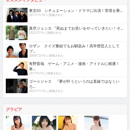
東京03 シチュエーション・ドラマに出演！苦境を乗...
2017/11/16 に投稿された
真空ジェシカ 『死ぬまでお笑いをやっていきたい！そ...
2022/7/16 に投稿された
ロザン クイズ番組でもお馴染み！高学歴芸人として
ブ...
2009/12/16 に投稿された
有野晋哉 ゲーム・アニメ・漫画・アイドルに精通！
単...
2017/5/16 に投稿された
ゴー☆ジャス 『夢が叶うというのは直線ではなくい
ろ...
2021/11/16 に投稿された
グラビア