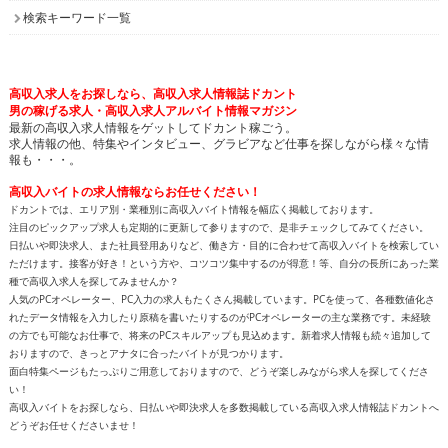
検索キーワード一覧
高収入求人をお探しなら、高収入求人情報誌ドカント
男の稼げる求人・高収入求人アルバイト情報マガジン
最新の高収入求人情報をゲットしてドカント稼ごう。
求人情報の他、特集やインタビュー、グラビアなど仕事を探しながら様々な情
報も・・・。
高収入バイトの求人情報ならお任せください！
ドカントでは、エリア別・業種別に高収入バイト情報を幅広く掲載しております。
注目のピックアップ求人も定期的に更新して参りますので、是非チェックしてみてください。
日払いや即決求人、また社員登用ありなど、働き方・目的に合わせて高収入バイトを検索してい
ただけます。接客が好き！という方や、コツコツ集中するのが得意！等、自分の長所にあった業
種で高収入求人を探してみませんか？
人気のPCオペレーター、PC入力の求人もたくさん掲載しています。PCを使って、各種数値化さ
れたデータ情報を入力したり原稿を書いたりするのがPCオペレーターの主な業務です。未経験
の方でも可能なお仕事で、将来のPCスキルアップも見込めます。新着求人情報も続々追加して
おりますので、きっとアナタに合ったバイトが見つかります。
面白特集ページもたっぷりご用意しておりますので、どうぞ楽しみながら求人を探してくださ
い！
高収入バイトをお探しなら、日払いや即決求人を多数掲載している高収入求人情報誌ドカントへ
どうぞお任せくださいませ！