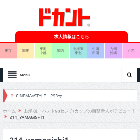
求人情報はこちら
東海
北海道
中国
九州
東京
関東
関西
在宅
中部
東北
四国
沖縄
Menu
CINEMA×STYLE 293号
CINEMA×STYLE 292号
ホーム
山岸 楓 バスト98センチIカップの衝撃新人がデビュー！
214_YAMAGISHI1
CINEMA×STYLE 291号
CINEMA×STYLE 290号