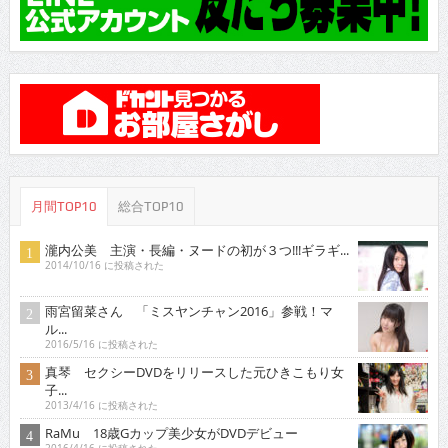
月間TOP10
総合TOP10
瀧内公美 主演・長編・ヌードの初が３つ!!!ギラギ...
2014/10/16 に投稿された
雨宮留菜さん 「ミスヤンチャン2016」参戦！マ
ル...
2016/5/16 に投稿された
真琴 セクシーDVDをリリースした元ひきこもり女
子...
2013/4/16 に投稿された
RaMu 18歳Gカップ美少女がDVDデビュー