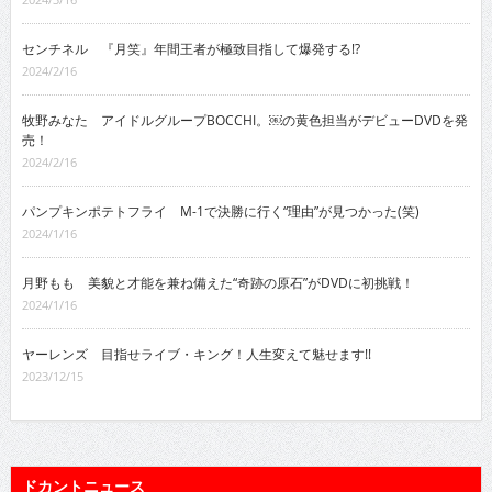
センチネル 『月笑』年間王者が極致目指して爆発する!?
2024/2/16
牧野みなた アイドルグループBOCCHI。￼の黄色担当がデビューDVDを発
売！
2024/2/16
パンプキンポテトフライ M-1で決勝に行く“理由”が見つかった(笑)
2024/1/16
月野もも 美貌と才能を兼ね備えた“奇跡の原石”がDVDに初挑戦！
2024/1/16
ヤーレンズ 目指せライブ・キング！人生変えて魅せます!!
2023/12/15
ドカントニュース