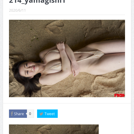
214_yamagishi1
CINEMA×STYLE 289号
2020/6/11
CINEMA×STYLE 288号
CINEMA×STYLE 287号
CINEMA×STYLE 286号
CINEMA×STYLE 285号
CINEMA×STYLE 294号
Share
Tweet
0