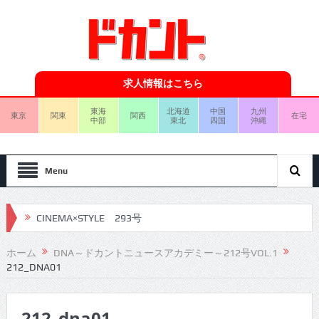
求人情報はこちら
東海
北海道
中国
九州
東京
関東
関西
在宅
中部
東北
四国
沖縄
Menu
CINEMA×STYLE 293号
CINEMA×STYLE 292号
ホーム
DNA～ドカントニュースアカデミー～212号VOL.1
212_DNA01
CINEMA×STYLE 291号
CINEMA×STYLE 290号
212_dna01