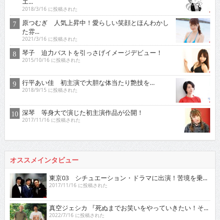
エ...
2018/3/16 に投稿された
原つむぎ 人気上昇中！愛らしい笑顔とほんわかし
た雰...
2021/3/16 に投稿された
琴子 迫力バストを引っさげイメージデビュー！
2015/10/16 に投稿された
行平あい佳 初主演で大胆な体当たり艶技を…
2018/9/15 に投稿された
深琴 等身大で演じた初主演作品が公開！
2017/11/16 に投稿された
オススメインタビュー
東京03 シチュエーション・ドラマに出演！苦境を乗...
2017/11/16 に投稿された
真空ジェシカ 『死ぬまでお笑いをやっていきたい！そ...
2022/7/16 に投稿された