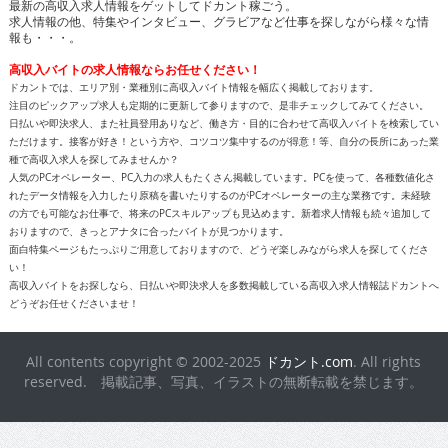
最新の高収入求人情報をゲットしてドカント稼ごう。
求人情報の他、特集やインタビュー、グラビアなど仕事を探しながら様々な情
報も・・・。
高収入バイトの求人情報ならお任せください！
ドカントでは、エリア別・業種別に高収入バイト情報を幅広く掲載しております。
注目のピックアップ求人も定期的に更新して参りますので、是非チェックしてみてください。
日払いや即決求人、また社員登用ありなど、働き方・目的に合わせて高収入バイトを検索してい
ただけます。接客が好き！という方や、コツコツ集中するのが得意！等、自分の長所にあった業
種で高収入求人を探してみませんか？
人気のPCオペレーター、PC入力の求人もたくさん掲載しています。PCを使って、各種数値化さ
れたデータ情報を入力したり原稿を書いたりするのがPCオペレーターの主な業務です。未経験
の方でも可能なお仕事で、将来のPCスキルアップも見込めます。新着求人情報も続々追加して
おりますので、きっとアナタに合ったバイトが見つかります。
面白特集ページもたっぷりご用意しておりますので、どうぞ楽しみながら求人を探してくださ
い！
高収入バイトをお探しなら、日払いや即決求人を多数掲載している高収入求人情報誌ドカントへ
どうぞお任せくださいませ！
All contents copyright © 2002-2025
ドカント.com
. All rights
reserved. 掲載記事、写真、イラストの無断転載を禁じます。