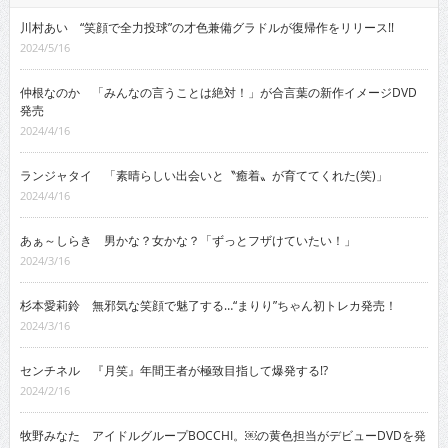
川村あい “笑顔で全力投球”の才色兼備グラドルが復帰作をリリース!!
2024/5/16
仲根なのか 「みんなの言うことは絶対！」が合言葉の新作イメージDVD
発売
2024/4/16
ランジャタイ 「素晴らしい出会いと〝癒着〟が育ててくれた(笑)」
2024/4/16
あぁ～しらき 男かな？女かな？「ずっとフザけていたい！」
2024/3/16
杉本愛莉鈴 無邪気な笑顔で魅了する…“まりり”ちゃん初トレカ発売！
2024/3/16
センチネル 『月笑』年間王者が極致目指して爆発する!?
2024/2/16
牧野みなた アイドルグループBOCCHI。￼の黄色担当がデビューDVDを発