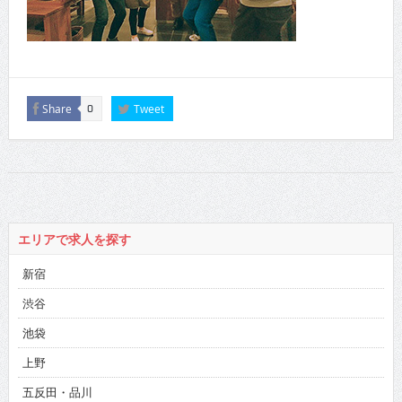
Share
Tweet
0
エリアで求人を探す
新宿
渋谷
池袋
上野
五反田・品川