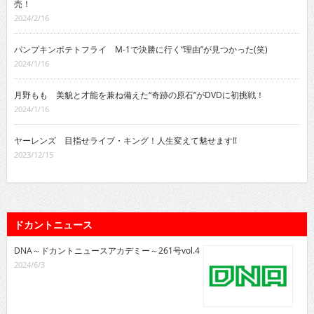
売！
2024/2/16
パンプキンポテトフライ M-1で決勝に行く“理由”が見つかった(笑)
2024/1/16
月野もも 美貌と才能を兼ね備えた“奇跡の原石”がDVDに初挑戦！
2024/1/16
ヤーレンズ 目指せライブ・キング！人生変えて魅せます!!
2023/12/15
ドカントニュース
DNA～ドカントニュースアカデミー～261号vol.4
2024/6/3