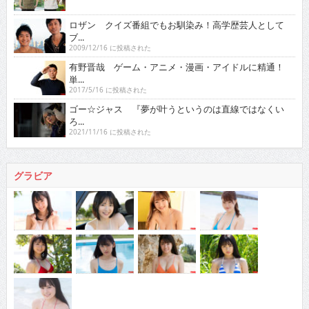
ロザン クイズ番組でもお馴染み！高学歴芸人として
ブ...
2009/12/16 に投稿された
有野晋哉 ゲーム・アニメ・漫画・アイドルに精通！
単...
2017/5/16 に投稿された
ゴー☆ジャス 『夢が叶うというのは直線ではなくい
ろ...
2021/11/16 に投稿された
グラビア