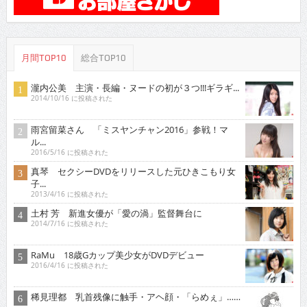
月間TOP10
総合TOP10
瀧内公美 主演・長編・ヌードの初が３つ!!!ギラギ...
2014/10/16 に投稿された
雨宮留菜さん 「ミスヤンチャン2016」参戦！マ
ル...
2016/5/16 に投稿された
真琴 セクシーDVDをリリースした元ひきこもり女
子...
2013/4/16 に投稿された
土村 芳 新進女優が「愛の渦」監督舞台に
2014/7/16 に投稿された
RaMu 18歳Gカップ美少女がDVDデビュー
2016/4/16 に投稿された
稀見理都 乳首残像に触手・アヘ顔・「らめぇ」……