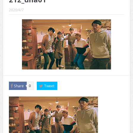
CINEMA×STYLE 289号
2020/4/7
CINEMA×STYLE 288号
CINEMA×STYLE 287号
CINEMA×STYLE 286号
CINEMA×STYLE 285号
CINEMA×STYLE 294号
Share
Tweet
0