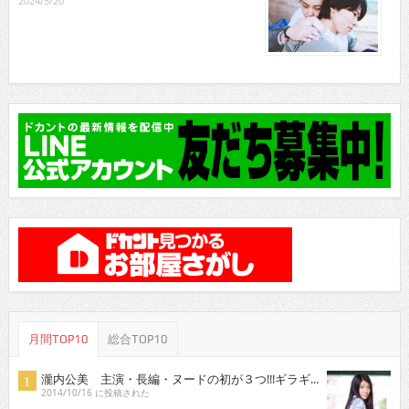
2024/5/20
月間TOP10
総合TOP10
瀧内公美 主演・長編・ヌードの初が３つ!!!ギラギ...
2014/10/16 に投稿された