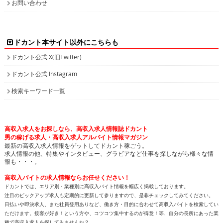
お問い合わせ
ドカント本サイト以外にこちらも
ドカント公式 X(旧Twitter)
ドカント公式 Instagram
検索キーワード一覧
高収入求人をお探しなら、高収入求人情報誌ドカント
男の稼げる求人・高収入求人アルバイト情報マガジン
最新の高収入求人情報をゲットしてドカント稼ごう。
求人情報の他、特集やインタビュー、グラビアなど仕事を探しながら様々な情
報も・・・。
高収入バイトの求人情報ならお任せください！
ドカントでは、エリア別・業種別に高収入バイト情報を幅広く掲載しております。
注目のピックアップ求人も定期的に更新して参りますので、是非チェックしてみてください。
日払いや即決求人、また社員登用ありなど、働き方・目的に合わせて高収入バイトを検索してい
ただけます。接客が好き！という方や、コツコツ集中するのが得意！等、自分の長所にあった業
種で高収入求人を探してみませんか？