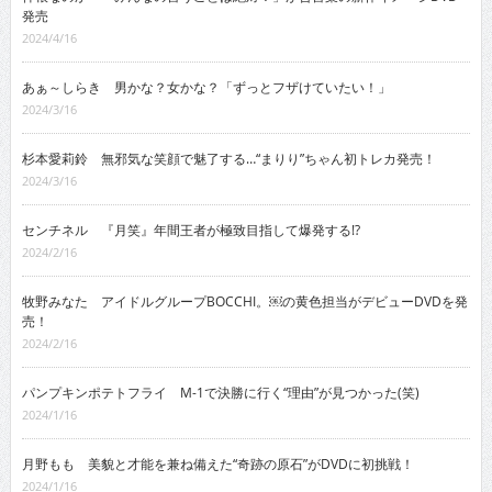
発売
2024/4/16
あぁ～しらき 男かな？女かな？「ずっとフザけていたい！」
2024/3/16
杉本愛莉鈴 無邪気な笑顔で魅了する…“まりり”ちゃん初トレカ発売！
2024/3/16
センチネル 『月笑』年間王者が極致目指して爆発する!?
2024/2/16
牧野みなた アイドルグループBOCCHI。￼の黄色担当がデビューDVDを発
売！
2024/2/16
パンプキンポテトフライ M-1で決勝に行く“理由”が見つかった(笑)
2024/1/16
月野もも 美貌と才能を兼ね備えた“奇跡の原石”がDVDに初挑戦！
2024/1/16