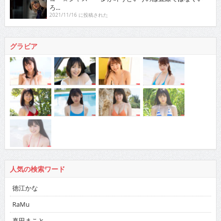
ろ...
2021/11/16 に投稿された
グラビア
人気の検索ワード
徳江かな
RaMu
真田まこと