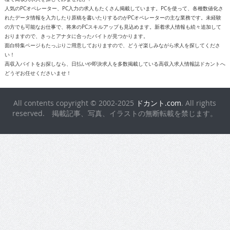
人気のPCオペレーター、PC入力の求人もたくさん掲載しています。PCを使って、各種数値化さ
れたデータ情報を入力したり原稿を書いたりするのがPCオペレーターの主な業務です。未経験
の方でも可能なお仕事で、将来のPCスキルアップも見込めます。新着求人情報も続々追加して
おりますので、きっとアナタに合ったバイトが見つかります。
面白特集ページもたっぷりご用意しておりますので、どうぞ楽しみながら求人を探してくださ
い！
高収入バイトをお探しなら、日払いや即決求人を多数掲載している高収入求人情報誌ドカントへ
どうぞお任せくださいませ！
All contents copyright © 2002-2025
ドカント.com
. All rights
reserved. 掲載記事、写真、イラストの無断転載を禁じます。