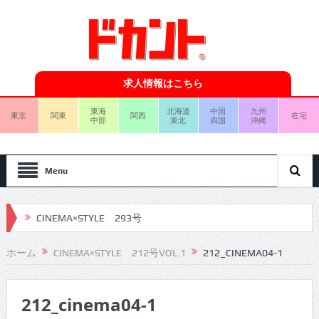
求人情報はこちら
東海
北海道
中国
九州
東京
関東
関西
在宅
中部
東北
四国
沖縄
Menu
CINEMA×STYLE 293号
CINEMA×STYLE 292号
ホーム
CINEMA×STYLE 212号VOL.1
212_CINEMA04-1
CINEMA×STYLE 291号
212_cinema04-1
CINEMA×STYLE 290号