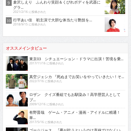
倉沢しえり ふんわり笑顔＆くびれボディを武器に
グラ...
2021/2/16 に投稿された
行平あい佳 初主演で大胆な体当たり艶技を…
2018/9/15 に投稿された
オススメインタビュー
東京03 シチュエーション・ドラマに出演！苦境を乗...
2017/11/16 に投稿された
真空ジェシカ 『死ぬまでお笑いをやっていきたい！そ...
2022/7/16 に投稿された
ロザン クイズ番組でもお馴染み！高学歴芸人として
ブ...
2009/12/16 に投稿された
有野晋哉 ゲーム・アニメ・漫画・アイドルに精通！
単...
2017/5/16 に投稿された
ゴー☆ジャス 『夢が叶うというのは直線ではなくい