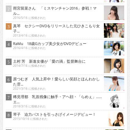
雨宮留菜さん 「ミスヤンチャン2016」参戦！マ
ル...
2016/5/16 に投稿された
真琴 セクシーDVDをリリースした元ひきこもり女
子...
2013/4/16 に投稿された
RaMu 18歳Gカップ美少女がDVDデビュー
2016/4/16 に投稿された
土村 芳 新進女優が「愛の渦」監督舞台に
2014/7/16 に投稿された
原つむぎ 人気上昇中！愛らしい笑顔とほんわかし
た雰...
2021/3/16 に投稿された
稀見理都 乳首残像に触手・アヘ顔・「らめぇ」……
エ...
2018/3/16 に投稿された
琴子 迫力バストを引っさげイメージデビュー！
2015/10/16 に投稿された