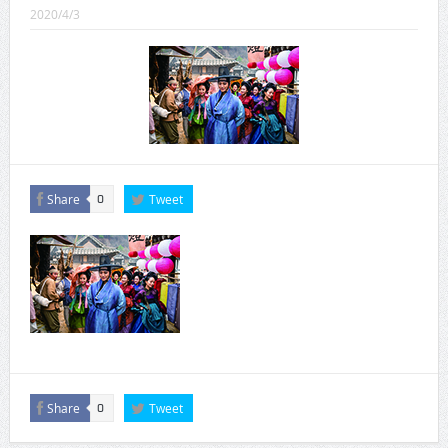
CINEMA×STYLE 289号
2020/4/3
CINEMA×STYLE 288号
CINEMA×STYLE 287号
CINEMA×STYLE 286号
CINEMA×STYLE 285号
Share
Tweet
CINEMA×STYLE 294号
0
Share
Tweet
0