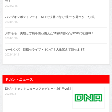
売！
2024/2/16
パンプキンポテトフライ M-1で決勝に行く“理由”が見つかった(笑)
2024/1/16
月野もも 美貌と才能を兼ね備えた“奇跡の原石”がDVDに初挑戦！
2024/1/16
ヤーレンズ 目指せライブ・キング！人生変えて魅せます!!
2023/12/15
ドカントニュース
DNA～ドカントニュースアカデミー～261号vol.4
2024/6/3