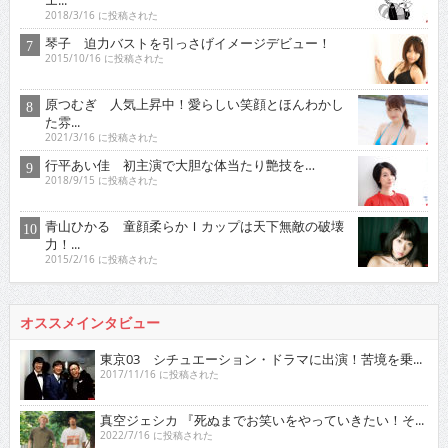
2018/3/16 に投稿された
琴子 迫力バストを引っさげイメージデビュー！
2015/10/16 に投稿された
原つむぎ 人気上昇中！愛らしい笑顔とほんわかし
た雰...
2021/3/16 に投稿された
行平あい佳 初主演で大胆な体当たり艶技を…
2018/9/15 に投稿された
青山ひかる 童顔柔らかＩカップは天下無敵の破壊
力！...
2015/2/16 に投稿された
オススメインタビュー
東京03 シチュエーション・ドラマに出演！苦境を乗...
2017/11/16 に投稿された
真空ジェシカ 『死ぬまでお笑いをやっていきたい！そ...
2022/7/16 に投稿された