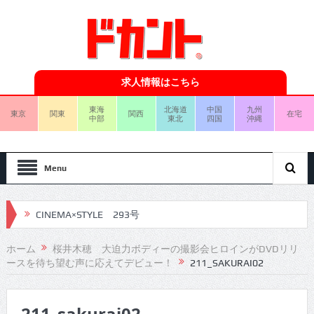
求人情報はこちら
東海
北海道
中国
九州
東京
関東
関西
在宅
中部
東北
四国
沖縄
Menu
CINEMA×STYLE 293号
CINEMA×STYLE 292号
ホーム
桜井木穂 大迫力ボディーの撮影会ヒロインがDVDリリ
ースを待ち望む声に応えてデビュー！
211_SAKURAI02
CINEMA×STYLE 291号
CINEMA×STYLE 290号