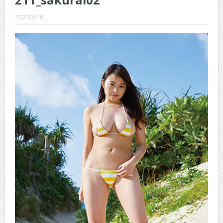
211_sakurai02
CINEMA×STYLE 289号
2020/3/10
CINEMA×STYLE 288号
CINEMA×STYLE 287号
CINEMA×STYLE 286号
CINEMA×STYLE 285号
CINEMA×STYLE 294号