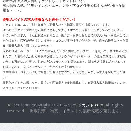
最新の高収入求人情報をゲットしてドカント稼ごう。
求人情報の他、特集やインタビュー、グラビアなど仕事を探しながら様々な情
報も・・・。
高収入バイトの求人情報ならお任せください！
ドカントでは、エリア別・業種別に高収入バイト情報を幅広く掲載しております。
注目のピックアップ求人も定期的に更新して参りますので、是非チェックしてみてください。
日払いや即決求人、また社員登用ありなど、働き方・目的に合わせて高収入バイトを検索してい
ただけます。接客が好き！という方や、コツコツ集中するのが得意！等、自分の長所にあった業
種で高収入求人を探してみませんか？
人気のPCオペレーター、PC入力の求人もたくさん掲載しています。PCを使って、各種数値化さ
れたデータ情報を入力したり原稿を書いたりするのがPCオペレーターの主な業務です。未経験
の方でも可能なお仕事で、将来のPCスキルアップも見込めます。新着求人情報も続々追加して
おりますので、きっとアナタに合ったバイトが見つかります。
面白特集ページもたっぷりご用意しておりますので、どうぞ楽しみながら求人を探してくださ
い！
高収入バイトをお探しなら、日払いや即決求人を多数掲載している高収入求人情報誌ドカントへ
どうぞお任せくださいませ！
All contents copyright © 2002-2025
ドカント.com
. All rights
reserved. 掲載記事、写真、イラストの無断転載を禁じます。