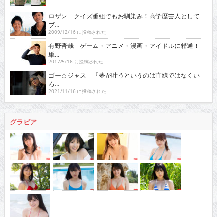
ロザン クイズ番組でもお馴染み！高学歴芸人として
ブ...
2009/12/16 に投稿された
有野晋哉 ゲーム・アニメ・漫画・アイドルに精通！
単...
2017/5/16 に投稿された
ゴー☆ジャス 『夢が叶うというのは直線ではなくい
ろ...
2021/11/16 に投稿された
グラビア