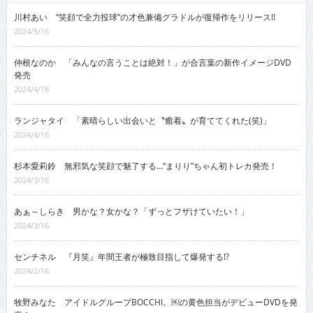
川村あい “笑顔で全力投球”の才色兼備グラドルが復帰作をリリース!!
2024/5/16
仲根なのか 「みんなの言うことは絶対！」が合言葉の新作イメージDVD
発売
2024/4/16
ランジャタイ 「素晴らしい出会いと〝癒着〟が育ててくれた(笑)」
2024/4/16
杉本愛莉鈴 無邪気な笑顔で魅了する…“まりり”ちゃん初トレカ発売！
2024/3/16
あぁ～しらき 男かな？女かな？「ずっとフザけていたい！」
2024/3/16
センチネル 『月笑』年間王者が極致目指して爆発する!?
2024/2/16
牧野みなた アイドルグループBOCCHI。￼の黄色担当がデビューDVDを発