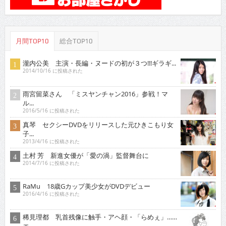
月間TOP10
総合TOP10
瀧内公美 主演・長編・ヌードの初が３つ!!!ギラギ...
2014/10/16 に投稿された
雨宮留菜さん 「ミスヤンチャン2016」参戦！マ
ル...
2016/5/16 に投稿された
真琴 セクシーDVDをリリースした元ひきこもり女
子...
2013/4/16 に投稿された
土村 芳 新進女優が「愛の渦」監督舞台に
2014/7/16 に投稿された
RaMu 18歳Gカップ美少女がDVDデビュー
2016/4/16 に投稿された
稀見理都 乳首残像に触手・アヘ顔・「らめぇ」……
エ...