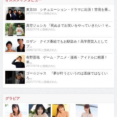
東京03 シチュエーション・ドラマに出演！苦境を乗...
2017/11/16 に投稿された
真空ジェシカ 『死ぬまでお笑いをやっていきたい！そ...
2022/7/16 に投稿された
ロザン クイズ番組でもお馴染み！高学歴芸人として
ブ...
2009/12/16 に投稿された
有野晋哉 ゲーム・アニメ・漫画・アイドルに精通！
単...
2017/5/16 に投稿された
ゴー☆ジャス 『夢が叶うというのは直線ではなくい
ろ...
2021/11/16 に投稿された
グラビア