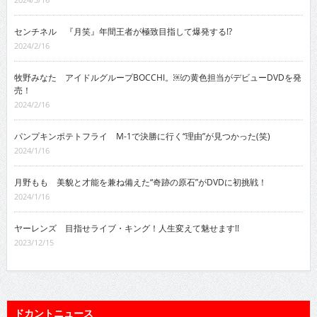
センチネル 『月笑』年間王者が極致目指して爆発する!?
2024/2/16
牧野みなた アイドルグループBOCCHI。￼の黄色担当がデビューDVDを発
売！
2024/2/16
パンプキンポテトフライ M-1で決勝に行く“理由”が見つかった(笑)
2024/1/16
月野もも 美貌と才能を兼ね備えた“奇跡の原石”がDVDに初挑戦！
2024/1/16
ヤーレンズ 目指せライブ・キング！人生変えて魅せます!!
2023/12/15
ドカントニュース