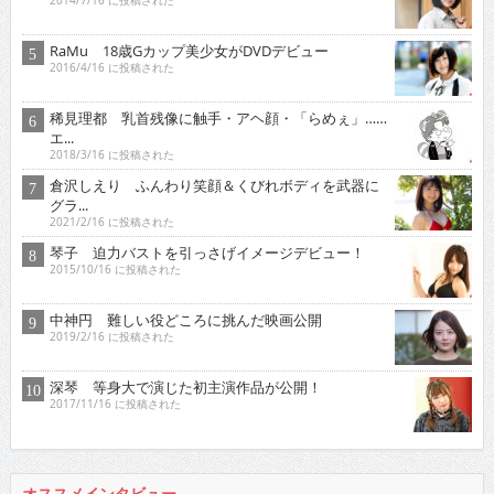
2014/7/16 に投稿された
RaMu 18歳Gカップ美少女がDVDデビュー
2016/4/16 に投稿された
稀見理都 乳首残像に触手・アヘ顔・「らめぇ」……
エ...
2018/3/16 に投稿された
倉沢しえり ふんわり笑顔＆くびれボディを武器に
グラ...
2021/2/16 に投稿された
琴子 迫力バストを引っさげイメージデビュー！
2015/10/16 に投稿された
中神円 難しい役どころに挑んだ映画公開
2019/2/16 に投稿された
深琴 等身大で演じた初主演作品が公開！
2017/11/16 に投稿された
オススメインタビュー