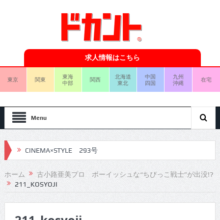
求人情報はこちら
東海
北海道
中国
九州
東京
関東
関西
在宅
中部
東北
四国
沖縄
Menu
CINEMA×STYLE 293号
CINEMA×STYLE 292号
ホーム
古小路亜美プロ ボーイッシュな“ちびっこ戦士”が出没!?
211_KOSYOJI
CINEMA×STYLE 291号
CINEMA×STYLE 290号