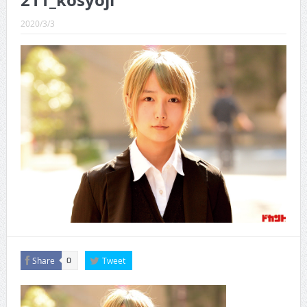
211_kosyoji
CINEMA×STYLE 289号
2020/3/3
CINEMA×STYLE 288号
CINEMA×STYLE 287号
CINEMA×STYLE 286号
CINEMA×STYLE 285号
CINEMA×STYLE 294号
Share
Tweet
0