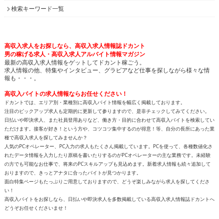
検索キーワード一覧
高収入求人をお探しなら、高収入求人情報誌ドカント
男の稼げる求人・高収入求人アルバイト情報マガジン
最新の高収入求人情報をゲットしてドカント稼ごう。
求人情報の他、特集やインタビュー、グラビアなど仕事を探しながら様々な情
報も・・・。
高収入バイトの求人情報ならお任せください！
ドカントでは、エリア別・業種別に高収入バイト情報を幅広く掲載しております。
注目のピックアップ求人も定期的に更新して参りますので、是非チェックしてみてください。
日払いや即決求人、また社員登用ありなど、働き方・目的に合わせて高収入バイトを検索してい
ただけます。接客が好き！という方や、コツコツ集中するのが得意！等、自分の長所にあった業
種で高収入求人を探してみませんか？
人気のPCオペレーター、PC入力の求人もたくさん掲載しています。PCを使って、各種数値化さ
れたデータ情報を入力したり原稿を書いたりするのがPCオペレーターの主な業務です。未経験
の方でも可能なお仕事で、将来のPCスキルアップも見込めます。新着求人情報も続々追加して
おりますので、きっとアナタに合ったバイトが見つかります。
面白特集ページもたっぷりご用意しておりますので、どうぞ楽しみながら求人を探してくださ
い！
高収入バイトをお探しなら、日払いや即決求人を多数掲載している高収入求人情報誌ドカントへ
どうぞお任せくださいませ！