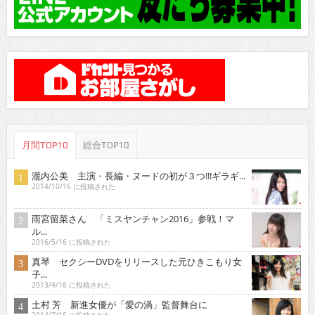
月間TOP10
総合TOP10
瀧内公美 主演・長編・ヌードの初が３つ!!!ギラギ...
2014/10/16 に投稿された
雨宮留菜さん 「ミスヤンチャン2016」参戦！マ
ル...
2016/5/16 に投稿された
真琴 セクシーDVDをリリースした元ひきこもり女
子...
2013/4/16 に投稿された
土村 芳 新進女優が「愛の渦」監督舞台に