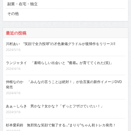
副業・在宅・独立
その他
最近の投稿
川村あい “笑顔で全力投球”の才色兼備グラドルが復帰作をリリース!!
2024/5/16
ランジャタイ 「素晴らしい出会いと〝癒着〟が育ててくれた(笑)」
2024/4/16
仲根なのか 「みんなの言うことは絶対！」が合言葉の新作イメージDVD
発売
2024/4/16
あぁ～しらき 男かな？女かな？「ずっとフザけていたい！」
2024/3/16
杉本愛莉鈴 無邪気な笑顔で魅了する…“まりり”ちゃん初トレカ発売！
2024/3/16