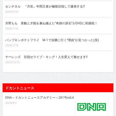
センチネル 『月笑』年間王者が極致目指して爆発する!?
2024/2/16
月野もも 美貌と才能を兼ね備えた“奇跡の原石”がDVDに初挑戦！
2024/1/16
パンプキンポテトフライ M-1で決勝に行く“理由”が見つかった(笑)
2024/1/16
ヤーレンズ 目指せライブ・キング！人生変えて魅せます!!
2023/12/15
ドカントニュース
DNA～ドカントニュースアカデミー～261号vol.4
2024/6/3