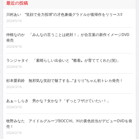
最近の投稿
川村あい “笑顔で全力投球”の才色兼備グラドルが復帰作をリリース!!
2024/5/16
仲根なのか 「みんなの言うことは絶対！」が合言葉の新作イメージDVD
発売
2024/4/16
ランジャタイ 「素晴らしい出会いと〝癒着〟が育ててくれた(笑)」
2024/4/16
杉本愛莉鈴 無邪気な笑顔で魅了する…“まりり”ちゃん初トレカ発売！
2024/3/16
あぁ～しらき 男かな？女かな？「ずっとフザけていたい！」
2024/3/16
牧野みなた アイドルグループBOCCHI。￼の黄色担当がデビューDVDを発
売！
2024/2/16