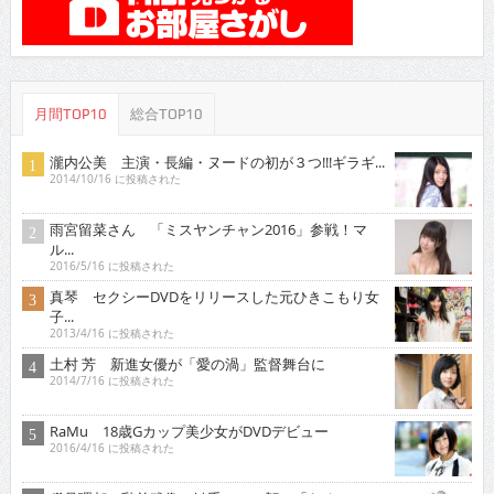
月間TOP10
総合TOP10
瀧内公美 主演・長編・ヌードの初が３つ!!!ギラギ...
2014/10/16 に投稿された
雨宮留菜さん 「ミスヤンチャン2016」参戦！マ
ル...
2016/5/16 に投稿された
真琴 セクシーDVDをリリースした元ひきこもり女
子...
2013/4/16 に投稿された
土村 芳 新進女優が「愛の渦」監督舞台に
2014/7/16 に投稿された
RaMu 18歳Gカップ美少女がDVDデビュー
2016/4/16 に投稿された