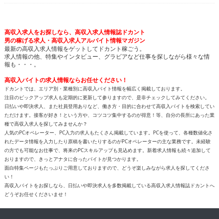
男の稼げる求人・高収入求人アルバイト情報マガジン
最新の高収入求人情報をゲットしてドカント稼ごう。
求人情報の他、特集やインタビュー、グラビアなど仕事を探しながら様々な情
報も・・・。
高収入バイトの求人情報ならお任せください！
ドカントでは、エリア別・業種別に高収入バイト情報を幅広く掲載しております。
注目のピックアップ求人も定期的に更新して参りますので、是非チェックしてみてください。
日払いや即決求人、また社員登用ありなど、働き方・目的に合わせて高収入バイトを検索してい
ただけます。接客が好き！という方や、コツコツ集中するのが得意！等、自分の長所にあった業
種で高収入求人を探してみませんか？
人気のPCオペレーター、PC入力の求人もたくさん掲載しています。PCを使って、各種数値化さ
れたデータ情報を入力したり原稿を書いたりするのがPCオペレーターの主な業務です。未経験
の方でも可能なお仕事で、将来のPCスキルアップも見込めます。新着求人情報も続々追加して
おりますので、きっとアナタに合ったバイトが見つかります。
面白特集ページもたっぷりご用意しておりますので、どうぞ楽しみながら求人を探してくださ
い！
高収入バイトをお探しなら、日払いや即決求人を多数掲載している高収入求人情報誌ドカントへ
どうぞお任せくださいませ！
All contents copyright © 2002-2025
ドカント.com
. All rights
reserved. 掲載記事、写真、イラストの無断転載を禁じます。