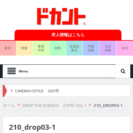
求人情報はこちら
東海
北海道
中国
九州
東京
関東
関西
在宅
中部
東北
四国
沖縄
Menu
CINEMA×STYLE 293号
CINEMA×STYLE 292号
ホーム
DROP THE SCIENCE 210号 VOL.1
210_DROP03-1
CINEMA×STYLE 291号
CINEMA×STYLE 290号
210_drop03-1