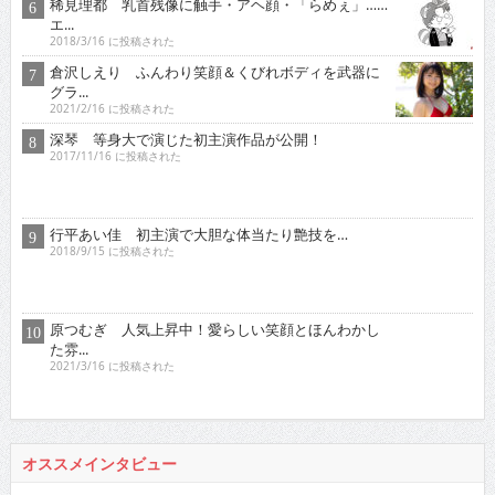
稀見理都 乳首残像に触手・アヘ顔・「らめぇ」……
エ...
2018/3/16 に投稿された
倉沢しえり ふんわり笑顔＆くびれボディを武器に
グラ...
2021/2/16 に投稿された
深琴 等身大で演じた初主演作品が公開！
2017/11/16 に投稿された
行平あい佳 初主演で大胆な体当たり艶技を…
2018/9/15 に投稿された
原つむぎ 人気上昇中！愛らしい笑顔とほんわかし
た雰...
2021/3/16 に投稿された
オススメインタビュー
東京03 シチュエーション・ドラマに出演！苦境を乗...
2017/11/16 に投稿された
真空ジェシカ 『死ぬまでお笑いをやっていきたい！そ...