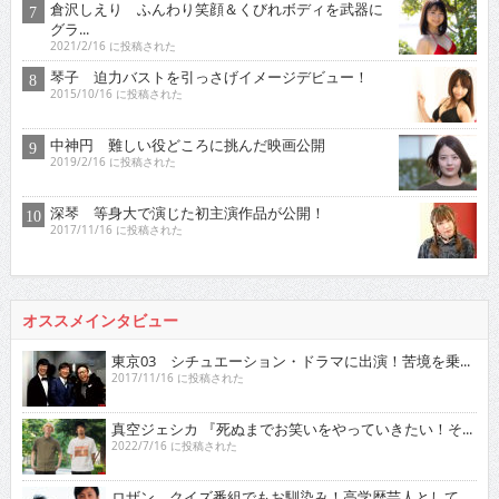
倉沢しえり ふんわり笑顔＆くびれボディを武器に
グラ...
2021/2/16 に投稿された
琴子 迫力バストを引っさげイメージデビュー！
2015/10/16 に投稿された
中神円 難しい役どころに挑んだ映画公開
2019/2/16 に投稿された
深琴 等身大で演じた初主演作品が公開！
2017/11/16 に投稿された
オススメインタビュー
東京03 シチュエーション・ドラマに出演！苦境を乗...
2017/11/16 に投稿された
真空ジェシカ 『死ぬまでお笑いをやっていきたい！そ...
2022/7/16 に投稿された
ロザン クイズ番組でもお馴染み！高学歴芸人として