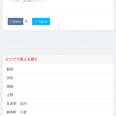
Share
Tweet
0
エリアで求人を探す
新宿
渋谷
池袋
上野
五反田・品川
錦糸町・小岩