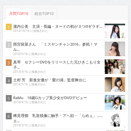
月間TOP10
総合TOP10
瀧内公美 主演・長編・ヌードの初が３つ!!!ギラギ...
2014/10/16 に投稿された
雨宮留菜さん 「ミスヤンチャン2016」参戦！マ
ル...
2016/5/16 に投稿された
真琴 セクシーDVDをリリースした元ひきこもり女
子...
2013/4/16 に投稿された
土村 芳 新進女優が「愛の渦」監督舞台に
2014/7/16 に投稿された
RaMu 18歳Gカップ美少女がDVDデビュー
2016/4/16 に投稿された
稀見理都 乳首残像に触手・アヘ顔・「らめぇ」……
エ...
2018/3/16 に投稿された