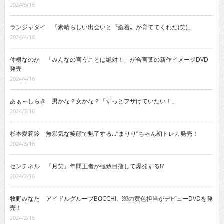
2024/5/16
ランジャタイ 「素晴らしい出会いと〝癒着〟が育ててくれた(笑)」
2024/4/16
仲根なのか 「みんなの言うことは絶対！」が合言葉の新作イメージDVD
発売
2024/4/16
あぁ～しらき 男かな？女かな？「ずっとフザけていたい！」
2024/3/16
杉本愛莉鈴 無邪気な笑顔で魅了する…“まりり”ちゃん初トレカ発売！
2024/3/16
センチネル 『月笑』年間王者が極致目指して爆発する!?
2024/2/16
牧野みなた アイドルグループBOCCHI。￼の黄色担当がデビューDVDを発
売！
2024/2/16