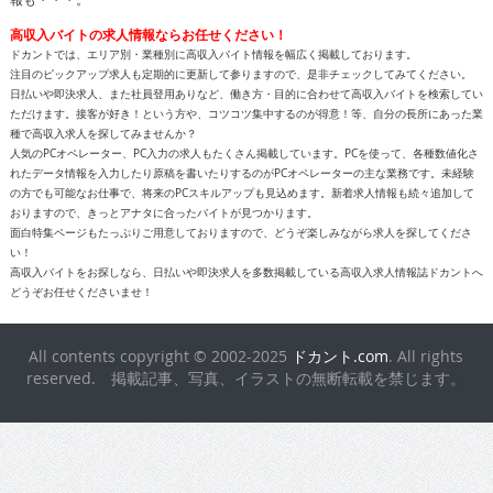
高収入バイトの求人情報ならお任せください！
ドカントでは、エリア別・業種別に高収入バイト情報を幅広く掲載しております。
注目のピックアップ求人も定期的に更新して参りますので、是非チェックしてみてください。
日払いや即決求人、また社員登用ありなど、働き方・目的に合わせて高収入バイトを検索してい
ただけます。接客が好き！という方や、コツコツ集中するのが得意！等、自分の長所にあった業
種で高収入求人を探してみませんか？
人気のPCオペレーター、PC入力の求人もたくさん掲載しています。PCを使って、各種数値化さ
れたデータ情報を入力したり原稿を書いたりするのがPCオペレーターの主な業務です。未経験
の方でも可能なお仕事で、将来のPCスキルアップも見込めます。新着求人情報も続々追加して
おりますので、きっとアナタに合ったバイトが見つかります。
面白特集ページもたっぷりご用意しておりますので、どうぞ楽しみながら求人を探してくださ
い！
高収入バイトをお探しなら、日払いや即決求人を多数掲載している高収入求人情報誌ドカントへ
どうぞお任せくださいませ！
All contents copyright © 2002-2025
ドカント.com
. All rights
reserved. 掲載記事、写真、イラストの無断転載を禁じます。