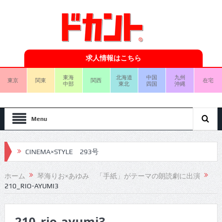
求人情報はこちら
東海
北海道
中国
九州
東京
関東
関西
在宅
中部
東北
四国
沖縄
Menu
CINEMA×STYLE 293号
CINEMA×STYLE 292号
ホーム
琴海りお×あゆみ 「手紙」がテーマの朗読劇に出演
210_RIO-AYUMI3
CINEMA×STYLE 291号
CINEMA×STYLE 290号
210_rio-ayumi3