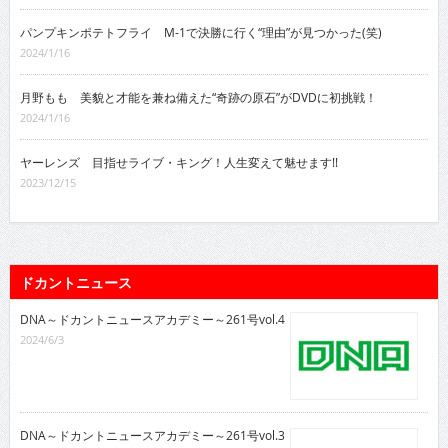
パンプキンポテトフライ M-1で決勝に行く“理由”が見つかった(笑)
2024/1/16
月野もも 美貌と才能を兼ね備えた“奇跡の原石”がDVDに初挑戦！
2024/1/16
ヤーレンズ 目指せライブ・キング！人生変えて魅せます!!
2023/12/15
ドカントニュース
DNA～ドカントニュースアカデミー～261号vol.4
2024/6/3
DNA～ドカントニュースアカデミー～261号vol.3