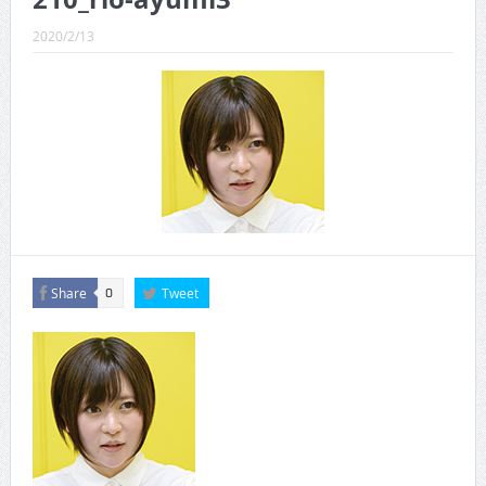
CINEMA×STYLE 289号
2020/2/13
CINEMA×STYLE 288号
CINEMA×STYLE 287号
CINEMA×STYLE 286号
CINEMA×STYLE 285号
CINEMA×STYLE 294号
Share
Tweet
0