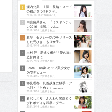
瀧内公美 主演・長編・ヌード
の初が３つ!!!ギラギ...
2014/10/16 に投稿された
雨宮留菜さん 「ミスヤンチャ
ン2016」参戦！マル...
2016/5/16 に投稿された
真琴 セクシーDVDをリリース
した元ひきこもり女子...
2013/4/16 に投稿された
土村 芳 新進女優が「愛の渦」
監督舞台に
2014/7/16 に投稿された
RaMu 18歳Gカップ美少女が
DVDデビュー
2016/4/16 に投稿された
稀見理都 乳首残像に触手・ア
ヘ顔・「らめぇ」……エ...
2018/3/16 に投稿された
倉沢しえり ふんわり笑顔＆く
びれボディを武器にグラ...
2021/2/16 に投稿された