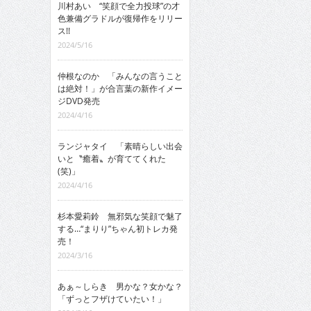
川村あい “笑顔で全力投球”の才
色兼備グラドルが復帰作をリリー
ス!!
2024/5/16
仲根なのか 「みんなの言うこと
は絶対！」が合言葉の新作イメー
ジDVD発売
2024/4/16
ランジャタイ 「素晴らしい出会
いと〝癒着〟が育ててくれた
(笑)」
2024/4/16
杉本愛莉鈴 無邪気な笑顔で魅了
する…“まりり”ちゃん初トレカ発
売！
2024/3/16
あぁ～しらき 男かな？女かな？
「ずっとフザけていたい！」