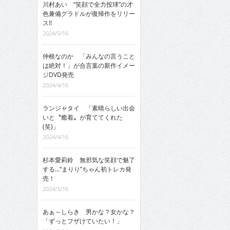
川村あい “笑顔で全力投球”の才
色兼備グラドルが復帰作をリリー
ス!!
2024/5/16
仲根なのか 「みんなの言うこと
は絶対！」が合言葉の新作イメー
ジDVD発売
2024/4/16
ランジャタイ 「素晴らしい出会
いと〝癒着〟が育ててくれた
(笑)」
2024/4/16
杉本愛莉鈴 無邪気な笑顔で魅了
する…“まりり”ちゃん初トレカ発
売！
2024/3/16
あぁ～しらき 男かな？女かな？
「ずっとフザけていたい！」