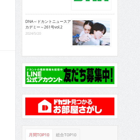
DNA～ドカントニュースア
カデミー～261号vol.2
2024/5/20
月間TOP10
総合TOP10