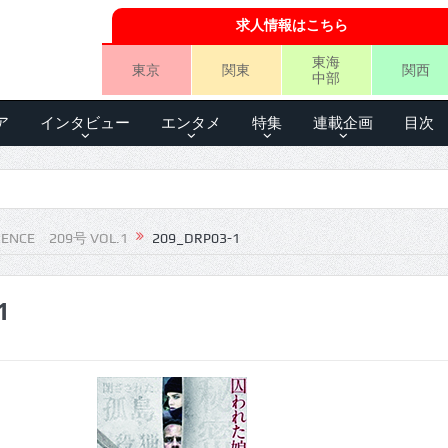
求人情報はこちら
東海
東京
関東
関西
中部
ア
インタビュー
エンタメ
特集
連載企画
目次
IENCE 209号 VOL.1
209_DRP03-1
1