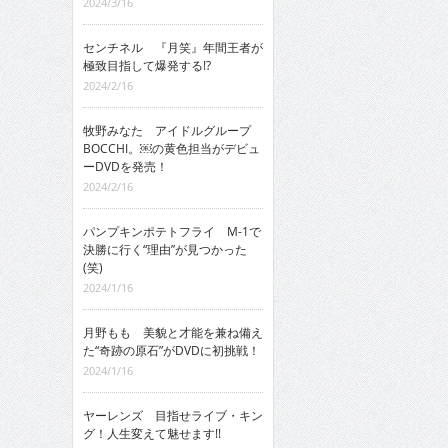
2024/3/16
センチネル 『月笑』年間王者が
極致目指して爆発する!?
2024/2/16
牧野みなた アイドルグループ
BOCCHI。￼の黄色担当がデビュ
ーDVDを発売！
2024/2/16
パンプキンポテトフライ M-1で
決勝に行く“理由”が見つかった
(笑)
2024/1/16
月野もも 美貌と才能を兼ね備え
た“奇跡の原石”がDVDに初挑戦！
2024/1/16
ヤーレンズ 目指せライブ・キン
グ！人生変えて魅せます!!