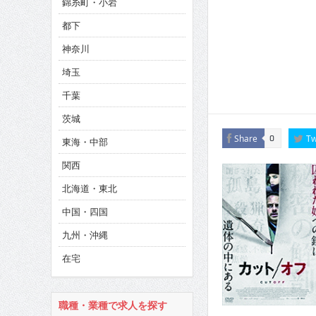
錦糸町・小岩
CINEMA×STYLE 286号
都下
CINEMA×STYLE 285号
神奈川
CINEMA×STYLE 294号
埼玉
千葉
茨城
Share
Tw
0
東海・中部
関西
北海道・東北
中国・四国
九州・沖縄
在宅
職種・業種で求人を探す