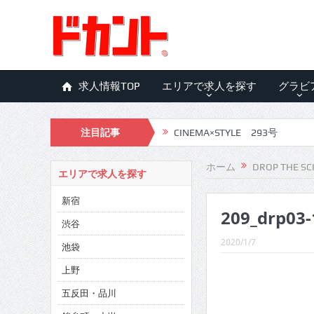
求人情報TOP
エリアで求人を探す
グラビ
注目記事
CINEMA×STYLE 293号
CINEMA×STYLE 292号
ホーム
DROP THE SC
エリアで求人を探す
CINEMA×STYLE 291号
新宿
209_drp03-
CINEMA×STYLE 290号
渋谷
CINEMA×STYLE 289号
2020/1/7
池袋
CINEMA×STYLE 288号
上野
五反田・品川
CINEMA×STYLE 287号