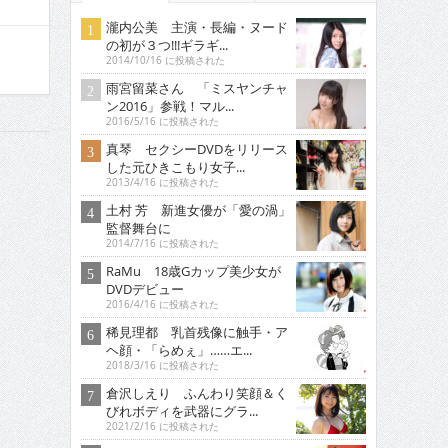
瀧内公美 主演・長編・ヌード
の初が３つ!!!ギラギ...
2014/10/16 に投稿された
雨宮留菜さん 「ミスヤンチャ
ン2016」参戦！マル...
2016/5/16 に投稿された
真琴 セクシーDVDをリリース
した元ひきこもり女子...
2013/4/16 に投稿された
土村 芳 新進女優が「愛の渦」
監督舞台に
2014/7/16 に投稿された
RaMu 18歳Gカップ美少女が
DVDデビュー
2016/4/16 に投稿された
稀見理都 乳首残像に触手・ア
ヘ顔・「らめぇ」……エ...
2018/3/16 に投稿された
倉沢しえり ふんわり笑顔＆く
びれボディを武器にグラ...
2021/2/16 に投稿された