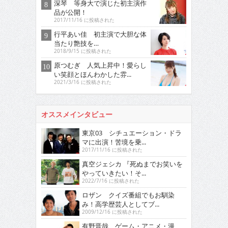
深琴 等身大で演じた初主演作
品が公開！
2017/11/16 に投稿された
行平あい佳 初主演で大胆な体
当たり艶技を…
2018/9/15 に投稿された
原つむぎ 人気上昇中！愛らし
い笑顔とほんわかした雰...
2021/3/16 に投稿された
オススメインタビュー
東京03 シチュエーション・ドラ
マに出演！苦境を乗...
2017/11/16 に投稿された
真空ジェシカ 『死ぬまでお笑いを
やっていきたい！そ...
2022/7/16 に投稿された
ロザン クイズ番組でもお馴染
み！高学歴芸人としてブ...
2009/12/16 に投稿された
有野晋哉 ゲーム・アニメ・漫