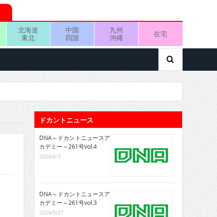
北海道
中国
九州
在宅
東北
四国
沖縄
ドカントニュース
DNA～ドカントニュースア
カデミー～261号vol.4
2024/6/3
DNA～ドカントニュースア
カデミー～261号vol.3
2024/5/27