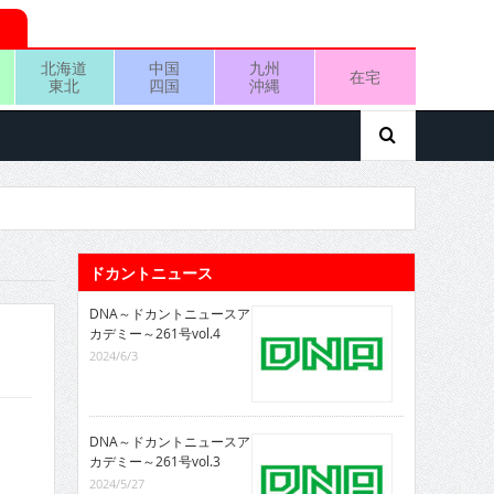
北海道
中国
九州
在宅
東北
四国
沖縄
ドカントニュース
DNA～ドカントニュースア
カデミー～261号vol.4
2024/6/3
DNA～ドカントニュースア
カデミー～261号vol.3
2024/5/27