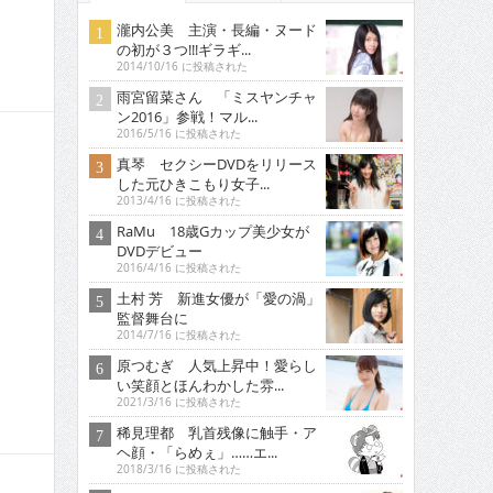
瀧内公美 主演・長編・ヌード
の初が３つ!!!ギラギ...
2014/10/16 に投稿された
雨宮留菜さん 「ミスヤンチャ
ン2016」参戦！マル...
2016/5/16 に投稿された
真琴 セクシーDVDをリリース
した元ひきこもり女子...
2013/4/16 に投稿された
RaMu 18歳Gカップ美少女が
DVDデビュー
2016/4/16 に投稿された
土村 芳 新進女優が「愛の渦」
監督舞台に
2014/7/16 に投稿された
原つむぎ 人気上昇中！愛らし
い笑顔とほんわかした雰...
2021/3/16 に投稿された
稀見理都 乳首残像に触手・ア
ヘ顔・「らめぇ」……エ...
2018/3/16 に投稿された