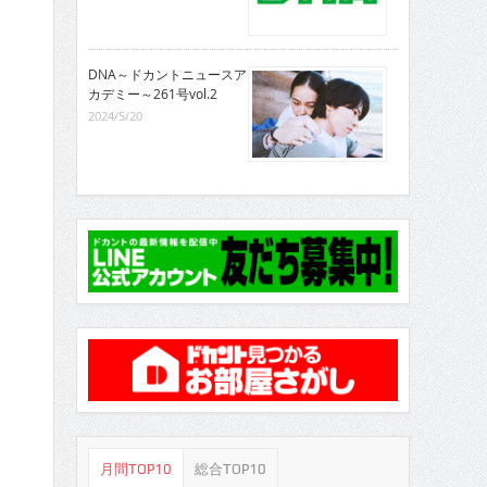
DNA～ドカントニュースア
カデミー～261号vol.2
2024/5/20
月間TOP10
総合TOP10