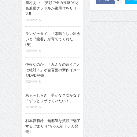
川村あい “笑顔で全力投球”の才
色兼備グラドルが復帰作をリリー
ス!!
2024/5/16
ランジャタイ 「素晴らしい出会
いと〝癒着〟が育ててくれた
(笑)」
2024/4/16
仲根なのか 「みんなの言うこと
は絶対！」が合言葉の新作イメー
ジDVD発売
2024/4/16
あぁ～しらき 男かな？女かな？
「ずっとフザけていたい！」
2024/3/16
杉本愛莉鈴 無邪気な笑顔で魅了
する…“まりり”ちゃん初トレカ発
売！