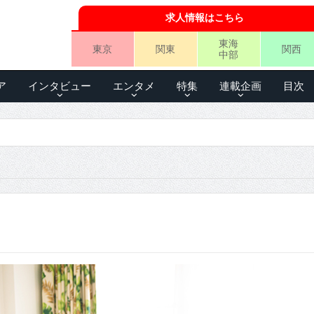
求人情報はこちら
東海
東京
関東
関西
中部
ア
インタビュー
エンタメ
特集
連載企画
目次