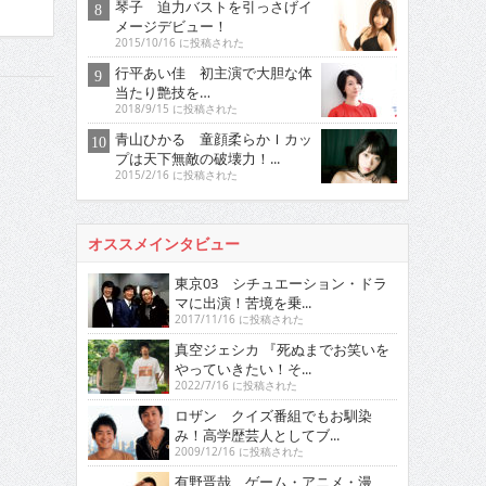
琴子 迫力バストを引っさげイ
メージデビュー！
2015/10/16 に投稿された
行平あい佳 初主演で大胆な体
当たり艶技を…
2018/9/15 に投稿された
青山ひかる 童顔柔らかＩカッ
プは天下無敵の破壊力！...
2015/2/16 に投稿された
オススメインタビュー
東京03 シチュエーション・ドラ
マに出演！苦境を乗...
2017/11/16 に投稿された
真空ジェシカ 『死ぬまでお笑いを
やっていきたい！そ...
2022/7/16 に投稿された
ロザン クイズ番組でもお馴染
み！高学歴芸人としてブ...
2009/12/16 に投稿された
有野晋哉 ゲーム・アニメ・漫