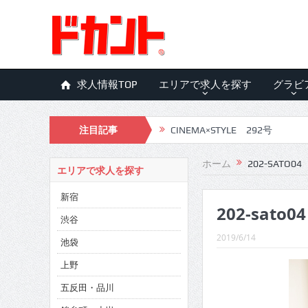
求人情報TOP
エリアで求人を探す
グラビ
注目記事
CINEMA×STYLE 292号
CINEMA×STYLE 291号
ホーム
202-SATO04
エリアで求人を探す
CINEMA×STYLE 290号
新宿
202-sato04
CINEMA×STYLE 289号
渋谷
CINEMA×STYLE 288号
2019/6/14
池袋
CINEMA×STYLE 287号
上野
五反田・品川
CINEMA×STYLE 286号