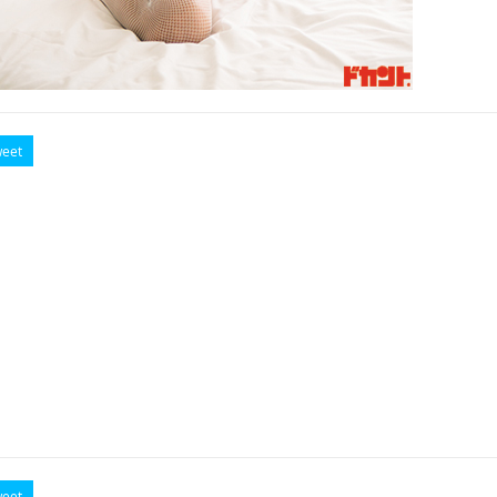
eet
eet