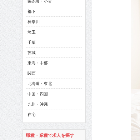
錦糸町・小岩
CINEMA×STYLE 285号
都下
CINEMA×STYLE 294号
神奈川
CINEMA×STYLE 293号
埼玉
千葉
茨城
東海・中部
関西
北海道・東北
中国・四国
九州・沖縄
在宅
職種・業種で求人を探す