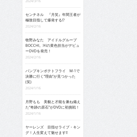
2024/3/16
センチネル 『月笑』年間王者が
極致目指して爆発する!?
2024/2/16
牧野みなた アイドルグループ
BOCCHI。￼の黄色担当がデビュ
ーDVDを発売！
2024/2/16
パンプキンポテトフライ M-1で
決勝に行く“理由”が見つかった
(笑)
2024/1/16
月野もも 美貌と才能を兼ね備え
た“奇跡の原石”がDVDに初挑戦！
2024/1/16
ヤーレンズ 目指せライブ・キン
グ！人生変えて魅せます!!