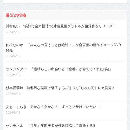
最近の投稿
川村あい “笑顔で全力投球”の才色兼備グラドルが復帰作をリリース!!
2024/5/16
仲根なのか 「みんなの言うことは絶対！」が合言葉の新作イメージDVD
発売
2024/4/16
ランジャタイ 「素晴らしい出会いと〝癒着〟が育ててくれた(笑)」
2024/4/16
杉本愛莉鈴 無邪気な笑顔で魅了する…“まりり”ちゃん初トレカ発売！
2024/3/16
あぁ～しらき 男かな？女かな？「ずっとフザけていたい！」
2024/3/16
センチネル 『月笑』年間王者が極致目指して爆発する!?