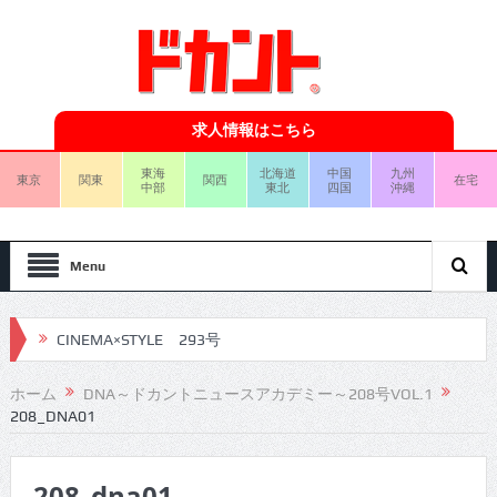
求人情報はこちら
東海
北海道
中国
九州
東京
関東
関西
在宅
中部
東北
四国
沖縄
Menu
CINEMA×STYLE 293号
CINEMA×STYLE 292号
ホーム
DNA～ドカントニュースアカデミー～208号VOL.1
208_DNA01
CINEMA×STYLE 291号
CINEMA×STYLE 290号
208_dna01