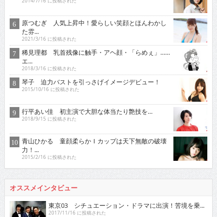
2014/7/16 に投稿された
原つむぎ 人気上昇中！愛らしい笑顔とほんわかし
た雰...
2021/3/16 に投稿された
稀見理都 乳首残像に触手・アヘ顔・「らめぇ」……
エ...
2018/3/16 に投稿された
琴子 迫力バストを引っさげイメージデビュー！
2015/10/16 に投稿された
行平あい佳 初主演で大胆な体当たり艶技を…
2018/9/15 に投稿された
青山ひかる 童顔柔らかＩカップは天下無敵の破壊
力！...
2015/2/16 に投稿された
オススメインタビュー
東京03 シチュエーション・ドラマに出演！苦境を乗...
2017/11/16 に投稿された