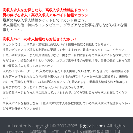
高収入求人をお探しなら、高収入求人情報誌ドカント
男の稼げる求人・高収入求人アルバイト情報マガジン
最新の高収入求人情報をゲットしてドカント稼ごう。
求人情報の他、特集やインタビュー、グラビアなど仕事を探しながら様々な情
報も・・・。
高収入バイトの求人情報ならお任せください！
ドカントでは、エリア別・業種別に高収入バイト情報を幅広く掲載しております。
注目のピックアップ求人も定期的に更新して参りますので、是非チェックしてみてください。
日払いや即決求人、また社員登用ありなど、働き方・目的に合わせて高収入バイトを検索してい
ただけます。接客が好き！という方や、コツコツ集中するのが得意！等、自分の長所にあった業
種で高収入求人を探してみませんか？
人気のPCオペレーター、PC入力の求人もたくさん掲載しています。PCを使って、各種数値化さ
れたデータ情報を入力したり原稿を書いたりするのがPCオペレーターの主な業務です。未経験
の方でも可能なお仕事で、将来のPCスキルアップも見込めます。新着求人情報も続々追加して
おりますので、きっとアナタに合ったバイトが見つかります。
面白特集ページもたっぷりご用意しておりますので、どうぞ楽しみながら求人を探してくださ
い！
高収入バイトをお探しなら、日払いや即決求人を多数掲載している高収入求人情報誌ドカントへ
どうぞお任せくださいませ！
All contents copyright © 2002-2025
ドカント.com
. All rights
reserved. 掲載記事、写真、イラストの無断転載を禁じます。