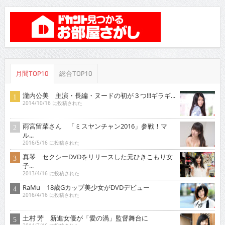
月間TOP10
総合TOP10
瀧内公美 主演・長編・ヌードの初が３つ!!!ギラギ...
2014/10/16 に投稿された
雨宮留菜さん 「ミスヤンチャン2016」参戦！マ
ル...
2016/5/16 に投稿された
真琴 セクシーDVDをリリースした元ひきこもり女
子...
2013/4/16 に投稿された
RaMu 18歳Gカップ美少女がDVDデビュー
2016/4/16 に投稿された
土村 芳 新進女優が「愛の渦」監督舞台に