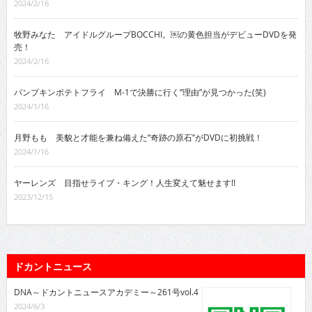
2024/2/16
牧野みなた アイドルグループBOCCHI。￼の黄色担当がデビューDVDを発
売！
2024/2/16
パンプキンポテトフライ M-1で決勝に行く“理由”が見つかった(笑)
2024/1/16
月野もも 美貌と才能を兼ね備えた“奇跡の原石”がDVDに初挑戦！
2024/1/16
ヤーレンズ 目指せライブ・キング！人生変えて魅せます!!
2023/12/15
ドカントニュース
DNA～ドカントニュースアカデミー～261号vol.4
2024/6/3