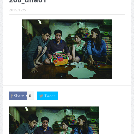
CINEMA×STYLE 289号
2019/12/5
CINEMA×STYLE 288号
CINEMA×STYLE 287号
CINEMA×STYLE 286号
CINEMA×STYLE 285号
CINEMA×STYLE 294号
Share
Tweet
0