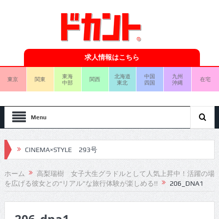
求人情報はこちら
東海
北海道
中国
九州
東京
関東
関西
在宅
中部
東北
四国
沖縄
Menu
CINEMA×STYLE 293号
CINEMA×STYLE 292号
ホーム
高梨瑞樹 女子大生グラドルとして人気上昇中！活躍の場
を広げる彼女との“リアル”な旅行体験が楽しめる!!
206_DNA1
CINEMA×STYLE 291号
CINEMA×STYLE 290号