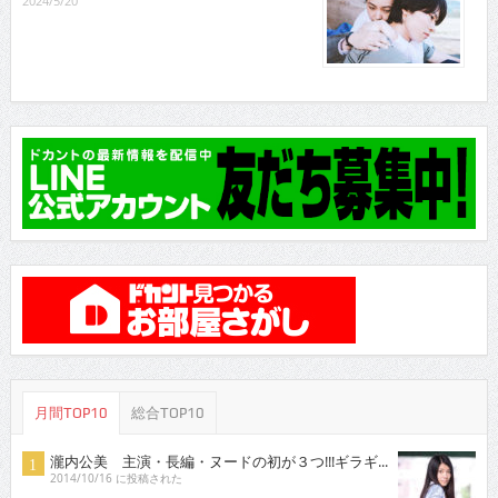
2024/5/20
月間TOP10
総合TOP10
瀧内公美 主演・長編・ヌードの初が３つ!!!ギラギ...
2014/10/16 に投稿された