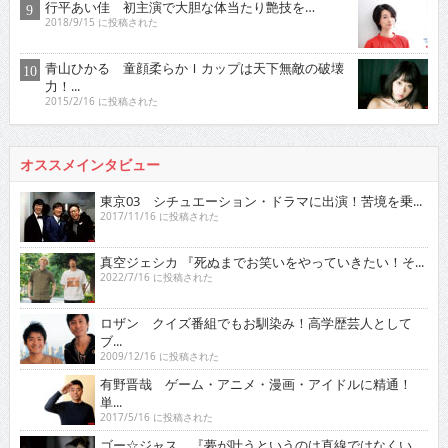
行平あい佳 初主演で大胆な体当たり艶技を…
2018/9/15 に投稿された
青山ひかる 童顔柔らかＩカップは天下無敵の破壊
力！...
2015/2/16 に投稿された
オススメインタビュー
東京03 シチュエーション・ドラマに出演！苦境を乗...
2017/11/16 に投稿された
真空ジェシカ 『死ぬまでお笑いをやっていきたい！そ...
2022/7/16 に投稿された
ロザン クイズ番組でもお馴染み！高学歴芸人として
ブ...
2009/12/16 に投稿された
有野晋哉 ゲーム・アニメ・漫画・アイドルに精通！
単...
2017/5/16 に投稿された
ゴー☆ジャス 『夢が叶うというのは直線ではなくい