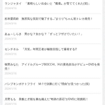
ランジャタイ 「素晴らしい出会いと〝癒着〟が育ててくれた(笑)」
2024/4/16
杉本愛莉鈴 無邪気な笑顔で魅了する…“まりり”ちゃん初トレカ発売！
2024/3/16
あぁ～しらき 男かな？女かな？「ずっとフザけていたい！」
2024/3/16
センチネル 『月笑』年間王者が極致目指して爆発する!?
2024/2/16
牧野みなた アイドルグループBOCCHI。￼の黄色担当がデビューDVDを発
売！
2024/2/16
パンプキンポテトフライ M-1で決勝に行く“理由”が見つかった(笑)
2024/1/16
月野もも 美貌と才能を兼ね備えた“奇跡の原石”がDVDに初挑戦！
2024/1/16