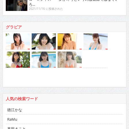
ろ...
2021/11/16 に投稿された
グラビア
人気の検索ワード
徳江かな
RaMu
真田まこと