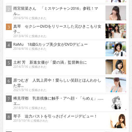
雨宮留菜さん 「ミスヤンチャン2016」参戦！マ
ル...
2016/5/16 に投稿された
真琴 セクシーDVDをリリースした元ひきこもり女
子...
2013/4/16 に投稿された
RaMu 18歳Gカップ美少女がDVDデビュー
2016/4/16 に投稿された
土村 芳 新進女優が「愛の渦」監督舞台に
2014/7/16 に投稿された
原つむぎ 人気上昇中！愛らしい笑顔とほんわかし
た雰...
2021/3/16 に投稿された
稀見理都 乳首残像に触手・アヘ顔・「らめぇ」……
エ...
2018/3/16 に投稿された
琴子 迫力バストを引っさげイメージデビュー！
2015/10/16 に投稿された