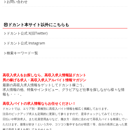
お問い合わせ
ドカント本サイト以外にこちらも
ドカント公式 X(旧Twitter)
ドカント公式 Instagram
検索キーワード一覧
高収入求人をお探しなら、高収入求人情報誌ドカント
男の稼げる求人・高収入求人アルバイト情報マガジン
最新の高収入求人情報をゲットしてドカント稼ごう。
求人情報の他、特集やインタビュー、グラビアなど仕事を探しながら様々な情
報も・・・。
高収入バイトの求人情報ならお任せください！
ドカントでは、エリア別・業種別に高収入バイト情報を幅広く掲載しております。
注目のピックアップ求人も定期的に更新して参りますので、是非チェックしてみてください。
日払いや即決求人、また社員登用ありなど、働き方・目的に合わせて高収入バイトを検索してい
ただけます。接客が好き！という方や、コツコツ集中するのが得意！等、自分の長所にあった業
種で高収入求人を探してみませんか？