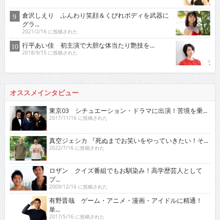
倉沢しえり ふんわり笑顔＆くびれボディを武器に
グラ...
2021/2/16 に投稿された
行平あい佳 初主演で大胆な体当たり艶技を…
2018/9/15 に投稿された
オススメインタビュー
東京03 シチュエーション・ドラマに出演！苦境を乗...
2017/11/16 に投稿された
真空ジェシカ 『死ぬまでお笑いをやっていきたい！そ...
2022/7/16 に投稿された
ロザン クイズ番組でもお馴染み！高学歴芸人として
ブ...
2009/12/16 に投稿された
有野晋哉 ゲーム・アニメ・漫画・アイドルに精通！
単...
2017/5/16 に投稿された