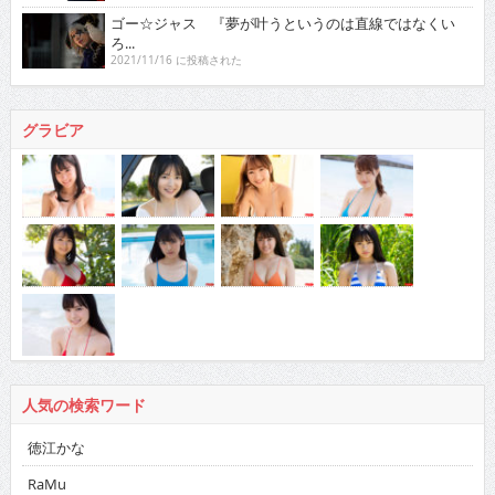
ゴー☆ジャス 『夢が叶うというのは直線ではなくい
ろ...
2021/11/16 に投稿された
グラビア
人気の検索ワード
徳江かな
RaMu