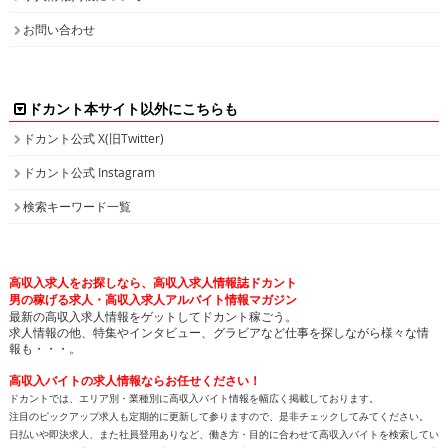
お問い合わせ
ドカント本サイト以外にこちらも
ドカント公式 X(旧Twitter)
ドカント公式 Instagram
検索キーワード一覧
高収入求人をお探しなら、高収入求人情報誌ドカント
男の稼げる求人・高収入求人アルバイト情報マガジン
最新の高収入求人情報をゲットしてドカント稼ごう。
求人情報の他、特集やインタビュー、グラビアなど仕事を探しながら様々な情
報も・・・。
高収入バイトの求人情報ならお任せください！
ドカントでは、エリア別・業種別に高収入バイト情報を幅広く掲載しております。
注目のピックアップ求人も定期的に更新して参りますので、是非チェックしてみてください。
日払いや即決求人、また社員登用ありなど、働き方・目的に合わせて高収入バイトを検索してい