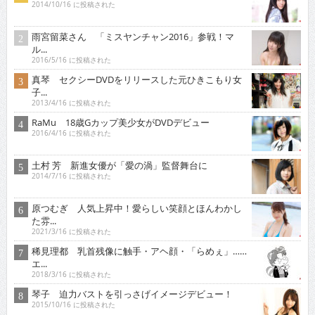
2014/10/16 に投稿された
雨宮留菜さん 「ミスヤンチャン2016」参戦！マ
ル...
2016/5/16 に投稿された
真琴 セクシーDVDをリリースした元ひきこもり女
子...
2013/4/16 に投稿された
RaMu 18歳Gカップ美少女がDVDデビュー
2016/4/16 に投稿された
土村 芳 新進女優が「愛の渦」監督舞台に
2014/7/16 に投稿された
原つむぎ 人気上昇中！愛らしい笑顔とほんわかし
た雰...
2021/3/16 に投稿された
稀見理都 乳首残像に触手・アヘ顔・「らめぇ」……
エ...
2018/3/16 に投稿された
琴子 迫力バストを引っさげイメージデビュー！
2015/10/16 に投稿された