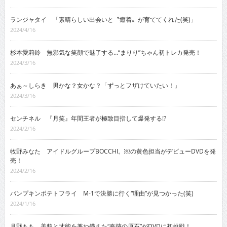
ランジャタイ 「素晴らしい出会いと〝癒着〟が育ててくれた(笑)」
2024/4/16
杉本愛莉鈴 無邪気な笑顔で魅了する…“まりり”ちゃん初トレカ発売！
2024/3/16
あぁ～しらき 男かな？女かな？「ずっとフザけていたい！」
2024/3/16
センチネル 『月笑』年間王者が極致目指して爆発する!?
2024/2/16
牧野みなた アイドルグループBOCCHI。￼の黄色担当がデビューDVDを発
売！
2024/2/16
パンプキンポテトフライ M-1で決勝に行く“理由”が見つかった(笑)
2024/1/16
月野もも 美貌と才能を兼ね備えた“奇跡の原石”がDVDに初挑戦！