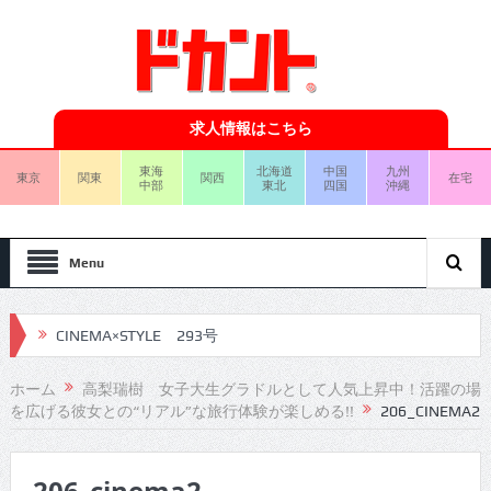
求人情報はこちら
東海
北海道
中国
九州
東京
関東
関西
在宅
中部
東北
四国
沖縄
Menu
CINEMA×STYLE 293号
CINEMA×STYLE 292号
ホーム
高梨瑞樹 女子大生グラドルとして人気上昇中！活躍の場
を広げる彼女との“リアル”な旅行体験が楽しめる!!
206_CINEMA2
CINEMA×STYLE 291号
CINEMA×STYLE 290号