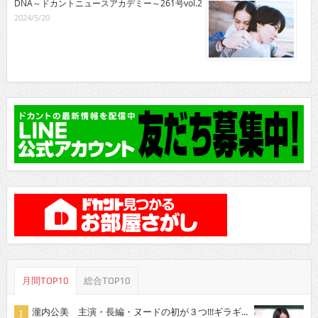
DNA～ドカントニュースアカデミー～261号vol.2
2024/5/20
月間TOP10
総合TOP10
瀧内公美 主演・長編・ヌードの初が３つ!!!ギラギ...