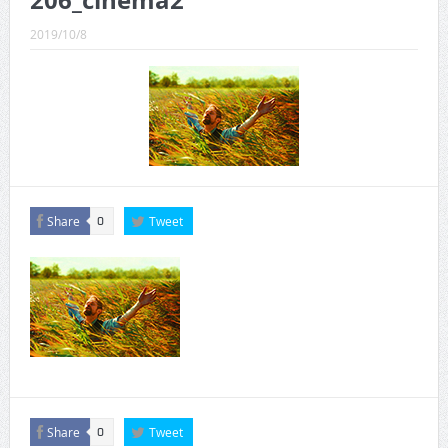
206_cinema2
CINEMA×STYLE 289号
2019/10/8
CINEMA×STYLE 288号
CINEMA×STYLE 287号
CINEMA×STYLE 286号
CINEMA×STYLE 285号
CINEMA×STYLE 294号
Share
Tweet
0
Share
Tweet
0