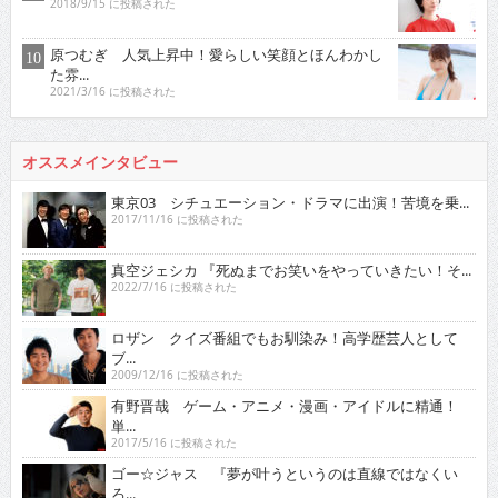
2018/9/15 に投稿された
原つむぎ 人気上昇中！愛らしい笑顔とほんわかし
た雰...
2021/3/16 に投稿された
オススメインタビュー
東京03 シチュエーション・ドラマに出演！苦境を乗...
2017/11/16 に投稿された
真空ジェシカ 『死ぬまでお笑いをやっていきたい！そ...
2022/7/16 に投稿された
ロザン クイズ番組でもお馴染み！高学歴芸人として
ブ...
2009/12/16 に投稿された
有野晋哉 ゲーム・アニメ・漫画・アイドルに精通！
単...
2017/5/16 に投稿された
ゴー☆ジャス 『夢が叶うというのは直線ではなくい
ろ...