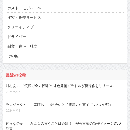
ホスト・モデル・AV
接客・販売サービス
クリエイティブ
ドライバー
副業・在宅・独立
その他
最近の投稿
川村あい “笑顔で全力投球”の才色兼備グラドルが復帰作をリリース!!
2024/5/16
ランジャタイ 「素晴らしい出会いと〝癒着〟が育ててくれた(笑)」
2024/4/16
仲根なのか 「みんなの言うことは絶対！」が合言葉の新作イメージDVD
発売