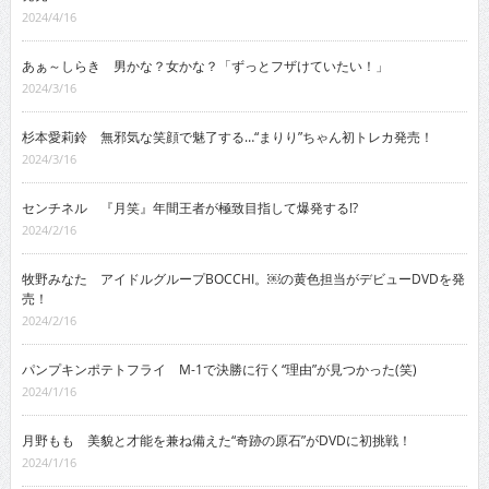
2024/4/16
あぁ～しらき 男かな？女かな？「ずっとフザけていたい！」
2024/3/16
杉本愛莉鈴 無邪気な笑顔で魅了する…“まりり”ちゃん初トレカ発売！
2024/3/16
センチネル 『月笑』年間王者が極致目指して爆発する!?
2024/2/16
牧野みなた アイドルグループBOCCHI。￼の黄色担当がデビューDVDを発
売！
2024/2/16
パンプキンポテトフライ M-1で決勝に行く“理由”が見つかった(笑)
2024/1/16
月野もも 美貌と才能を兼ね備えた“奇跡の原石”がDVDに初挑戦！
2024/1/16