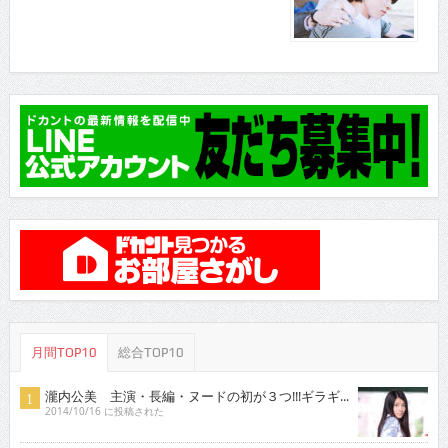
月間TOP10
総合TOP10
瀧内公美 主演・長編・ヌードの初が３つ!!!ギラギ...
2014/10/16 に投稿された