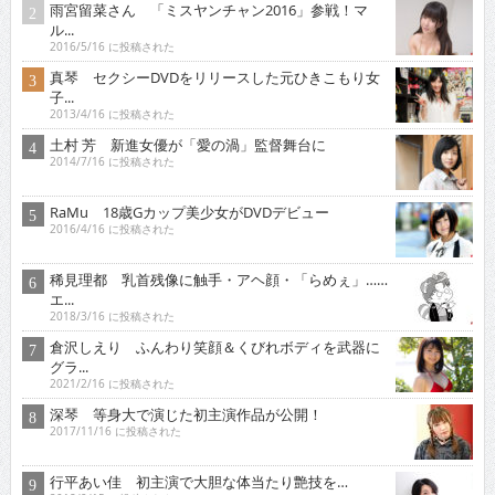
雨宮留菜さん 「ミスヤンチャン2016」参戦！マ
ル...
2016/5/16 に投稿された
真琴 セクシーDVDをリリースした元ひきこもり女
子...
2013/4/16 に投稿された
土村 芳 新進女優が「愛の渦」監督舞台に
2014/7/16 に投稿された
RaMu 18歳Gカップ美少女がDVDデビュー
2016/4/16 に投稿された
稀見理都 乳首残像に触手・アヘ顔・「らめぇ」……
エ...
2018/3/16 に投稿された
倉沢しえり ふんわり笑顔＆くびれボディを武器に
グラ...
2021/2/16 に投稿された
深琴 等身大で演じた初主演作品が公開！
2017/11/16 に投稿された
行平あい佳 初主演で大胆な体当たり艶技を…