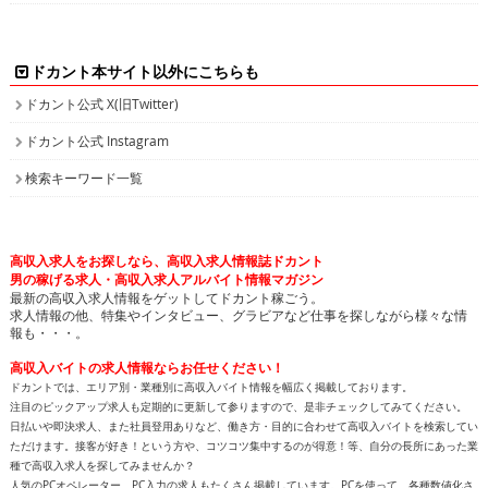
ドカント本サイト以外にこちらも
ドカント公式 X(旧Twitter)
ドカント公式 Instagram
検索キーワード一覧
高収入求人をお探しなら、高収入求人情報誌ドカント
男の稼げる求人・高収入求人アルバイト情報マガジン
最新の高収入求人情報をゲットしてドカント稼ごう。
求人情報の他、特集やインタビュー、グラビアなど仕事を探しながら様々な情
報も・・・。
高収入バイトの求人情報ならお任せください！
ドカントでは、エリア別・業種別に高収入バイト情報を幅広く掲載しております。
注目のピックアップ求人も定期的に更新して参りますので、是非チェックしてみてください。
日払いや即決求人、また社員登用ありなど、働き方・目的に合わせて高収入バイトを検索してい
ただけます。接客が好き！という方や、コツコツ集中するのが得意！等、自分の長所にあった業
種で高収入求人を探してみませんか？
人気のPCオペレーター、PC入力の求人もたくさん掲載しています。PCを使って、各種数値化さ