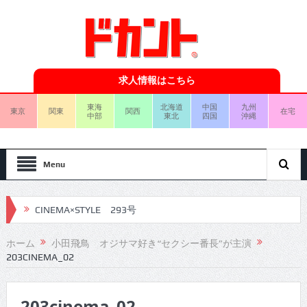
求人情報はこちら
東海
北海道
中国
九州
東京
関東
関西
在宅
中部
東北
四国
沖縄
Menu
CINEMA×STYLE 293号
CINEMA×STYLE 292号
ホーム
小田飛鳥 オジサマ好き“セクシー番長”が主演
203CINEMA_02
CINEMA×STYLE 291号
CINEMA×STYLE 290号
203cinema_02