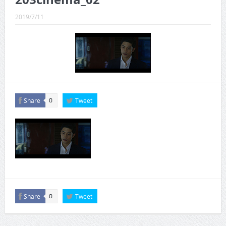
CINEMA×STYLE 289号
2019/7/11
CINEMA×STYLE 288号
CINEMA×STYLE 287号
CINEMA×STYLE 286号
CINEMA×STYLE 285号
Share
Tweet
CINEMA×STYLE 294号
0
Share
Tweet
0