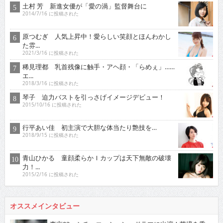
土村 芳 新進女優が「愛の渦」監督舞台に
2014/7/16 に投稿された
原つむぎ 人気上昇中！愛らしい笑顔とほんわかし
た雰...
2021/3/16 に投稿された
稀見理都 乳首残像に触手・アヘ顔・「らめぇ」……
エ...
2018/3/16 に投稿された
琴子 迫力バストを引っさげイメージデビュー！
2015/10/16 に投稿された
行平あい佳 初主演で大胆な体当たり艶技を…
2018/9/15 に投稿された
青山ひかる 童顔柔らかＩカップは天下無敵の破壊
力！...
2015/2/16 に投稿された
オススメインタビュー