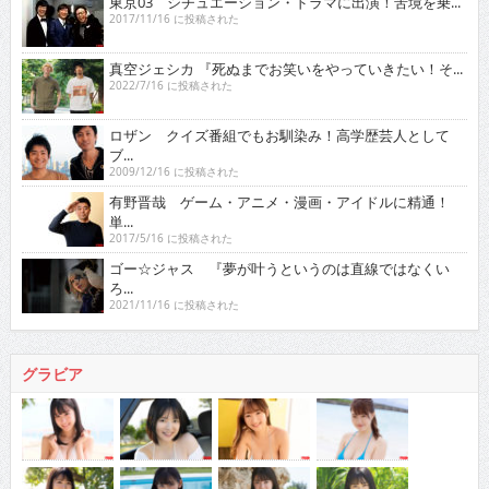
東京03 シチュエーション・ドラマに出演！苦境を乗...
2017/11/16 に投稿された
真空ジェシカ 『死ぬまでお笑いをやっていきたい！そ...
2022/7/16 に投稿された
ロザン クイズ番組でもお馴染み！高学歴芸人として
ブ...
2009/12/16 に投稿された
有野晋哉 ゲーム・アニメ・漫画・アイドルに精通！
単...
2017/5/16 に投稿された
ゴー☆ジャス 『夢が叶うというのは直線ではなくい
ろ...
2021/11/16 に投稿された
グラビア