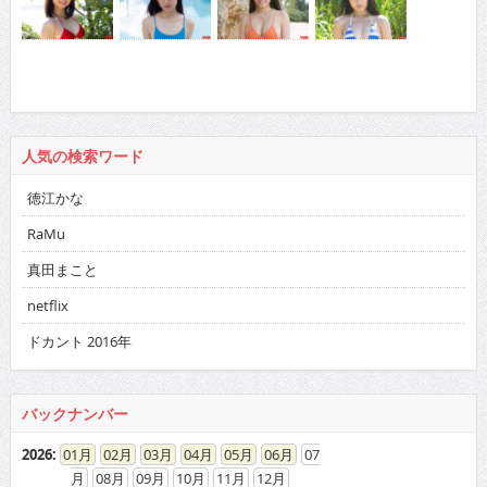
人気の検索ワード
徳江かな
RaMu
真田まこと
netflix
ドカント 2016年
バックナンバー
2026
:
01
02
03
04
05
06
07
08
09
10
11
12