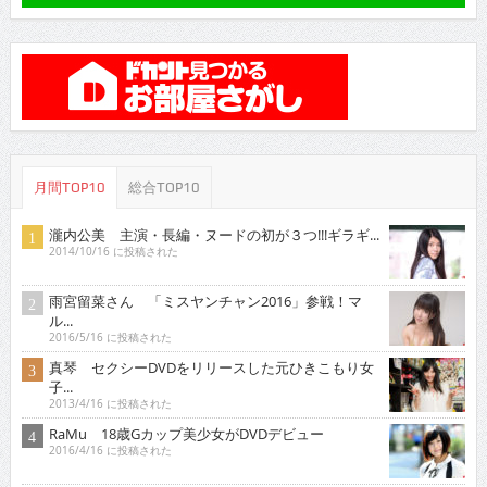
月間TOP10
総合TOP10
瀧内公美 主演・長編・ヌードの初が３つ!!!ギラギ...
2014/10/16 に投稿された
雨宮留菜さん 「ミスヤンチャン2016」参戦！マ
ル...
2016/5/16 に投稿された
真琴 セクシーDVDをリリースした元ひきこもり女
子...
2013/4/16 に投稿された
RaMu 18歳Gカップ美少女がDVDデビュー
2016/4/16 に投稿された