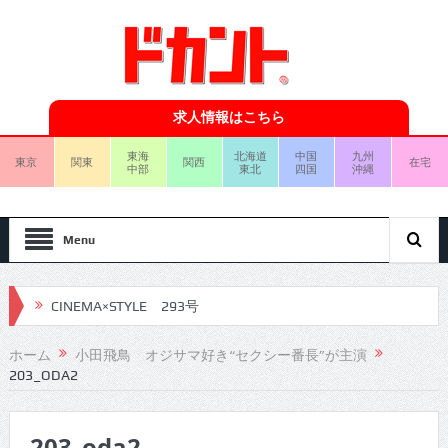
求人情報はこちら
東海
北海道
中国
九州
東京
関東
関西
在宅
中部
東北
四国
沖縄
Menu
CINEMA×STYLE 293号
CINEMA×STYLE 292号
ホーム
小田飛鳥 オジサマ好き“セクシー番長”が主演
203_ODA2
CINEMA×STYLE 291号
CINEMA×STYLE 290号
203_oda2