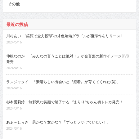
その他
最近の投稿
川村あい “笑顔で全力投球”の才色兼備グラドルが復帰作をリリース!!
2024/5/16
仲根なのか 「みんなの言うことは絶対！」が合言葉の新作イメージDVD
発売
2024/4/16
ランジャタイ 「素晴らしい出会いと〝癒着〟が育ててくれた(笑)」
2024/4/16
杉本愛莉鈴 無邪気な笑顔で魅了する…“まりり”ちゃん初トレカ発売！
2024/3/16
あぁ～しらき 男かな？女かな？「ずっとフザけていたい！」
2024/3/16