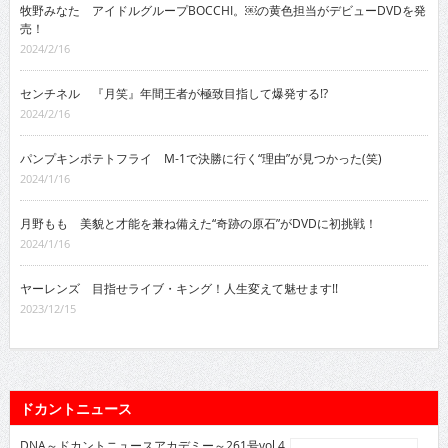
牧野みなた アイドルグループBOCCHI。￼の黄色担当がデビューDVDを発
売！
2024/2/16
センチネル 『月笑』年間王者が極致目指して爆発する!?
2024/2/16
パンプキンポテトフライ M-1で決勝に行く“理由”が見つかった(笑)
2024/1/16
月野もも 美貌と才能を兼ね備えた“奇跡の原石”がDVDに初挑戦！
2024/1/16
ヤーレンズ 目指せライブ・キング！人生変えて魅せます!!
2023/12/15
ドカントニュース
DNA～ドカントニュースアカデミー～261号vol.4