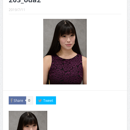
CINEMA×STYLE 289号
2019/7/11
CINEMA×STYLE 288号
CINEMA×STYLE 287号
CINEMA×STYLE 286号
CINEMA×STYLE 285号
CINEMA×STYLE 294号
Share
Tweet
0