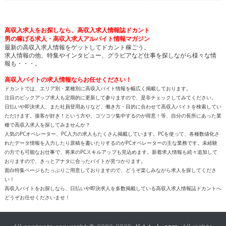
高収入求人をお探しなら、高収入求人情報誌ドカント
男の稼げる求人・高収入求人アルバイト情報マガジン
最新の高収入求人情報をゲットしてドカント稼ごう。
求人情報の他、特集やインタビュー、グラビアなど仕事を探しながら様々な情
報も・・・。
高収入バイトの求人情報ならお任せください！
ドカントでは、エリア別・業種別に高収入バイト情報を幅広く掲載しております。
注目のピックアップ求人も定期的に更新して参りますので、是非チェックしてみてください。
日払いや即決求人、また社員登用ありなど、働き方・目的に合わせて高収入バイトを検索してい
ただけます。接客が好き！という方や、コツコツ集中するのが得意！等、自分の長所にあった業
種で高収入求人を探してみませんか？
人気のPCオペレーター、PC入力の求人もたくさん掲載しています。PCを使って、各種数値化さ
れたデータ情報を入力したり原稿を書いたりするのがPCオペレーターの主な業務です。未経験
の方でも可能なお仕事で、将来のPCスキルアップも見込めます。新着求人情報も続々追加して
おりますので、きっとアナタに合ったバイトが見つかります。
面白特集ページもたっぷりご用意しておりますので、どうぞ楽しみながら求人を探してくださ
い！
高収入バイトをお探しなら、日払いや即決求人を多数掲載している高収入求人情報誌ドカントへ
どうぞお任せくださいませ！