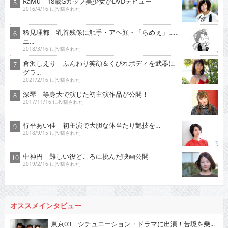
RaMu 18歳Gカップ美少女がDVDデビュー
2016/4/16 に投稿された
稀見理都 乳首残像に触手・アヘ顔・「らめぇ」……
エ...
2018/3/16 に投稿された
倉沢しえり ふんわり笑顔＆くびれボディを武器に
グラ...
2021/2/16 に投稿された
深琴 等身大で演じた初主演作品が公開！
2017/11/16 に投稿された
行平あい佳 初主演で大胆な体当たり艶技を…
2018/9/15 に投稿された
中神円 難しい役どころに挑んだ映画公開
2019/2/16 に投稿された
オススメインタビュー
東京03 シチュエーション・ドラマに出演！苦境を乗...