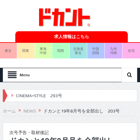
求人情報はこちら
東海
北海道
中国
九州
東京
関東
関西
在宅
中部
東北
四国
沖縄
Menu
CINEMA×STYLE 293号
CINEMA×STYLE 292号
ホーム
NEWS
ドカンと19年8月号を全部出し 203号
CINEMA×STYLE 291号
CINEMA×STYLE 290号
次号予告・取材後記