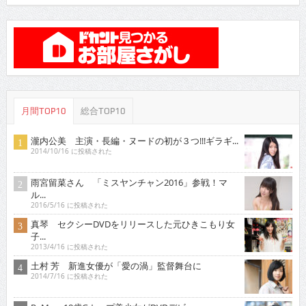
月間TOP10
総合TOP10
瀧内公美 主演・長編・ヌードの初が３つ!!!ギラギ...
2014/10/16 に投稿された
雨宮留菜さん 「ミスヤンチャン2016」参戦！マ
ル...
2016/5/16 に投稿された
真琴 セクシーDVDをリリースした元ひきこもり女
子...
2013/4/16 に投稿された
土村 芳 新進女優が「愛の渦」監督舞台に
2014/7/16 に投稿された