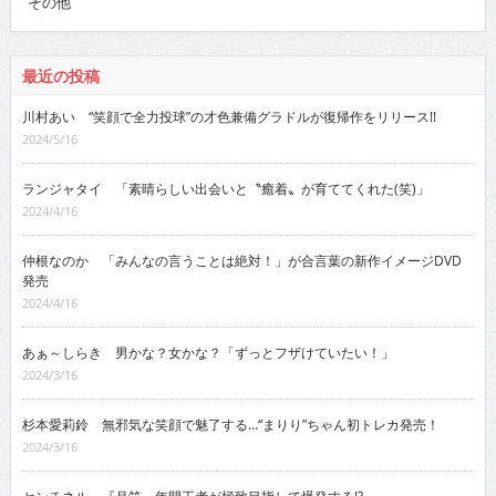
その他
最近の投稿
川村あい “笑顔で全力投球”の才色兼備グラドルが復帰作をリリース!!
2024/5/16
ランジャタイ 「素晴らしい出会いと〝癒着〟が育ててくれた(笑)」
2024/4/16
仲根なのか 「みんなの言うことは絶対！」が合言葉の新作イメージDVD
発売
2024/4/16
あぁ～しらき 男かな？女かな？「ずっとフザけていたい！」
2024/3/16
杉本愛莉鈴 無邪気な笑顔で魅了する…“まりり”ちゃん初トレカ発売！
2024/3/16