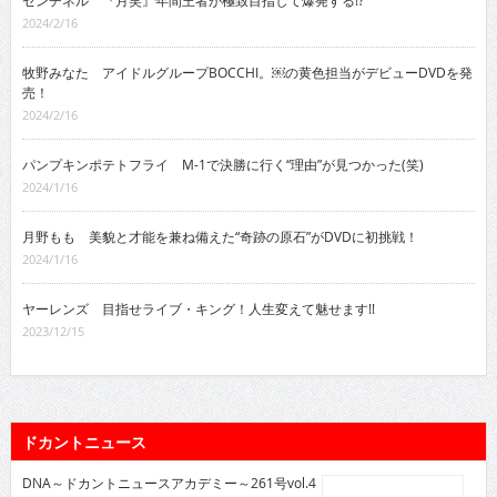
センチネル 『月笑』年間王者が極致目指して爆発する!?
2024/2/16
牧野みなた アイドルグループBOCCHI。￼の黄色担当がデビューDVDを発
売！
2024/2/16
パンプキンポテトフライ M-1で決勝に行く“理由”が見つかった(笑)
2024/1/16
月野もも 美貌と才能を兼ね備えた“奇跡の原石”がDVDに初挑戦！
2024/1/16
ヤーレンズ 目指せライブ・キング！人生変えて魅せます!!
2023/12/15
ドカントニュース
DNA～ドカントニュースアカデミー～261号vol.4