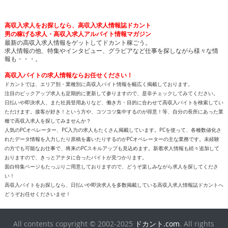
高収入求人をお探しなら、高収入求人情報誌ドカント
男の稼げる求人・高収入求人アルバイト情報マガジン
最新の高収入求人情報をゲットしてドカント稼ごう。
求人情報の他、特集やインタビュー、グラビアなど仕事を探しながら様々な情
報も・・・。
高収入バイトの求人情報ならお任せください！
ドカントでは、エリア別・業種別に高収入バイト情報を幅広く掲載しております。
注目のピックアップ求人も定期的に更新して参りますので、是非チェックしてみてください。
日払いや即決求人、また社員登用ありなど、働き方・目的に合わせて高収入バイトを検索してい
ただけます。接客が好き！という方や、コツコツ集中するのが得意！等、自分の長所にあった業
種で高収入求人を探してみませんか？
人気のPCオペレーター、PC入力の求人もたくさん掲載しています。PCを使って、各種数値化さ
れたデータ情報を入力したり原稿を書いたりするのがPCオペレーターの主な業務です。未経験
の方でも可能なお仕事で、将来のPCスキルアップも見込めます。新着求人情報も続々追加して
おりますので、きっとアナタに合ったバイトが見つかります。
面白特集ページもたっぷりご用意しておりますので、どうぞ楽しみながら求人を探してくださ
い！
高収入バイトをお探しなら、日払いや即決求人を多数掲載している高収入求人情報誌ドカントへ
どうぞお任せくださいませ！
All contents copyright © 2002-2025
ドカント.com
. All rights