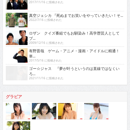
2017/11/16 に投稿された
真空ジェシカ 『死ぬまでお笑いをやっていきたい！そ...
2022/7/16 に投稿された
ロザン クイズ番組でもお馴染み！高学歴芸人として
ブ...
2009/12/16 に投稿された
有野晋哉 ゲーム・アニメ・漫画・アイドルに精通！
単...
2017/5/16 に投稿された
ゴー☆ジャス 『夢が叶うというのは直線ではなくい
ろ...
2021/11/16 に投稿された
グラビア