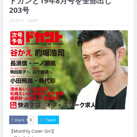
ドカンと19年8月号を全部出し
CINEMA×STYLE 289号
203号
CINEMA×STYLE 288号
2019/7/1
NEWS
CINEMA×STYLE 287号
CINEMA×STYLE 286号
CINEMA×STYLE 285号
CINEMA×STYLE 294号
Share
Tweet
0
【Monthly Cover Girl】