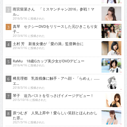
雨宮留菜さん 「ミスヤンチャン2016」参戦！マ
ル...
2016/5/16 に投稿された
真琴 セクシーDVDをリリースした元ひきこもり女
子...
2013/4/16 に投稿された
土村 芳 新進女優が「愛の渦」監督舞台に
2014/7/16 に投稿された
RaMu 18歳Gカップ美少女がDVDデビュー
2016/4/16 に投稿された
稀見理都 乳首残像に触手・アヘ顔・「らめぇ」……
エ...
2018/3/16 に投稿された
琴子 迫力バストを引っさげイメージデビュー！
2015/10/16 に投稿された
原つむぎ 人気上昇中！愛らしい笑顔とほんわかし
た雰...
2021/3/16 に投稿された