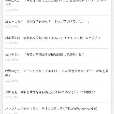
仲根なのか 「みんなの言うことは絶対！」が合言葉の新作イメージDVD
発売
2024/4/16
あぁ～しらき 男かな？女かな？「ずっとフザけていたい！」
2024/3/16
杉本愛莉鈴 無邪気な笑顔で魅了する…“まりり”ちゃん初トレカ発売！
2024/3/16
センチネル 『月笑』年間王者が極致目指して爆発する!?
2024/2/16
牧野みなた アイドルグループBOCCHI。￼の黄色担当がデビューDVDを発
売！
2024/2/16
月野もも 美貌と才能を兼ね備えた“奇跡の原石”がDVDに初挑戦！
2024/1/16
パンプキンポテトフライ M-1で決勝に行く“理由”が見つかった(笑)
2024/1/16