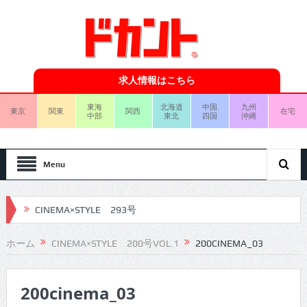
求人情報はこちら
東海
北海道
中国
九州
東京
関東
関西
在宅
中部
東北
四国
沖縄
Menu
CINEMA×STYLE 293号
CINEMA×STYLE 292号
ホーム
CINEMA×STYLE 200号VOL.1
200CINEMA_03
CINEMA×STYLE 291号
200cinema_03
CINEMA×STYLE 290号