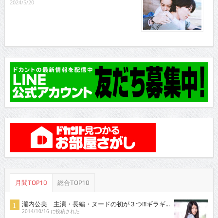
2024/5/20
月間TOP10
総合TOP10
瀧内公美 主演・長編・ヌードの初が３つ!!!ギラギ...
2014/10/16 に投稿された