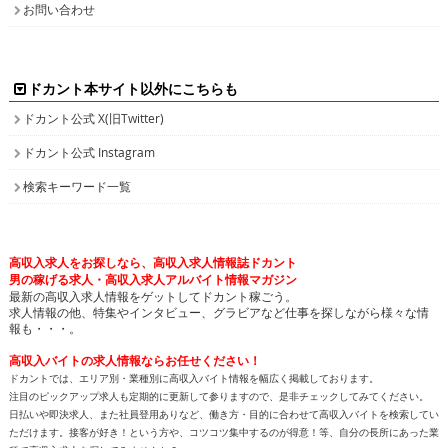
お問い合わせ
ドカント本サイト以外にこちらも
ドカント公式 X(旧Twitter)
ドカント公式 Instagram
検索キーワード一覧
高収入求人をお探しなら、高収入求人情報誌ドカント
男の稼げる求人・高収入求人アルバイト情報マガジン
最新の高収入求人情報をゲットしてドカント稼ごう。
求人情報の他、特集やインタビュー、グラビアなど仕事を探しながら様々な情
報も・・・。
高収入バイトの求人情報ならお任せください！
ドカントでは、エリア別・業種別に高収入バイト情報を幅広く掲載しております。
注目のピックアップ求人も定期的に更新して参りますので、是非チェックしてみてください。
日払いや即決求人、また社員登用ありなど、働き方・目的に合わせて高収入バイトを検索してい
ただけます。接客が好き！という方や、コツコツ集中するのが得意！等、自分の長所にあった業