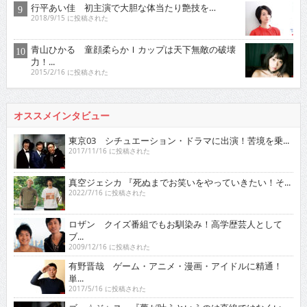
行平あい佳 初主演で大胆な体当たり艶技を…
2018/9/15 に投稿された
青山ひかる 童顔柔らかＩカップは天下無敵の破壊
力！...
2015/2/16 に投稿された
オススメインタビュー
東京03 シチュエーション・ドラマに出演！苦境を乗...
2017/11/16 に投稿された
真空ジェシカ 『死ぬまでお笑いをやっていきたい！そ...
2022/7/16 に投稿された
ロザン クイズ番組でもお馴染み！高学歴芸人として
ブ...
2009/12/16 に投稿された
有野晋哉 ゲーム・アニメ・漫画・アイドルに精通！
単...
2017/5/16 に投稿された