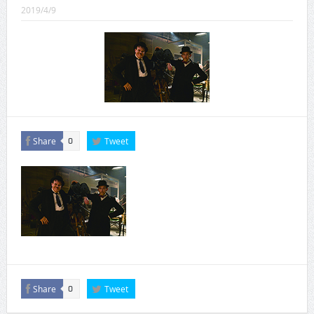
CINEMA×STYLE 289号
2019/4/9
CINEMA×STYLE 288号
CINEMA×STYLE 287号
CINEMA×STYLE 286号
CINEMA×STYLE 285号
CINEMA×STYLE 294号
Share
Tweet
0
Share
Tweet
0