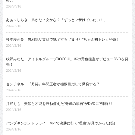
発売
2024/4/16
あぁ～しらき 男かな？女かな？「ずっとフザけていたい！」
2024/3/16
杉本愛莉鈴 無邪気な笑顔で魅了する…“まりり”ちゃん初トレカ発売！
2024/3/16
牧野みなた アイドルグループBOCCHI。￼の黄色担当がデビューDVDを発
売！
2024/2/16
センチネル 『月笑』年間王者が極致目指して爆発する!?
2024/2/16
月野もも 美貌と才能を兼ね備えた“奇跡の原石”がDVDに初挑戦！
2024/1/16
パンプキンポテトフライ M-1で決勝に行く“理由”が見つかった(笑)
2024/1/16