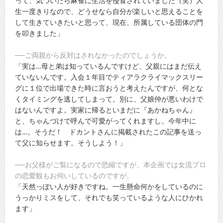
って、気づいたら麻雀に生活を侵食されていました（笑）人
生一度きりなので、どうせなら自分が楽しいと思えることを
して生きていきたいと思って、現在、所属している団体の門
を叩きました」
──ご両親から反対はされなかったのでしょうか。
「実は…母と弟は知っているんですけど、父親にはまだ伝え
ていないんです。入会１年目でティアラクライマックスリー
グに１位で出場できた時に言おうと考えたんですが、何とな
くタイミングを逃してしまって。別に、父娘仲が悪いわけで
はないんですよ。実家に帰るといまだに『あかねちゃん』
と、ちゃんづけで呼んで可愛がってくれますし。今年中に
は…。そうだ！ ドカントさんに掲載されたこの記事を送っ
て父に知らせます。そうしよう！」
──お父様がご覧になるので恐縮ですが、本企画では女流プロ
の恋愛観もお伺いしているのですが。
「天然っぽい人が好きですね。一生懸命何かをしているのに
うっかりミスをして、それでも笑っているような人にひかれ
ます」