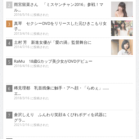
雨宮留菜さん 「ミスヤンチャン2016」参戦！マ
ル...
2016/5/16 に投稿された
真琴 セクシーDVDをリリースした元ひきこもり女
子...
2013/4/16 に投稿された
土村 芳 新進女優が「愛の渦」監督舞台に
2014/7/16 に投稿された
RaMu 18歳Gカップ美少女がDVDデビュー
2016/4/16 に投稿された
稀見理都 乳首残像に触手・アヘ顔・「らめぇ」……
エ...
2018/3/16 に投稿された
倉沢しえり ふんわり笑顔＆くびれボディを武器に
グラ...
2021/2/16 に投稿された
中神円 難しい役どころに挑んだ映画公開
2019/2/16 に投稿された
琴子 迫力バストを引っさげイメージデビュー！