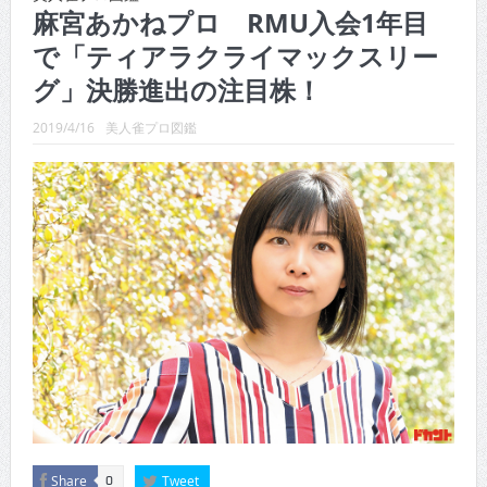
CINEMA×STYLE 288号
麻宮あかねプロ RMU入会1年目
で「ティアラクライマックスリー
CINEMA×STYLE 287号
グ」決勝進出の注目株！
CINEMA×STYLE 286号
2019/4/16
美人雀プロ図鑑
CINEMA×STYLE 285号
CINEMA×STYLE 294号
CINEMA×STYLE 293号
Share
Tweet
0