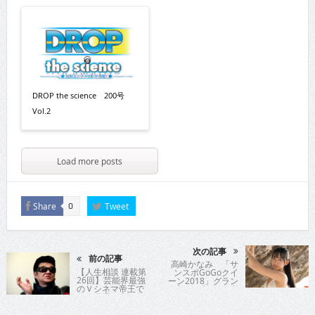
DROP the science 200号
Vol.2
Load more posts
Share
Tweet
0
次の記事
前の記事
高崎かなみ 「サ
【人生相談 連載第
ンスポGoGoクイ
26回】芸能界最強
ーン2018」グラン
のＶシネマ帝王で
プリ！ブレイク必
ある俳優の小沢仁
至なグラビア界
志氏が時に優し
の“超新星”がDVD
く、時に厳しく歯
デビュー