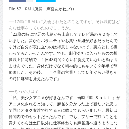
File.57 RMU所属 麻宮あかねプロ
──17年にＲＭＵに入会されたとのことですが、それ以前はど
んな仕事をしていたのでしょうか。
「23歳の時に地元の広島から上京してテレビ局のＡＤをして
いました。昔からバラエティやお笑い番組が好きだったんで
すけど自分が表に立つのは得意じゃないので、裏方として携
わってみたかったんです。でも、制作会社に入ったものの想
像以上に苛酷で、１日48時間ぐらいに捉えていないと勤まり
ませんでした。身体だけでなく精神的にもキツく２年半で辞
めました。その後、ＩＴ企業の営業として５年ぐらい働きそ
の時に麻雀を覚えたんです」
──きっかけは？
「私、美少女アニメが好きなんです。当時『咲-Ｓａｋｉ-』が
アニメ化されると知って、麻雀を分かった上で観たいと思っ
て同じオタク友達で打てる人に教えてもらいました。最初は
仲間内でのセットだったんです。でも、フリーで打つことを
覚えてからは土日以外に仕事終わりも麻雀店へ通うようにな