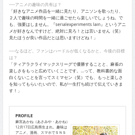
──アニメの趣味の共有は？
「好きなアニメ作品を一緒に見たり、アニソンを歌ったり、
２人で趣味の時間を一緒に過ごせたら楽しいでしょうね。で
も、強要はしません。『serialexperiments lain』というアニ
メが好きなんですけど、絶対に見ろ！とは言いません（笑）
見たほうが良い作品だとは思いますけどね！」
──なるほど。ファンはハードルが低くなるかと。今後の目標
は？
「ティアラクライマックスリーグで優勝することと、麻雀の
楽しさをもっと広めていくことです。…って、教科書的な面
白くないことを言ってスミマセン（笑）でも、もっと楽しさ
を知ってもらいたいので、私が一生打ち続けて伝えていきま
す！」
PROFILE
麻宮あかね（あさみや・あかね）
12月17日広島県生まれ。趣味は
アニメ、漫画、スマホでＳＮＳ