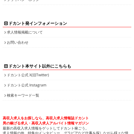
ドカント本サイト以外にこちらも
ドカント公式 X(旧Twitter)
ドカント公式 Instagram
検索キーワード一覧
高収入求人をお探しなら、高収入求人情報誌ドカント
男の稼げる求人・高収入求人アルバイト情報マガジン
最新の高収入求人情報をゲットしてドカント稼ごう。
求人情報の他、特集やインタビュー、グラビアなど仕事を探しながら様々な情
報も・・・。
高収入バイトの求人情報ならお任せください！
ドカントでは、エリア別・業種別に高収入バイト情報を幅広く掲載しております。
注目のピックアップ求人も定期的に更新して参りますので、是非チェックしてみてください。
日払いや即決求人、また社員登用ありなど、働き方・目的に合わせて高収入バイトを検索してい
ただけます。接客が好き！という方や、コツコツ集中するのが得意！等、自分の長所にあった業
種で高収入求人を探してみませんか？