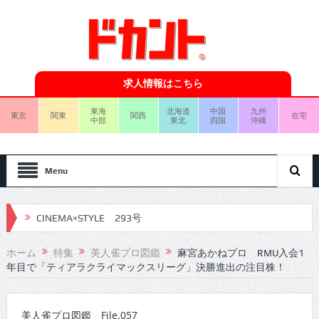
求人情報はこちら
東海
北海道
中国
九州
東京
関東
関西
在宅
中部
東北
四国
沖縄
Menu
CINEMA×STYLE 292号
CINEMA×STYLE 291号
ホーム
特集
美人雀プロ図鑑
麻宮あかねプロ RMU入会1
年目で「ティアラクライマックスリーグ」決勝進出の注目株！
CINEMA×STYLE 290号
CINEMA×STYLE 289号
美人雀プロ図鑑 File.057