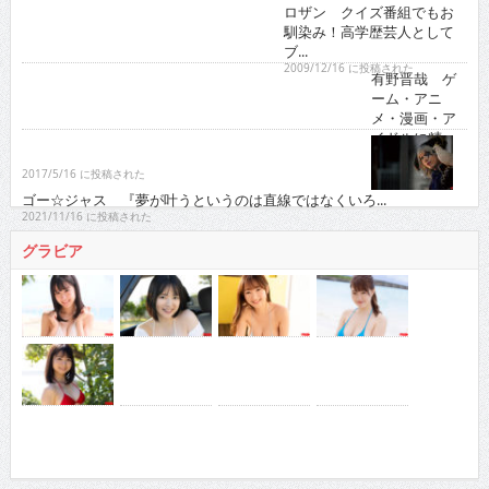
ろ...
2021/11/16 に投稿された
グラビア
人気の検索ワード
徳江かな
真田まこと
RaMu