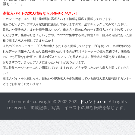
人気のPCオペレーター、PC入力の求人もたくさん掲載しています。PCを使って、各種数値化さ
れたデータ情報を入力したり原稿を書いたりするのがPCオペレーターの主な業務です。未経験
の方でも可能なお仕事で、将来のPCスキルアップも見込めます。新着求人情報も続々追加して
おりますので、きっとアナタに合ったバイトが見つかります。
面白特集ページもたっぷりご用意しておりますので、どうぞ楽しみながら求人を探してくださ
い！
高収入バイトをお探しなら、日払いや即決求人を多数掲載している高収入求人情報誌ドカントへ
どうぞお任せくださいませ！
All contents copyright © 2002-2025
ドカント.com
. All rights
reserved. 掲載記事、写真、イラストの無断転載を禁じます。