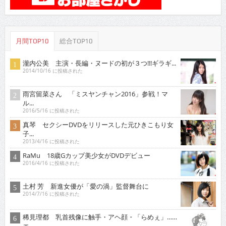
月間TOP10
総合TOP10
瀧内公美 主演・長編・ヌードの初が３つ!!!ギラギ...
2014/10/16 に投稿された
雨宮留菜さん 「ミスヤンチャン2016」参戦！マ
ル...
2016/5/16 に投稿された
真琴 セクシーDVDをリリースした元ひきこもり女
子...
2013/4/16 に投稿された
RaMu 18歳Gカップ美少女がDVDデビュー
2016/4/16 に投稿された
土村 芳 新進女優が「愛の渦」監督舞台に
2014/7/16 に投稿された
稀見理都 乳首残像に触手・アヘ顔・「らめぇ」……
エ...