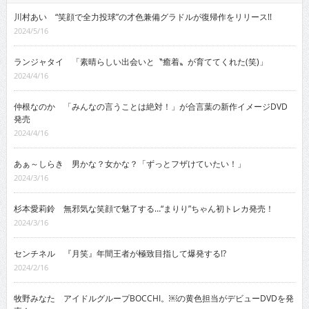
川村あい “笑顔で全力投球”の才色兼備グラドルが復帰作をリリース!!
2024/5/16
ランジャタイ 「素晴らしい出会いと〝癒着〟が育ててくれた(笑)」
2024/4/16
仲根なのか 「みんなの言うことは絶対！」が合言葉の新作イメージDVD
発売
2024/4/16
あぁ～しらき 男かな？女かな？「ずっとフザけていたい！」
2024/3/16
杉本愛莉鈴 無邪気な笑顔で魅了する…“まりり”ちゃん初トレカ発売！
2024/3/16
センチネル 『月笑』年間王者が極致目指して爆発する!?
2024/2/16
牧野みなた アイドルグループBOCCHI。￼の黄色担当がデビューDVDを発