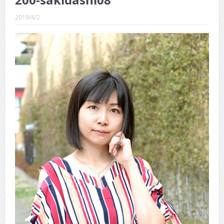
200-sakidashi08
CINEMA×STYLE 289号
2019/4/2
CINEMA×STYLE 288号
CINEMA×STYLE 287号
CINEMA×STYLE 286号
CINEMA×STYLE 285号
CINEMA×STYLE 294号