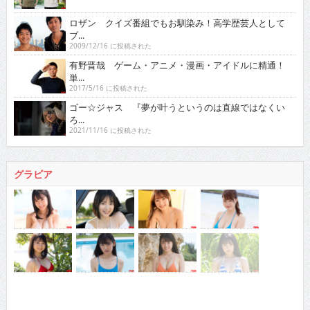
ロザン クイズ番組でもお馴染み！高学歴芸人として
ブ...
2009/12/16 に投稿された
有野晋哉 ゲーム・アニメ・漫画・アイドルに精通！
単...
2017/5/16 に投稿された
ゴー☆ジャス 『夢が叶うというのは直線ではなくい
ろ...
2021/11/16 に投稿された
グラビア