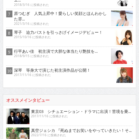
2018/3/16 に投稿された
原つむぎ 人気上昇中！愛らしい笑顔とほんわかし
た雰...
2021/3/16 に投稿された
琴子 迫力バストを引っさげイメージデビュー！
2015/10/16 に投稿された
行平あい佳 初主演で大胆な体当たり艶技を…
2018/9/15 に投稿された
深琴 等身大で演じた初主演作品が公開！
2017/11/16 に投稿された
オススメインタビュー
東京03 シチュエーション・ドラマに出演！苦境を乗...
2017/11/16 に投稿された
真空ジェシカ 『死ぬまでお笑いをやっていきたい！そ...
2022/7/16 に投稿された