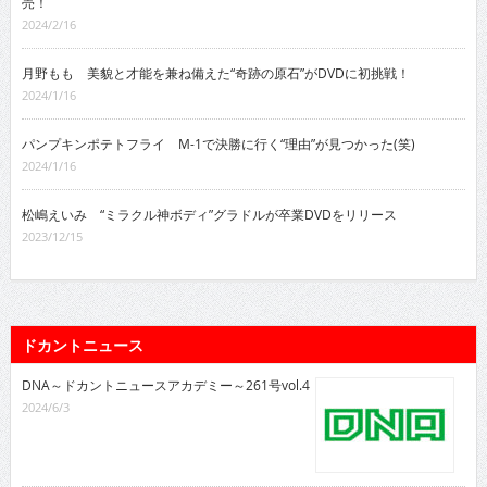
売！
2024/2/16
月野もも 美貌と才能を兼ね備えた“奇跡の原石”がDVDに初挑戦！
2024/1/16
パンプキンポテトフライ M-1で決勝に行く“理由”が見つかった(笑)
2024/1/16
松嶋えいみ “ミラクル神ボディ”グラドルが卒業DVDをリリース
2023/12/15
ドカントニュース
DNA～ドカントニュースアカデミー～261号vol.4
2024/6/3