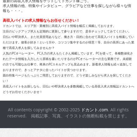
最新の高収入求人情報をゲットしてドカント稼ごう。
求人情報の他、特集やインタビュー、グラビアなど仕事を探しながら様々な情
報も・・・。
高収入バイトの求人情報ならお任せください！
ドカントでは、エリア別・業種別に高収入バイト情報を幅広く掲載しております。
注目のピックアップ求人も定期的に更新して参りますので、是非チェックしてみてください。
日払いや即決求人、また社員登用ありなど、働き方・目的に合わせて高収入バイトを検索してい
ただけます。接客が好き！という方や、コツコツ集中するのが得意！等、自分の長所にあった業
種で高収入求人を探してみませんか？
人気のPCオペレーター、PC入力の求人もたくさん掲載しています。PCを使って、各種数値化さ
れたデータ情報を入力したり原稿を書いたりするのがPCオペレーターの主な業務です。未経験
の方でも可能なお仕事で、将来のPCスキルアップも見込めます。新着求人情報も続々追加して
おりますので、きっとアナタに合ったバイトが見つかります。
面白特集ページもたっぷりご用意しておりますので、どうぞ楽しみながら求人を探してくださ
い！
高収入バイトをお探しなら、日払いや即決求人を多数掲載している高収入求人情報誌ドカントへ
どうぞお任せくださいませ！
All contents copyright © 2002-2025
ドカント.com
. All rights
reserved. 掲載記事、写真、イラストの無断転載を禁じます。