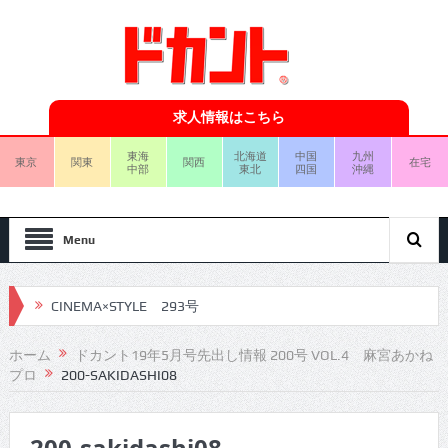
求人情報はこちら
東海
北海道
中国
九州
東京
関東
関西
在宅
中部
東北
四国
沖縄
Menu
CINEMA×STYLE 293号
CINEMA×STYLE 292号
ホーム
ドカント19年5月号先出し情報 200号 VOL.4 麻宮あかね
プロ
200-SAKIDASHI08
CINEMA×STYLE 291号
CINEMA×STYLE 290号