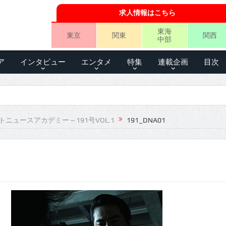
求人情報はこちら
東海
東京
関東
関西
中部
ア
インタビュー
エンタメ
特集
連載企画
目次
トニュースアカデミー～191号VOL.1
191_DNA01