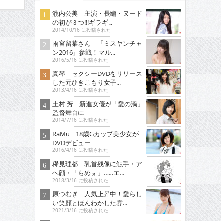
瀧内公美 主演・長編・ヌード
の初が３つ!!!ギラギ...
2014/10/16 に投稿された
雨宮留菜さん 「ミスヤンチャ
ン2016」参戦！マル...
2016/5/16 に投稿された
真琴 セクシーDVDをリリース
した元ひきこもり女子...
2013/4/16 に投稿された
土村 芳 新進女優が「愛の渦」
監督舞台に
2014/7/16 に投稿された
RaMu 18歳Gカップ美少女が
DVDデビュー
2016/4/16 に投稿された
稀見理都 乳首残像に触手・ア
ヘ顔・「らめぇ」……エ...
2018/3/16 に投稿された
原つむぎ 人気上昇中！愛らし
い笑顔とほんわかした雰...
2021/3/16 に投稿された