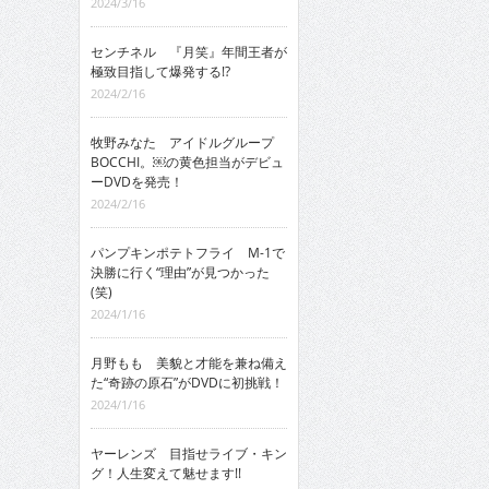
2024/3/16
センチネル 『月笑』年間王者が
極致目指して爆発する!?
2024/2/16
牧野みなた アイドルグループ
BOCCHI。￼の黄色担当がデビュ
ーDVDを発売！
2024/2/16
パンプキンポテトフライ M-1で
決勝に行く“理由”が見つかった
(笑)
2024/1/16
月野もも 美貌と才能を兼ね備え
た“奇跡の原石”がDVDに初挑戦！
2024/1/16
ヤーレンズ 目指せライブ・キン
グ！人生変えて魅せます!!