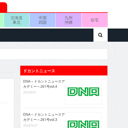
北海道
中国
九州
在宅
東北
四国
沖縄
ドカントニュース
DNA～ドカントニュースア
カデミー～261号vol.4
2024/6/3
DNA～ドカントニュースア
カデミー～261号vol.3
2024/5/27