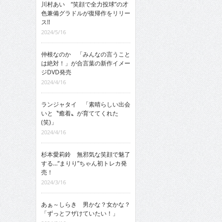
川村あい “笑顔で全力投球”の才
色兼備グラドルが復帰作をリリー
ス!!
2024/5/16
仲根なのか 「みんなの言うこと
は絶対！」が合言葉の新作イメー
ジDVD発売
2024/4/16
ランジャタイ 「素晴らしい出会
いと〝癒着〟が育ててくれた
(笑)」
2024/4/16
杉本愛莉鈴 無邪気な笑顔で魅了
する…“まりり”ちゃん初トレカ発
売！
2024/3/16
あぁ～しらき 男かな？女かな？
「ずっとフザけていたい！」