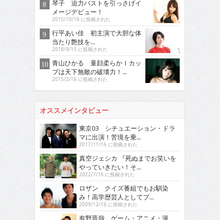
琴子 迫力バストを引っさげイ
メージデビュー！
2015/10/16 に投稿された
行平あい佳 初主演で大胆な体
当たり艶技を…
2018/9/15 に投稿された
青山ひかる 童顔柔らかＩカッ
プは天下無敵の破壊力！...
2015/2/16 に投稿された
オススメインタビュー
東京03 シチュエーション・ドラ
マに出演！苦境を乗...
2017/11/16 に投稿された
真空ジェシカ 『死ぬまでお笑いを
やっていきたい！そ...
2022/7/16 に投稿された
ロザン クイズ番組でもお馴染
み！高学歴芸人としてブ...
2009/12/16 に投稿された
有野晋哉 ゲーム・アニメ・漫