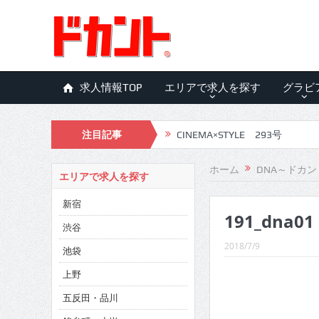
求人情報TOP
エリアで求人を探す
グラビ
注目記事
CINEMA×STYLE 293号
CINEMA×STYLE 292号
ホーム
DNA～ドカン
エリアで求人を探す
CINEMA×STYLE 291号
新宿
191_dna01
CINEMA×STYLE 290号
渋谷
CINEMA×STYLE 289号
2018/7/9
池袋
CINEMA×STYLE 288号
上野
五反田・品川
CINEMA×STYLE 287号