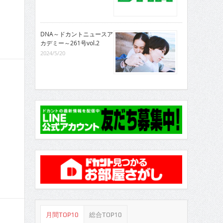
DNA～ドカントニュースア
カデミー～261号vol.2
2024/5/20
月間TOP10
総合TOP10