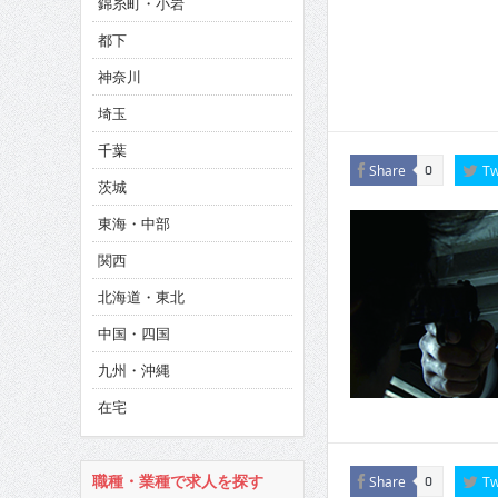
錦糸町・小岩
CINEMA×STYLE 286号
都下
CINEMA×STYLE 285号
神奈川
CINEMA×STYLE 294号
埼玉
千葉
Share
Tw
0
茨城
東海・中部
関西
北海道・東北
中国・四国
九州・沖縄
在宅
職種・業種で求人を探す
Share
Tw
0