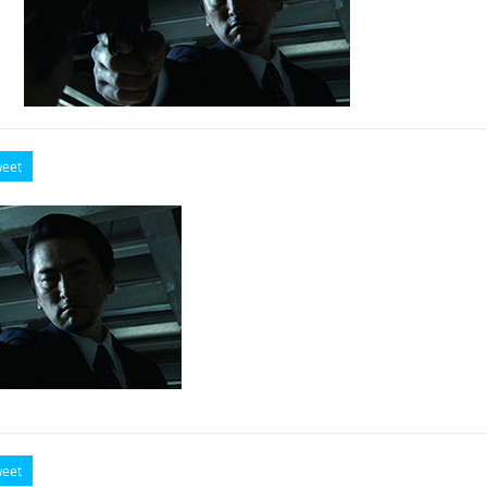
eet
eet