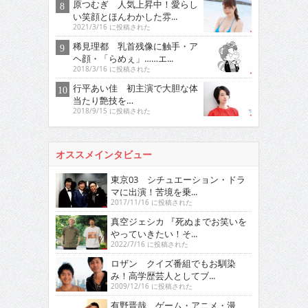
原つむぎ 人気上昇中！愛らし
い笑顔とほんわかした雰...
2021/3/16 に投稿された
稀見理都 乳首残像に触手・ア
ヘ顔・「らめぇ」……エ...
2018/3/16 に投稿された
行平あい佳 初主演で大胆な体
当たり艶技を…
2018/9/15 に投稿された
オススメインタビュー
東京03 シチュエーション・ドラ
マに出演！苦境を乗...
2017/11/16 に投稿された
真空ジェシカ 『死ぬまでお笑いを
やっていきたい！そ...
2022/7/16 に投稿された
ロザン クイズ番組でもお馴染
み！高学歴芸人としてブ...
2009/12/16 に投稿された
有野晋哉 ゲーム・アニメ・漫