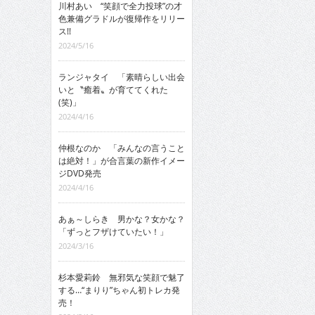
川村あい “笑顔で全力投球”の才
色兼備グラドルが復帰作をリリー
ス!!
2024/5/16
ランジャタイ 「素晴らしい出会
いと〝癒着〟が育ててくれた
(笑)」
2024/4/16
仲根なのか 「みんなの言うこと
は絶対！」が合言葉の新作イメー
ジDVD発売
2024/4/16
あぁ～しらき 男かな？女かな？
「ずっとフザけていたい！」
2024/3/16
杉本愛莉鈴 無邪気な笑顔で魅了
する…“まりり”ちゃん初トレカ発
売！