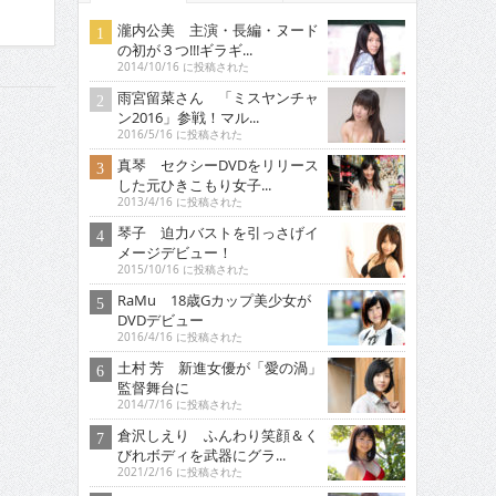
瀧内公美 主演・長編・ヌード
の初が３つ!!!ギラギ...
2014/10/16 に投稿された
雨宮留菜さん 「ミスヤンチャ
ン2016」参戦！マル...
2016/5/16 に投稿された
真琴 セクシーDVDをリリース
した元ひきこもり女子...
2013/4/16 に投稿された
琴子 迫力バストを引っさげイ
メージデビュー！
2015/10/16 に投稿された
RaMu 18歳Gカップ美少女が
DVDデビュー
2016/4/16 に投稿された
土村 芳 新進女優が「愛の渦」
監督舞台に
2014/7/16 に投稿された
倉沢しえり ふんわり笑顔＆く
びれボディを武器にグラ...
2021/2/16 に投稿された