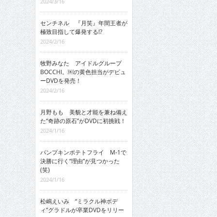
2024/3/16
センチネル 『月笑』年間王者が
極致目指して爆発する!?
2024/2/16
牧野みなた アイドルグループ
BOCCHI。￼の黄色担当がデビュ
ーDVDを発売！
2024/2/16
月野もも 美貌と才能を兼ね備え
た“奇跡の原石”がDVDに初挑戦！
2024/1/16
パンプキンポテトフライ M-1で
決勝に行く“理由”が見つかった
(笑)
2024/1/16
松嶋えいみ “ミラクル神ボデ
ィ”グラドルが卒業DVDをリリー