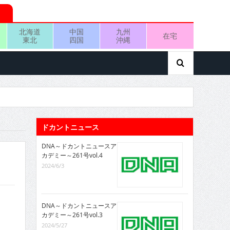
北海道
中国
九州
在宅
東北
四国
沖縄
ドカントニュース
DNA～ドカントニュースア
カデミー～261号vol.4
2024/6/3
DNA～ドカントニュースア
カデミー～261号vol.3
2024/5/27