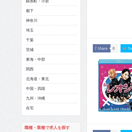
錦糸町・小岩
CINEMA×STYLE 286号
都下
CINEMA×STYLE 285号
神奈川
CINEMA×STYLE 294号
埼玉
千葉
Share
Tw
0
茨城
東海・中部
関西
北海道・東北
中国・四国
九州・沖縄
在宅
職種・業種で求人を探す