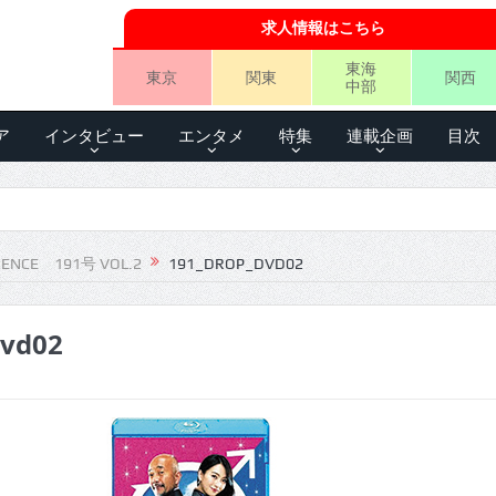
求人情報はこちら
東海
東京
関東
関西
中部
ア
インタビュー
エンタメ
特集
連載企画
目次
IENCE 191号 VOL.2
191_DROP_DVD02
dvd02