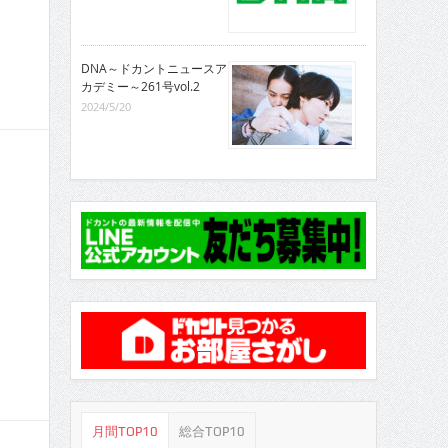
DNA～ドカントニュースア
カデミー～261号vol.2
2024/5/20
月間TOP10
総合TOP10