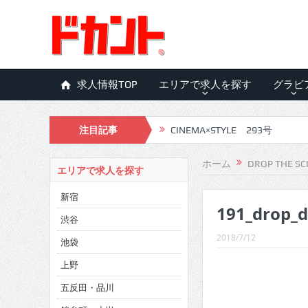
求人情報TOP
エリアで求人を探す
グラビ
注目記事
CINEMA×STYLE 293号
CINEMA×STYLE 292号
ホーム
DROP THE SC
エリアで求人を探す
CINEMA×STYLE 291号
新宿
191_drop_
CINEMA×STYLE 290号
渋谷
CINEMA×STYLE 289号
2018/7/12
池袋
CINEMA×STYLE 288号
上野
五反田・品川
CINEMA×STYLE 287号