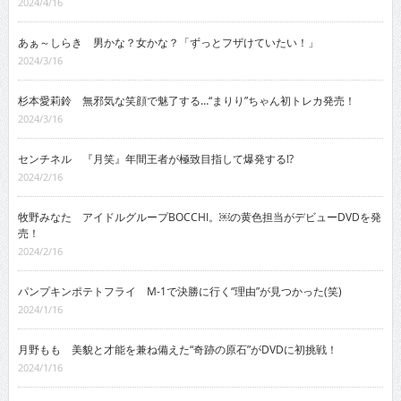
2024/4/16
あぁ～しらき 男かな？女かな？「ずっとフザけていたい！」
2024/3/16
杉本愛莉鈴 無邪気な笑顔で魅了する…“まりり”ちゃん初トレカ発売！
2024/3/16
センチネル 『月笑』年間王者が極致目指して爆発する!?
2024/2/16
牧野みなた アイドルグループBOCCHI。￼の黄色担当がデビューDVDを発
売！
2024/2/16
パンプキンポテトフライ M-1で決勝に行く“理由”が見つかった(笑)
2024/1/16
月野もも 美貌と才能を兼ね備えた“奇跡の原石”がDVDに初挑戦！
2024/1/16