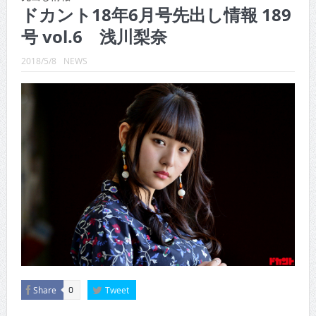
ドカント18年6月号先出し情報 189
CINEMA×STYLE 288号
号 vol.6 浅川梨奈
CINEMA×STYLE 287号
2018/5/8
NEWS
CINEMA×STYLE 286号
CINEMA×STYLE 285号
CINEMA×STYLE 294号
Share
Tweet
0