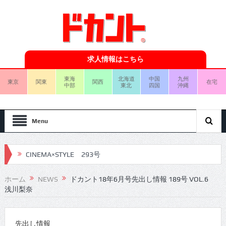
求人情報はこちら
東海
北海道
中国
九州
東京
関東
関西
在宅
中部
東北
四国
沖縄
Menu
CINEMA×STYLE 293号
CINEMA×STYLE 292号
CINEMA×STYLE 291号
ホーム
NEWS
ドカント18年6月号先出し情報 189号 VOL.6
浅川梨奈
CINEMA×STYLE 290号
CINEMA×STYLE 289号
先出し情報