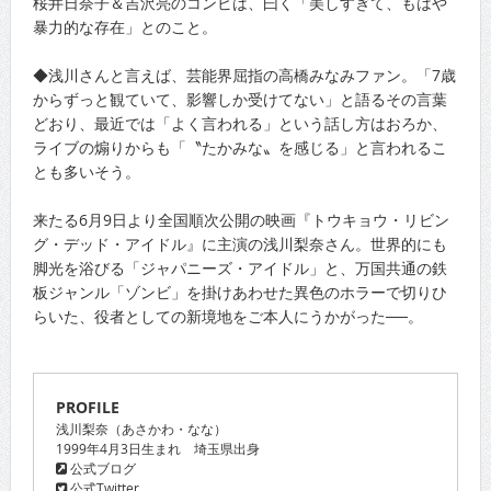
桜井日奈子＆吉沢亮のコンビは、曰く「美しすぎて、もはや
暴力的な存在」とのこと。
◆浅川さんと言えば、芸能界屈指の高橋みなみファン。「7歳
からずっと観ていて、影響しか受けてない」と語るその言葉
どおり、最近では「よく言われる」という話し方はおろか、
ライブの煽りからも「〝たかみな〟を感じる」と言われるこ
とも多いそう。
来たる6月9日より全国順次公開の映画『トウキョウ・リビン
グ・デッド・アイドル』に主演の浅川梨奈さん。世界的にも
脚光を浴びる「ジャパニーズ・アイドル」と、万国共通の鉄
板ジャンル「ゾンビ」を掛けあわせた異色のホラーで切りひ
らいた、役者としての新境地をご本人にうかがった──。
PROFILE
浅川梨奈（あさかわ・なな）
1999年4月3日生まれ 埼玉県出身
公式ブログ
公式Twitter