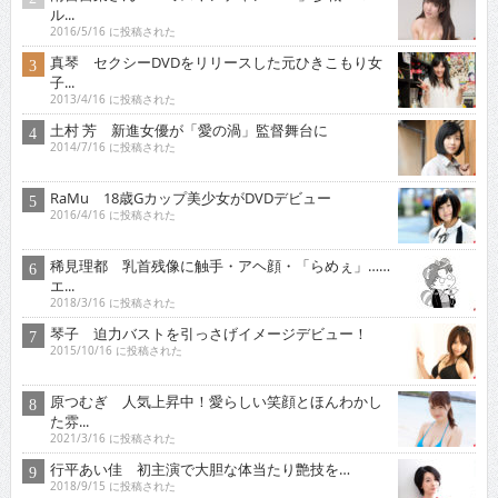
ル...
2016/5/16 に投稿された
真琴 セクシーDVDをリリースした元ひきこもり女
子...
2013/4/16 に投稿された
土村 芳 新進女優が「愛の渦」監督舞台に
2014/7/16 に投稿された
RaMu 18歳Gカップ美少女がDVDデビュー
2016/4/16 に投稿された
稀見理都 乳首残像に触手・アヘ顔・「らめぇ」……
エ...
2018/3/16 に投稿された
琴子 迫力バストを引っさげイメージデビュー！
2015/10/16 に投稿された
原つむぎ 人気上昇中！愛らしい笑顔とほんわかし
た雰...
2021/3/16 に投稿された
行平あい佳 初主演で大胆な体当たり艶技を…
2018/9/15 に投稿された