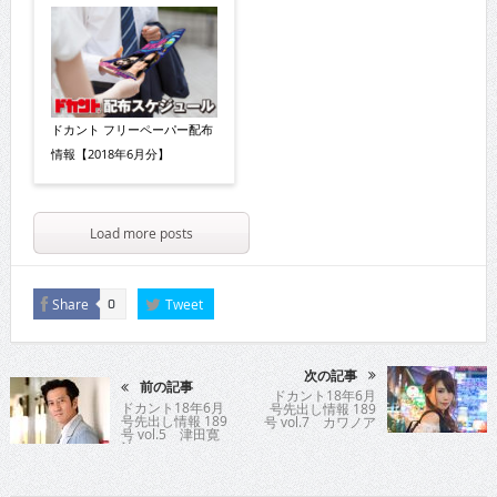
ドカント フリーペーパー配布
情報【2018年6月分】
Load more posts
Share
Tweet
0
次の記事
前の記事
ドカント18年6月
ドカント18年6月
号先出し情報 189
号先出し情報 189
号 vol.7 カワノア
号 vol.5 津田寛
ユミ
治