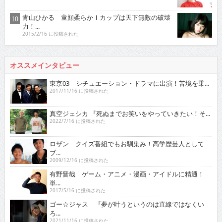
青山ひかる 童顔柔らかＩカップは天下無敵の破壊
力！...
2015/2/16 に投稿された
オススメインタビュー
東京03 シチュエーション・ドラマに出演！苦境を乗...
2017/11/16 に投稿された
真空ジェシカ 『死ぬまでお笑いをやっていきたい！そ...
2022/7/16 に投稿された
ロザン クイズ番組でもお馴染み！高学歴芸人として
ブ...
2009/12/16 に投稿された
有野晋哉 ゲーム・アニメ・漫画・アイドルに精通！
単...
2017/5/16 に投稿された
ゴー☆ジャス 『夢が叶うというのは直線ではなくい
ろ...
2021/11/16 に投稿された