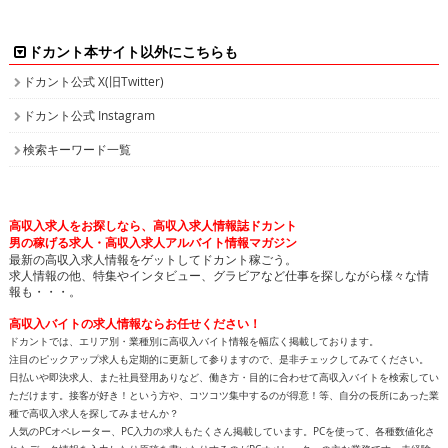
ドカント本サイト以外にこちらも
ドカント公式 X(旧Twitter)
ドカント公式 Instagram
検索キーワード一覧
高収入求人をお探しなら、高収入求人情報誌ドカント
男の稼げる求人・高収入求人アルバイト情報マガジン
最新の高収入求人情報をゲットしてドカント稼ごう。
求人情報の他、特集やインタビュー、グラビアなど仕事を探しながら様々な情
報も・・・。
高収入バイトの求人情報ならお任せください！
ドカントでは、エリア別・業種別に高収入バイト情報を幅広く掲載しております。
注目のピックアップ求人も定期的に更新して参りますので、是非チェックしてみてください。
日払いや即決求人、また社員登用ありなど、働き方・目的に合わせて高収入バイトを検索してい
ただけます。接客が好き！という方や、コツコツ集中するのが得意！等、自分の長所にあった業
種で高収入求人を探してみませんか？
人気のPCオペレーター、PC入力の求人もたくさん掲載しています。PCを使って、各種数値化さ