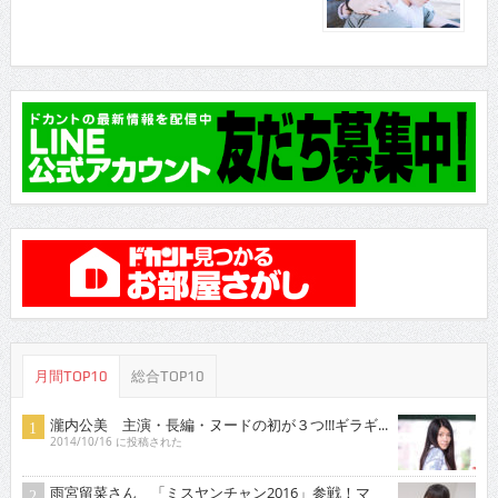
月間TOP10
総合TOP10
瀧内公美 主演・長編・ヌードの初が３つ!!!ギラギ...
2014/10/16 に投稿された
雨宮留菜さん 「ミスヤンチャン2016」参戦！マ