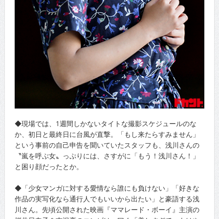
◆現場では、1週間しかないタイトな撮影スケジュールのな
か、初日と最終日に台風が直撃。「もし来たらすみません」
という事前の自己申告を聞いていたスタッフも、浅川さんの
〝嵐を呼ぶ女〟っぷりには、さすがに「もう！浅川さん！」
と困り顔だったとか。
◆「少女マンガに対する愛情なら誰にも負けない」「好きな
作品の実写化なら通行人でもいいから出たい」と豪語する浅
川さん。先頃公開された映画『ママレード・ボーイ』主演の