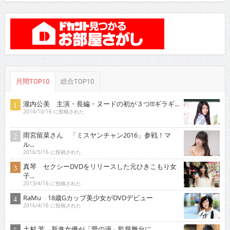
月間TOP10
総合TOP10
瀧内公美 主演・長編・ヌードの初が３つ!!!ギラギ...
2014/10/16 に投稿された
雨宮留菜さん 「ミスヤンチャン2016」参戦！マ
ル...
2016/5/16 に投稿された
真琴 セクシーDVDをリリースした元ひきこもり女
子...
2013/4/16 に投稿された
RaMu 18歳Gカップ美少女がDVDデビュー
2016/4/16 に投稿された
土村 芳 新進女優が「愛の渦」監督舞台に