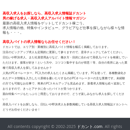
高収入求人をお探しなら、高収入求人情報誌ドカント
男の稼げる求人・高収入求人アルバイト情報マガジン
最新の高収入求人情報をゲットしてドカント稼ごう。
求人情報の他、特集やインタビュー、グラビアなど仕事を探しながら様々な情
報も・・・。
高収入バイトの求人情報ならお任せください！
ドカントでは、エリア別・業種別に高収入バイト情報を幅広く掲載しております。
注目のピックアップ求人も定期的に更新して参りますので、是非チェックしてみてください。
日払いや即決求人、また社員登用ありなど、働き方・目的に合わせて高収入バイトを検索してい
ただけます。接客が好き！という方や、コツコツ集中するのが得意！等、自分の長所にあった業
種で高収入求人を探してみませんか？
人気のPCオペレーター、PC入力の求人もたくさん掲載しています。PCを使って、各種数値化さ
れたデータ情報を入力したり原稿を書いたりするのがPCオペレーターの主な業務です。未経験
の方でも可能なお仕事で、将来のPCスキルアップも見込めます。新着求人情報も続々追加して
おりますので、きっとアナタに合ったバイトが見つかります。
面白特集ページもたっぷりご用意しておりますので、どうぞ楽しみながら求人を探してくださ
い！
高収入バイトをお探しなら、日払いや即決求人を多数掲載している高収入求人情報誌ドカントへ
どうぞお任せくださいませ！
All contents copyright © 2002-2025
ドカント.com
. All rights