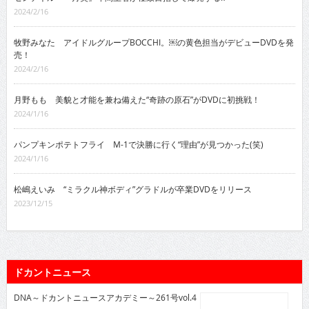
2024/2/16
牧野みなた アイドルグループBOCCHI。￼の黄色担当がデビューDVDを発
売！
2024/2/16
月野もも 美貌と才能を兼ね備えた“奇跡の原石”がDVDに初挑戦！
2024/1/16
パンプキンポテトフライ M-1で決勝に行く“理由”が見つかった(笑)
2024/1/16
松嶋えいみ “ミラクル神ボディ”グラドルが卒業DVDをリリース
2023/12/15
ドカントニュース
DNA～ドカントニュースアカデミー～261号vol.4