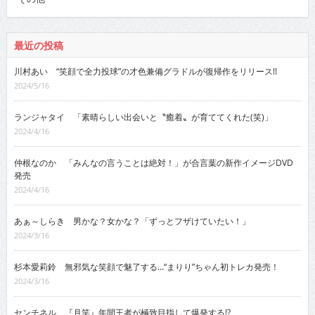
最近の投稿
川村あい “笑顔で全力投球”の才色兼備グラドルが復帰作をリリース!!
2024/5/16
ランジャタイ 「素晴らしい出会いと〝癒着〟が育ててくれた(笑)」
2024/4/16
仲根なのか 「みんなの言うことは絶対！」が合言葉の新作イメージDVD
発売
2024/4/16
あぁ～しらき 男かな？女かな？「ずっとフザけていたい！」
2024/3/16
杉本愛莉鈴 無邪気な笑顔で魅了する…“まりり”ちゃん初トレカ発売！
2024/3/16
センチネル 『月笑』年間王者が極致目指して爆発する!?