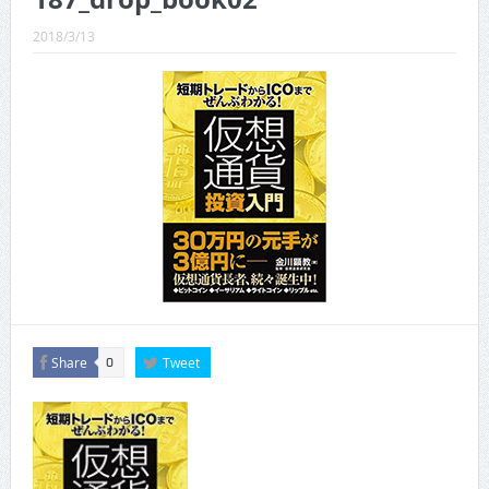
CINEMA×STYLE 289号
2018/3/13
CINEMA×STYLE 288号
CINEMA×STYLE 287号
CINEMA×STYLE 286号
CINEMA×STYLE 285号
CINEMA×STYLE 294号
Share
Tweet
0