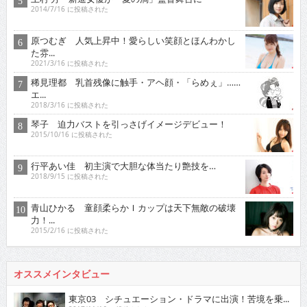
2014/7/16 に投稿された
原つむぎ 人気上昇中！愛らしい笑顔とほんわかし
た雰...
2021/3/16 に投稿された
稀見理都 乳首残像に触手・アヘ顔・「らめぇ」……
エ...
2018/3/16 に投稿された
琴子 迫力バストを引っさげイメージデビュー！
2015/10/16 に投稿された
行平あい佳 初主演で大胆な体当たり艶技を…
2018/9/15 に投稿された
青山ひかる 童顔柔らかＩカップは天下無敵の破壊
力！...
2015/2/16 に投稿された
オススメインタビュー
東京03 シチュエーション・ドラマに出演！苦境を乗...