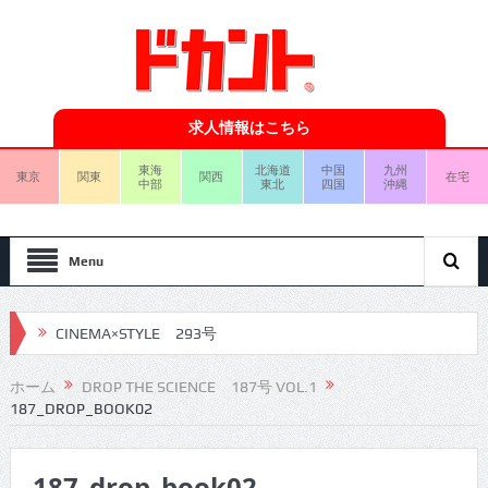
求人情報はこちら
東海
北海道
中国
九州
東京
関東
関西
在宅
中部
東北
四国
沖縄
Menu
CINEMA×STYLE 293号
CINEMA×STYLE 292号
ホーム
DROP THE SCIENCE 187号 VOL.1
187_DROP_BOOK02
CINEMA×STYLE 291号
CINEMA×STYLE 290号
187_drop_book02