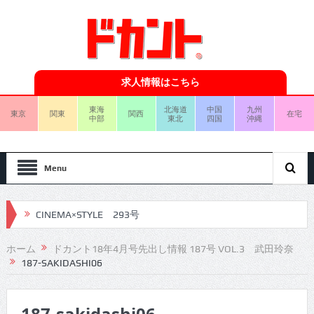
求人情報はこちら
東海
北海道
中国
九州
東京
関東
関西
在宅
中部
東北
四国
沖縄
Menu
CINEMA×STYLE 293号
CINEMA×STYLE 292号
ホーム
ドカント18年4月号先出し情報 187号 VOL.3 武田玲奈
187-SAKIDASHI06
CINEMA×STYLE 291号
CINEMA×STYLE 290号