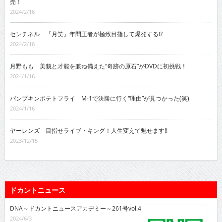
売！
2024/2/16
センチネル 『月笑』年間王者が極致目指して爆発する!?
2024/2/16
月野もも 美貌と才能を兼ね備えた“奇跡の原石”がDVDに初挑戦！
2024/1/16
パンプキンポテトフライ M-1で決勝に行く“理由”が見つかった(笑)
2024/1/16
ヤーレンズ 目指せライブ・キング！人生変えて魅せます!!
2023/12/15
ドカントニュース
DNA～ドカントニュースアカデミー～261号vol.4
2024/6/3