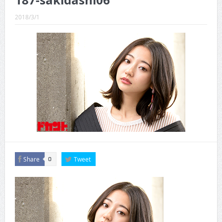
187-sakidashi06
CINEMA×STYLE 289号
2018/3/1
CINEMA×STYLE 288号
CINEMA×STYLE 287号
CINEMA×STYLE 286号
CINEMA×STYLE 285号
CINEMA×STYLE 294号
Share
Tweet
0