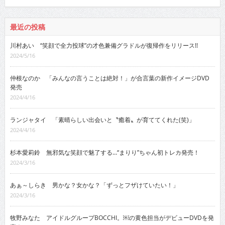
最近の投稿
川村あい “笑顔で全力投球”の才色兼備グラドルが復帰作をリリース!!
2024/5/16
仲根なのか 「みんなの言うことは絶対！」が合言葉の新作イメージDVD
発売
2024/4/16
ランジャタイ 「素晴らしい出会いと〝癒着〟が育ててくれた(笑)」
2024/4/16
杉本愛莉鈴 無邪気な笑顔で魅了する…“まりり”ちゃん初トレカ発売！
2024/3/16
あぁ～しらき 男かな？女かな？「ずっとフザけていたい！」
2024/3/16
牧野みなた アイドルグループBOCCHI。￼の黄色担当がデビューDVDを発