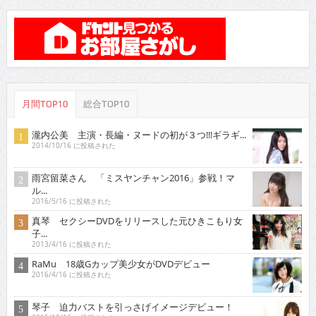
月間TOP10
総合TOP10
瀧内公美 主演・長編・ヌードの初が３つ!!!ギラギ...
2014/10/16 に投稿された
雨宮留菜さん 「ミスヤンチャン2016」参戦！マ
ル...
2016/5/16 に投稿された
真琴 セクシーDVDをリリースした元ひきこもり女
子...
2013/4/16 に投稿された
RaMu 18歳Gカップ美少女がDVDデビュー
2016/4/16 に投稿された
琴子 迫力バストを引っさげイメージデビュー！