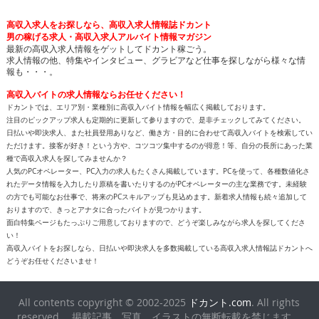
高収入求人をお探しなら、高収入求人情報誌ドカント
男の稼げる求人・高収入求人アルバイト情報マガジン
最新の高収入求人情報をゲットしてドカント稼ごう。
求人情報の他、特集やインタビュー、グラビアなど仕事を探しながら様々な情
報も・・・。
高収入バイトの求人情報ならお任せください！
ドカントでは、エリア別・業種別に高収入バイト情報を幅広く掲載しております。
注目のピックアップ求人も定期的に更新して参りますので、是非チェックしてみてください。
日払いや即決求人、また社員登用ありなど、働き方・目的に合わせて高収入バイトを検索してい
ただけます。接客が好き！という方や、コツコツ集中するのが得意！等、自分の長所にあった業
種で高収入求人を探してみませんか？
人気のPCオペレーター、PC入力の求人もたくさん掲載しています。PCを使って、各種数値化さ
れたデータ情報を入力したり原稿を書いたりするのがPCオペレーターの主な業務です。未経験
の方でも可能なお仕事で、将来のPCスキルアップも見込めます。新着求人情報も続々追加して
おりますので、きっとアナタに合ったバイトが見つかります。
面白特集ページもたっぷりご用意しておりますので、どうぞ楽しみながら求人を探してくださ
い！
高収入バイトをお探しなら、日払いや即決求人を多数掲載している高収入求人情報誌ドカントへ
どうぞお任せくださいませ！
All contents copyright © 2002-2025
ドカント.com
. All rights
reserved. 掲載記事、写真、イラストの無断転載を禁じます。