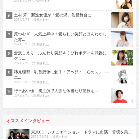
2015/10/16 に投稿された
土村 芳 新進女優が「愛の渦」監督舞台に
2014/7/16 に投稿された
原つむぎ 人気上昇中！愛らしい笑顔とほんわかし
た雰...
2021/3/16 に投稿された
倉沢しえり ふんわり笑顔＆くびれボディを武器に
グラ...
2021/2/16 に投稿された
稀見理都 乳首残像に触手・アヘ顔・「らめぇ」……
エ...
2018/3/16 に投稿された
行平あい佳 初主演で大胆な体当たり艶技を…
2018/9/15 に投稿された
オススメインタビュー
東京03 シチュエーション・ドラマに出演！苦境を乗...
2017/11/16 に投稿された