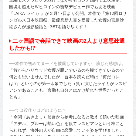
国境を超えたＷヒロインの衝撃デビュー作でもある映画
『LAIKA-ライカ-』が２月17日より公開。本作で「第12回ロサ
ンゼルス日本映画祭」最優秀新人賞を受賞した女優の宮島沙
絵さんが撮影秘話とLGBTを語り尽くす！
二ヶ国語で会話できて映画の2人より意思疎通
したかも!?
──本作で初めてヌードを披露していますが、演じた感想は。
「昔からハリウッド女優が脱いでいるのを観てきているので
何とも思いませんでしたが、台本を読んだ時は『何だコレ
は!?』というのが第一印象でした（笑）演じたライカがレズビ
アンであることも、言動も自分とはかけ離れた世界だったこ
とも」
──では役作りはどのように？
「今関（あきよし）監督から参考になると教えて頂いた映画
『アデル、ブルーは熱い色』を観てレズビアンという枠にと
らわれず、海外の人が自由に恋愛している姿を学びました。