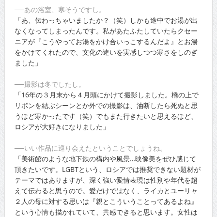
──あの浴室、寒そうですし。
「あ、伝わっちゃいましたか？（笑）しかも途中でお湯が出
なくなってしまったんです。私があたふたしていたらクセー
ニアが『こうやってお湯をかけ合いっこするんだよ』とお湯
をかけてくれたので、文化の違いを実感しつつ寒さをしのぎ
ました」
──撮影は冬でしたし。
「16年の３月末から４月頭にかけて撮影しました。橋の上で
リボンを結ぶシーンとか外での撮影は、油断したら死ぬと思
うほど寒かったです（笑）でもまた行きたいと思えるほど、
ロシアが大好きになりました」
──いい作品に巡り会えたということでしょうね。
「美術館のような地下鉄の構内や風景…映像美をぜひ感じて
頂きたいです。LGBTという、ロシアでは推奨できない題材が
テーマではありますが、深く強い愛情表現は性別や年代を超
えて伝わると思うので。愛だけではなく、ライカとユーリャ
２人の母に対する思いは『親とこういうことってあるよね』
という心情も描かれていて、共感できると思います。女性は