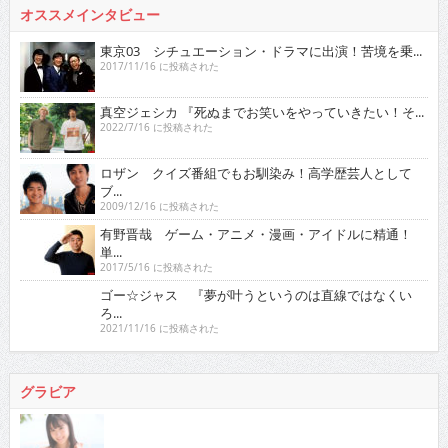
オススメインタビュー
東京03 シチュエーション・ドラマに出演！苦境を乗...
2017/11/16 に投稿された
真空ジェシカ 『死ぬまでお笑いをやっていきたい！そ...
2022/7/16 に投稿された
ロザン クイズ番組でもお馴染み！高学歴芸人として
ブ...
2009/12/16 に投稿された
有野晋哉 ゲーム・アニメ・漫画・アイドルに精通！
単...
2017/5/16 に投稿された
ゴー☆ジャス 『夢が叶うというのは直線ではなくい
ろ...
2021/11/16 に投稿された
グラビア