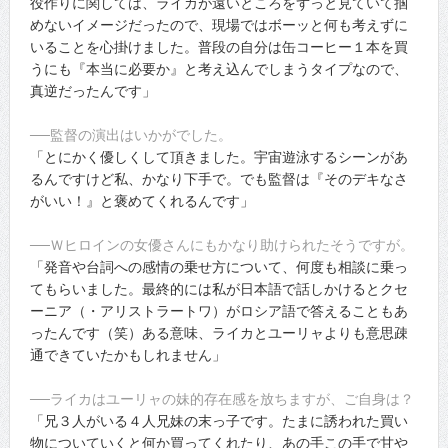
役作りに関しては、ライカが遠いところをずっと見ていて掴
めないイメージだったので、現場ではボーッと何も考えずに
いることを心掛けました。普段の自分は缶コーヒー１本を買
うにも『本当に必要か』と考え込んでしまうタイプなので、
真逆だったんです」
──監督の演出はいかがでした。
「とにかく優しくして頂きました。宇宙遊泳するシーンがあ
るんですけど私、かなり下手で。でも監督は『そのデキなさ
がいい！』と褒めてくれるんです」
──Ｗヒロインの女優さんにもかなり助けられたそうですが。
「発音や台詞への感情の乗せ方について、何度も相談に乗っ
てもらいました。最終的には私が日本語で話しかけるとクセ
ーニア（・アリストラートワ）がロシア語で答えることもあ
ったんです（笑）ある意味、ライカとユーリャよりも意思疎
通できていたかもしれません」
──ライカはユーリャの妹的存在感を放ちますが、ご自身は？
「兄３人がいる４人兄妹の末っ子です。たまに誘われた買い
物についていくと何か買ってくれたり、あの手この手で甘や