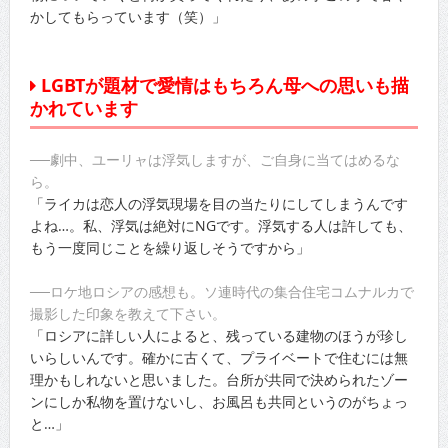
かしてもらっています（笑）」
LGBTが題材で愛情はもちろん母への思いも描
かれています
──劇中、ユーリャは浮気しますが、ご自身に当てはめるな
ら。
「ライカは恋人の浮気現場を目の当たりにしてしまうんです
よね…。私、浮気は絶対にNGです。浮気する人は許しても、
もう一度同じことを繰り返しそうですから」
──ロケ地ロシアの感想も。ソ連時代の集合住宅コムナルカで
撮影した印象を教えて下さい。
「ロシアに詳しい人によると、残っている建物のほうが珍し
いらしいんです。確かに古くて、プライベートで住むには無
理かもしれないと思いました。台所が共同で決められたゾー
ンにしか私物を置けないし、お風呂も共同というのがちょっ
と…」