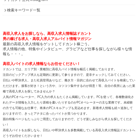
検索キーワード一覧
高収入求人をお探しなら、高収入求人情報誌ドカント
男の稼げる求人・高収入求人アルバイト情報マガジン
最新の高収入求人情報をゲットしてドカント稼ごう。
求人情報の他、特集やインタビュー、グラビアなど仕事を探しながら様々な情
報も・・・。
高収入バイトの求人情報ならお任せください！
ドカントでは、エリア別・業種別に高収入バイト情報を幅広く掲載しております。
注目のピックアップ求人も定期的に更新して参りますので、是非チェックしてみてください。
日払いや即決求人、また社員登用ありなど、働き方・目的に合わせて高収入バイトを検索してい
ただけます。接客が好き！という方や、コツコツ集中するのが得意！等、自分の長所にあった業
種で高収入求人を探してみませんか？
人気のPCオペレーター、PC入力の求人もたくさん掲載しています。PCを使って、各種数値化さ
れたデータ情報を入力したり原稿を書いたりするのがPCオペレーターの主な業務です。未経験
の方でも可能なお仕事で、将来のPCスキルアップも見込めます。新着求人情報も続々追加して
おりますので、きっとアナタに合ったバイトが見つかります。
面白特集ページもたっぷりご用意しておりますので、どうぞ楽しみながら求人を探してくださ
い！
高収入バイトをお探しなら、日払いや即決求人を多数掲載している高収入求人情報誌ドカントへ
どうぞお任せくださいませ！