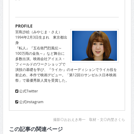
PROFILE
宮島沙絵（みやじま・さえ）
1994年2月3日生まれ 東京都出
身
『転人』『五右衛門烈風伝～
100万両の金魚～』など舞台に
多数出演。映画会社アイエス・
フィールドのワークショップで
演技の基礎を学び、『ライカ-』のオーディションでライカ役を
射止め、本作で映画デビュー。「第12回ロサンゼルス日本映画
祭」で最優秀新人賞を受賞した。
公式Twitter
公式Instagram
撮影◎おおえき寿一 取材・文◎内埜さくら
この記事の関連ページ