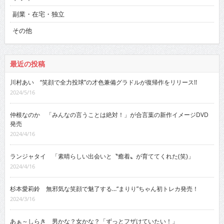
副業・在宅・独立
その他
最近の投稿
川村あい “笑顔で全力投球”の才色兼備グラドルが復帰作をリリース!!
2024/5/16
仲根なのか 「みんなの言うことは絶対！」が合言葉の新作イメージDVD
発売
2024/4/16
ランジャタイ 「素晴らしい出会いと〝癒着〟が育ててくれた(笑)」
2024/4/16
杉本愛莉鈴 無邪気な笑顔で魅了する…“まりり”ちゃん初トレカ発売！
2024/3/16
あぁ～しらき 男かな？女かな？「ずっとフザけていたい！」