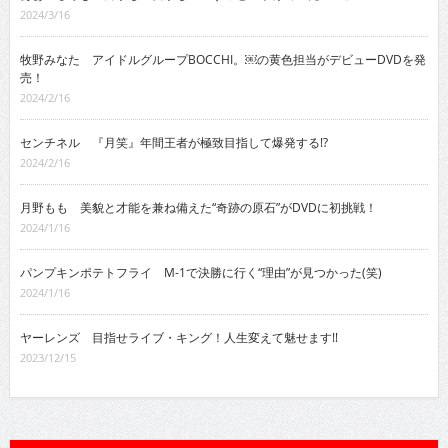
2024/3/16
牧野みなた アイドルグループBOCCHI。￼の黄色担当がデビューDVDを発
売！
2024/2/16
センチネル 『月笑』年間王者が極致目指して爆発する!?
2024/2/16
月野もも 美貌と才能を兼ね備えた“奇跡の原石”がDVDに初挑戦！
2024/1/16
パンプキンポテトフライ M-1で決勝に行く“理由”が見つかった(笑)
2024/1/16
ヤーレンズ 目指せライブ・キング！人生変えて魅せます!!
2023/12/15