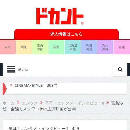
求人情報はこちら
東海
北海道
中国
九州
東京
関東
関西
在宅
中部
東北
四国
沖縄
Menu
CINEMA×STYLE 292号
CINEMA×STYLE 291号
ホーム
エンタメ
早耳！エンタメ・インタビュー!!
宮島沙
絵 全編モスクワロケの主演映画が公開
CINEMA×STYLE 290号
CINEMA×STYLE 289号
早耳！エンタメ・インタビュー!! 459