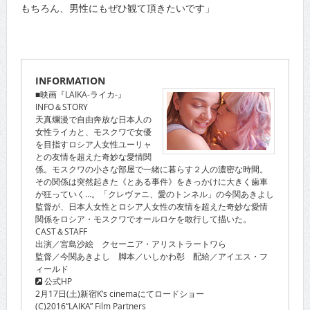
もちろん、男性にもぜひ観て頂きたいです」
INFORMATION
■映画『LAIKA-ライカ-』
INFO＆STORY
天真爛漫で自由奔放な日本人の
女性ライカと、モスクワで女優
を目指すロシア人女性ユーリャ
との友情を超えた奇妙な愛情関
係。モスクワの小さな部屋で一緒に暮らす２人の濃密な時間。
その関係は突然起きた《とある事件》をきっかけに大きく歯車
が狂っていく…。「クレヴァニ、愛のトンネル」の今関あきよし
監督が、日本人女性とロシア人女性の友情を超えた奇妙な愛情
関係をロシア・モスクワでオールロケを敢行して描いた。
CAST＆STAFF
出演／宮島沙絵 クセーニア・アリストラートワら
監督／今関あきよし 脚本／いしかわ彰 配給／アイエス・フ
ィールド
公式HP
2月17日(土)新宿K’s cinemaにてロードショー
(C)2016“LAIKA” Film Partners