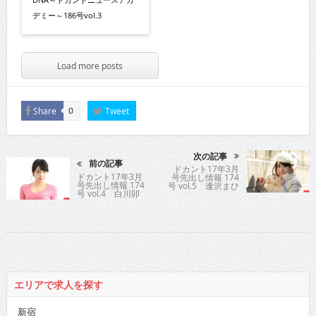
デミー～186号vol.3
Load more posts
Share
Tweet
0
次の記事
前の記事
ドカント17年3月
ドカント17年3月
号先出し情報 174
号先出し情報 174
号 vol.5 逢沢まひ
号 vol.4 白川卯
る
奈
エリアで求人を探す
新宿