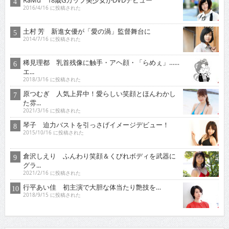
RaMu 18歳Gカップ美少女がDVDデビュー
2016/4/16 に投稿された
土村 芳 新進女優が「愛の渦」監督舞台に
2014/7/16 に投稿された
稀見理都 乳首残像に触手・アヘ顔・「らめぇ」……
エ...
2018/3/16 に投稿された
原つむぎ 人気上昇中！愛らしい笑顔とほんわかし
た雰...
2021/3/16 に投稿された
琴子 迫力バストを引っさげイメージデビュー！
2015/10/16 に投稿された
倉沢しえり ふんわり笑顔＆くびれボディを武器に
グラ...
2021/2/16 に投稿された
行平あい佳 初主演で大胆な体当たり艶技を…
2018/9/15 に投稿された