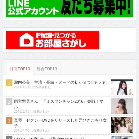
月間TOP10
総合TOP10
瀧内公美 主演・長編・ヌードの初が３つ!!!ギラギ...
2014/10/16 に投稿された
雨宮留菜さん 「ミスヤンチャン2016」参戦！マ
ル...
2016/5/16 に投稿された
真琴 セクシーDVDをリリースした元ひきこもり女
子...
2013/4/16 に投稿された