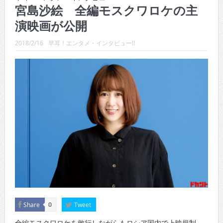
CINEMA×STYLE 288号
宮島沙絵 全編モスクワロケの主
演映画が公開
CINEMA×STYLE 287号
CINEMA×STYLE 286号
2018/2/16
早耳！エンタメ・インタビュー!!
CINEMA×STYLE 285号
CINEMA×STYLE 294号
CINEMA×STYLE 293号
Share
Tweet
0
全編モスクワロケを敢行しながらもロシア国内で上映規制。