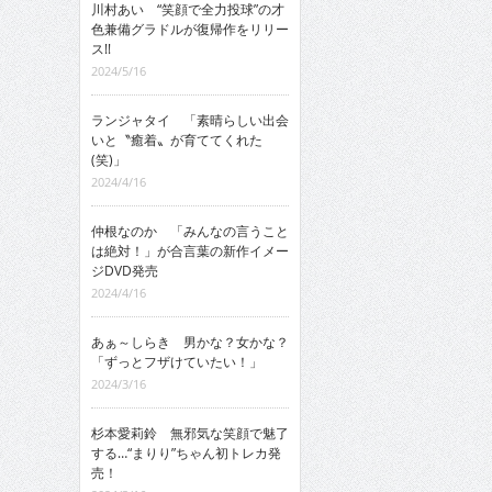
川村あい “笑顔で全力投球”の才
色兼備グラドルが復帰作をリリー
ス!!
2024/5/16
ランジャタイ 「素晴らしい出会
いと〝癒着〟が育ててくれた
(笑)」
2024/4/16
仲根なのか 「みんなの言うこと
は絶対！」が合言葉の新作イメー
ジDVD発売
2024/4/16
あぁ～しらき 男かな？女かな？
「ずっとフザけていたい！」
2024/3/16
杉本愛莉鈴 無邪気な笑顔で魅了
する…“まりり”ちゃん初トレカ発
売！