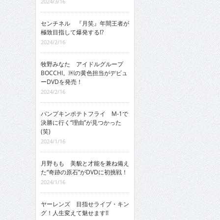
2024/3/16
センチネル 『月笑』年間王者が
極致目指して爆発する!?
2024/2/16
牧野みなた アイドルグループ
BOCCHI。￼の黄色担当がデビュ
ーDVDを発売！
2024/2/16
パンプキンポテトフライ M-1で
決勝に行く“理由”が見つかった
(笑)
2024/1/16
月野もも 美貌と才能を兼ね備え
た“奇跡の原石”がDVDに初挑戦！
2024/1/16
ヤーレンズ 目指せライブ・キン
グ！人生変えて魅せます!!