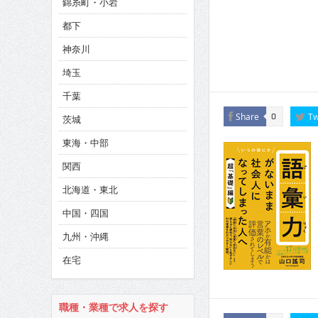
錦糸町・小岩
CINEMA×STYLE 285号
都下
CINEMA×STYLE 294号
神奈川
埼玉
千葉
Share
Tw
0
茨城
東海・中部
関西
北海道・東北
中国・四国
九州・沖縄
在宅
職種・業種で求人を探す