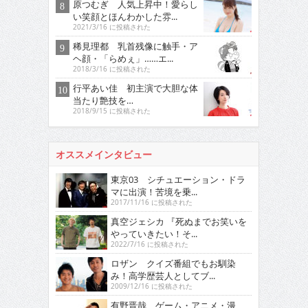
原つむぎ 人気上昇中！愛らし
い笑顔とほんわかした雰...
2021/3/16 に投稿された
稀見理都 乳首残像に触手・ア
ヘ顔・「らめぇ」……エ...
2018/3/16 に投稿された
行平あい佳 初主演で大胆な体
当たり艶技を…
2018/9/15 に投稿された
オススメインタビュー
東京03 シチュエーション・ドラ
マに出演！苦境を乗...
2017/11/16 に投稿された
真空ジェシカ 『死ぬまでお笑いを
やっていきたい！そ...
2022/7/16 に投稿された
ロザン クイズ番組でもお馴染
み！高学歴芸人としてブ...
2009/12/16 に投稿された
有野晋哉 ゲーム・アニメ・漫