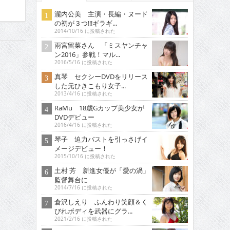
瀧内公美 主演・長編・ヌード
の初が３つ!!!ギラギ...
2014/10/16 に投稿された
雨宮留菜さん 「ミスヤンチャ
ン2016」参戦！マル...
2016/5/16 に投稿された
真琴 セクシーDVDをリリース
した元ひきこもり女子...
2013/4/16 に投稿された
RaMu 18歳Gカップ美少女が
DVDデビュー
2016/4/16 に投稿された
琴子 迫力バストを引っさげイ
メージデビュー！
2015/10/16 に投稿された
土村 芳 新進女優が「愛の渦」
監督舞台に
2014/7/16 に投稿された
倉沢しえり ふんわり笑顔＆く
びれボディを武器にグラ...
2021/2/16 に投稿された