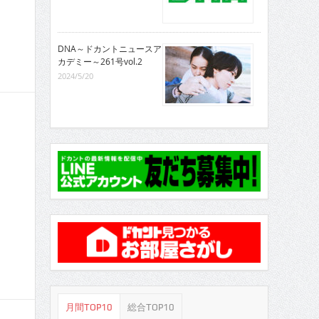
DNA～ドカントニュースア
カデミー～261号vol.2
2024/5/20
月間TOP10
総合TOP10