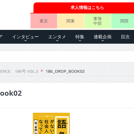
求人情報はこちら
東海
東京
関東
関西
中部
ア
インタビュー
エンタメ
特集
連載企画
目次
IENCE 186号 VOL.2
186_DROP_BOOK02
book02