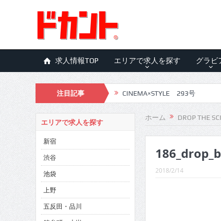
求人情報TOP
エリアで求人を探す
グラビ
CINEMA×STYLE 293号
注目記事
CINEMA×STYLE 292号
CINEMA×STYLE 291号
ホーム
DROP THE SC
エリアで求人を探す
CINEMA×STYLE 290号
新宿
186_drop_
CINEMA×STYLE 289号
渋谷
CINEMA×STYLE 288号
2018/2/14
池袋
CINEMA×STYLE 287号
上野
五反田・品川
CINEMA×STYLE 286号