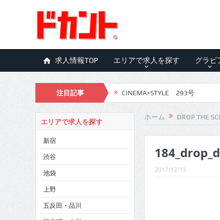
求人情報TOP
エリアで求人を探す
グラビ
CINEMA×STYLE 293号
注目記事
CINEMA×STYLE 292号
CINEMA×STYLE 291号
ホーム
DROP THE SC
エリアで求人を探す
CINEMA×STYLE 290号
新宿
184_drop_
CINEMA×STYLE 289号
渋谷
2017/12/13
CINEMA×STYLE 288号
池袋
上野
CINEMA×STYLE 287号
五反田・品川
CINEMA×STYLE 286号