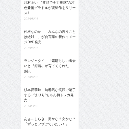
川村あい “笑顔で全力投球”の才
色兼備グラドルが復帰作をリリー
ス!!
2024/5/16
仲根なのか 「みんなの言うこと
は絶対！」が合言葉の新作イメー
ジDVD発売
2024/4/16
ランジャタイ 「素晴らしい出会
いと〝癒着〟が育ててくれた
(笑)」
2024/4/16
杉本愛莉鈴 無邪気な笑顔で魅了
する…“まりり”ちゃん初トレカ発
売！
2024/3/16
あぁ～しらき 男かな？女かな？
「ずっとフザけていたい！」