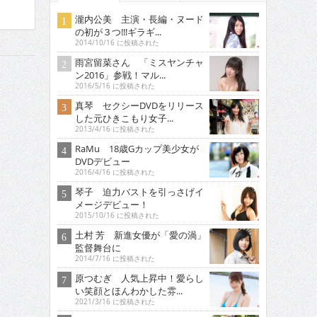
瀧内公美 主演・長編・ヌード
の初が３つ!!!ギラギ...
2014/10/16 に投稿された
雨宮留菜さん 「ミスヤンチャ
ン2016」参戦！マル...
2016/5/16 に投稿された
真琴 セクシーDVDをリリース
した元ひきこもり女子...
2013/4/16 に投稿された
RaMu 18歳Gカップ美少女が
DVDデビュー
2016/4/16 に投稿された
琴子 迫力バストを引っさげイ
メージデビュー！
2015/10/16 に投稿された
土村 芳 新進女優が「愛の渦」
監督舞台に
2014/7/16 に投稿された
原つむぎ 人気上昇中！愛らし
い笑顔とほんわかした雰...
2021/3/16 に投稿された