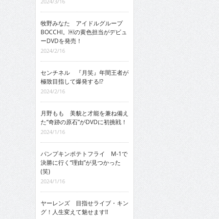
2024/3/16
牧野みなた アイドルグループ
BOCCHI。￼の黄色担当がデビュ
ーDVDを発売！
2024/2/16
センチネル 『月笑』年間王者が
極致目指して爆発する!?
2024/2/16
月野もも 美貌と才能を兼ね備え
た“奇跡の原石”がDVDに初挑戦！
2024/1/16
パンプキンポテトフライ M-1で
決勝に行く“理由”が見つかった
(笑)
2024/1/16
ヤーレンズ 目指せライブ・キン
グ！人生変えて魅せます!!