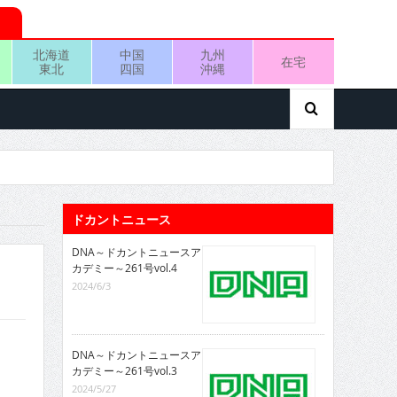
北海道
中国
九州
在宅
東北
四国
沖縄
ドカントニュース
DNA～ドカントニュースア
カデミー～261号vol.4
2024/6/3
DNA～ドカントニュースア
カデミー～261号vol.3
2024/5/27