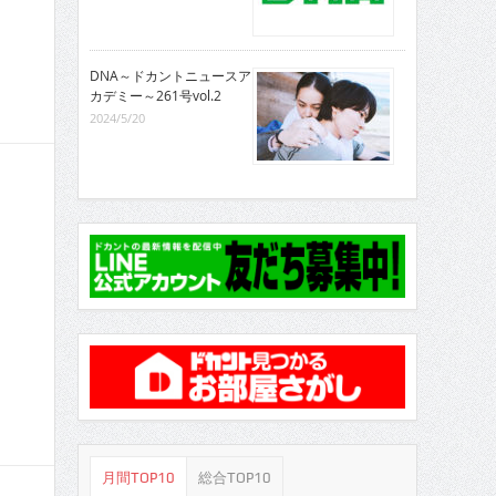
DNA～ドカントニュースア
カデミー～261号vol.2
2024/5/20
月間TOP10
総合TOP10