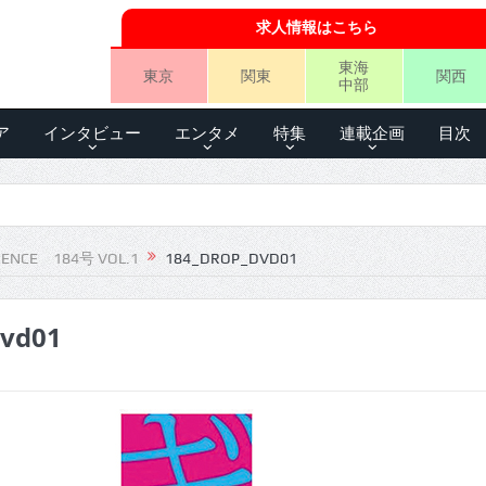
求人情報はこちら
東海
東京
関東
関西
中部
ア
インタビュー
エンタメ
特集
連載企画
目次
IENCE 184号 VOL.1
184_DROP_DVD01
dvd01