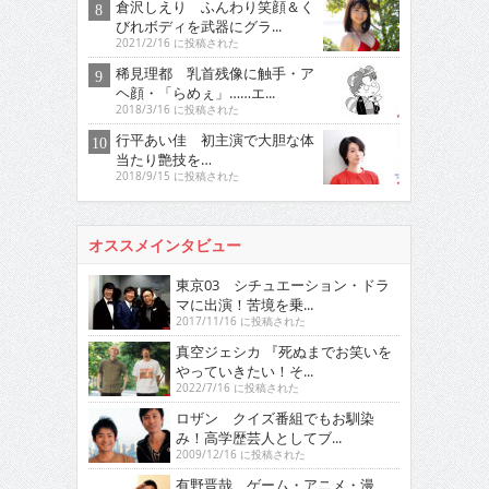
倉沢しえり ふんわり笑顔＆く
びれボディを武器にグラ...
2021/2/16 に投稿された
稀見理都 乳首残像に触手・ア
ヘ顔・「らめぇ」……エ...
2018/3/16 に投稿された
行平あい佳 初主演で大胆な体
当たり艶技を…
2018/9/15 に投稿された
オススメインタビュー
東京03 シチュエーション・ドラ
マに出演！苦境を乗...
2017/11/16 に投稿された
真空ジェシカ 『死ぬまでお笑いを
やっていきたい！そ...
2022/7/16 に投稿された
ロザン クイズ番組でもお馴染
み！高学歴芸人としてブ...
2009/12/16 に投稿された
有野晋哉 ゲーム・アニメ・漫