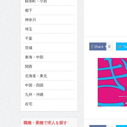
錦糸町・小岩
CINEMA×STYLE 285号
都下
CINEMA×STYLE 294号
神奈川
埼玉
千葉
Share
Tw
0
茨城
東海・中部
関西
北海道・東北
中国・四国
九州・沖縄
在宅
職種・業種で求人を探す