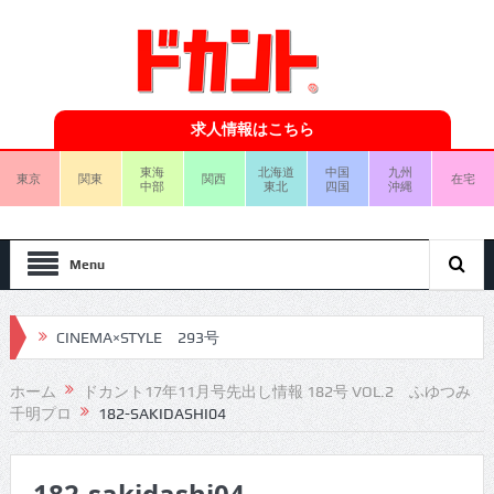
求人情報はこちら
東海
北海道
中国
九州
東京
関東
関西
在宅
中部
東北
四国
沖縄
Menu
CINEMA×STYLE 293号
CINEMA×STYLE 292号
ホーム
ドカント17年11月号先出し情報 182号 VOL.2 ふゆつみ
千明プロ
182-SAKIDASHI04
CINEMA×STYLE 291号
CINEMA×STYLE 290号