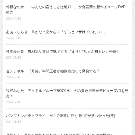
仲根なのか 「みんなの言うことは絶対！」が合言葉の新作イメージDVD
発売
2024/4/16
あぁ～しらき 男かな？女かな？「ずっとフザけていたい！」
2024/3/16
杉本愛莉鈴 無邪気な笑顔で魅了する…“まりり”ちゃん初トレカ発売！
2024/3/16
センチネル 『月笑』年間王者が極致目指して爆発する!?
2024/2/16
牧野みなた アイドルグループBOCCHI。￼の黄色担当がデビューDVDを発
売！
2024/2/16
パンプキンポテトフライ M-1で決勝に行く“理由”が見つかった(笑)
2024/1/16