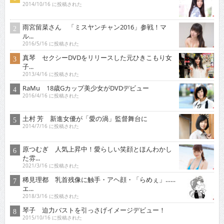
2014/10/16 に投稿された
雨宮留菜さん 「ミスヤンチャン2016」参戦！マ
ル...
2016/5/16 に投稿された
真琴 セクシーDVDをリリースした元ひきこもり女
子...
2013/4/16 に投稿された
RaMu 18歳Gカップ美少女がDVDデビュー
2016/4/16 に投稿された
土村 芳 新進女優が「愛の渦」監督舞台に
2014/7/16 に投稿された
原つむぎ 人気上昇中！愛らしい笑顔とほんわかし
た雰...
2021/3/16 に投稿された
稀見理都 乳首残像に触手・アヘ顔・「らめぇ」……
エ...
2018/3/16 に投稿された
琴子 迫力バストを引っさげイメージデビュー！
2015/10/16 に投稿された