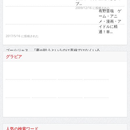
イドルに精
通！単...
2017/5/16 に投稿された
ゴー☆ジャス 『夢が叶うというのは直線ではなくいろ...
2021/11/16 に投稿された
グラビア
人気の検索ワード
徳江かな
RaMu