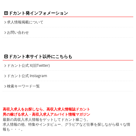
お問い合わせ
ドカント本サイト以外にこちらも
ドカント公式 X(旧Twitter)
ドカント公式 Instagram
検索キーワード一覧
高収入求人をお探しなら、高収入求人情報誌ドカント
男の稼げる求人・高収入求人アルバイト情報マガジン
最新の高収入求人情報をゲットしてドカント稼ごう。
求人情報の他、特集やインタビュー、グラビアなど仕事を探しながら様々な情
報も・・・。
高収入バイトの求人情報ならお任せください！
ドカントでは、エリア別・業種別に高収入バイト情報を幅広く掲載しております。
注目のピックアップ求人も定期的に更新して参りますので、是非チェックしてみてください。
日払いや即決求人、また社員登用ありなど、働き方・目的に合わせて高収入バイトを検索してい