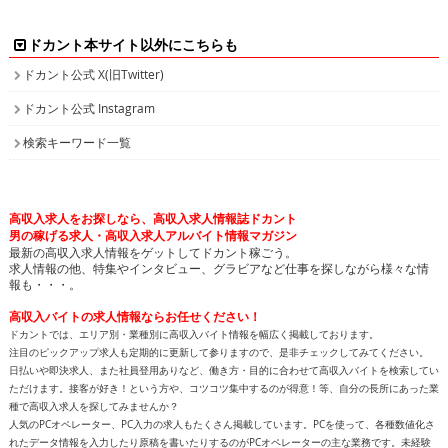
ドカント本サイト以外にこちらも
ドカント公式 X(旧Twitter)
ドカント公式 Instagram
検索キーワード一覧
高収入求人をお探しなら、高収入求人情報誌ドカント
男の稼げる求人・高収入求人アルバイト情報マガジン
最新の高収入求人情報をゲットしてドカント稼ごう。
求人情報の他、特集やインタビュー、グラビアなど仕事を探しながら様々な情
報も・・・。
高収入バイトの求人情報ならお任せください！
ドカントでは、エリア別・業種別に高収入バイト情報を幅広く掲載しております。
注目のピックアップ求人も定期的に更新して参りますので、是非チェックしてみてください。
日払いや即決求人、また社員登用ありなど、働き方・目的に合わせて高収入バイトを検索してい
ただけます。接客が好き！という方や、コツコツ集中するのが得意！等、自分の長所にあった業
種で高収入求人を探してみませんか？
人気のPCオペレーター、PC入力の求人もたくさん掲載しています。PCを使って、各種数値化さ
れたデータ情報を入力したり原稿を書いたりするのがPCオペレーターの主な業務です。未経験