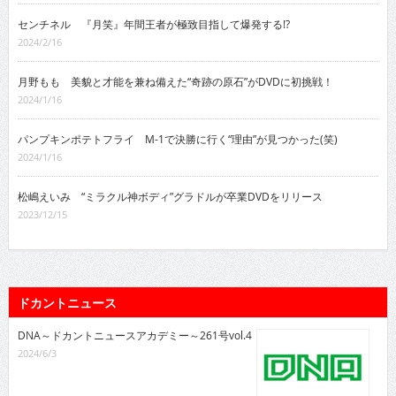
センチネル 『月笑』年間王者が極致目指して爆発する!?
2024/2/16
月野もも 美貌と才能を兼ね備えた“奇跡の原石”がDVDに初挑戦！
2024/1/16
パンプキンポテトフライ M-1で決勝に行く“理由”が見つかった(笑)
2024/1/16
松嶋えいみ “ミラクル神ボディ”グラドルが卒業DVDをリリース
2023/12/15
ドカントニュース
DNA～ドカントニュースアカデミー～261号vol.4
2024/6/3