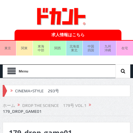
求人情報はこちら
東海
北海道
中国
九州
東京
関東
関西
在宅
中部
東北
四国
沖縄
Menu
CINEMA×STYLE 293号
CINEMA×STYLE 292号
ホーム
DROP THE SCIENCE 179号 VOL.1
179_DROP_GAME01
CINEMA×STYLE 291号
CINEMA×STYLE 290号
179_drop_game01