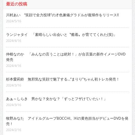
最近の投稿
川村あい “笑顔で全力投球”の才色兼備グラドルが復帰作をリリース!!
2024/5/16
ランジャタイ 「素晴らしい出会いと〝癒着〟が育ててくれた(笑)」
2024/4/16
仲根なのか 「みんなの言うことは絶対！」が合言葉の新作イメージDVD
発売
2024/4/16
杉本愛莉鈴 無邪気な笑顔で魅了する…“まりり”ちゃん初トレカ発売！
2024/3/16
あぁ～しらき 男かな？女かな？「ずっとフザけていたい！」
2024/3/16
牧野みなた アイドルグループBOCCHI。￼の黄色担当がデビューDVDを発
売！
2024/2/16