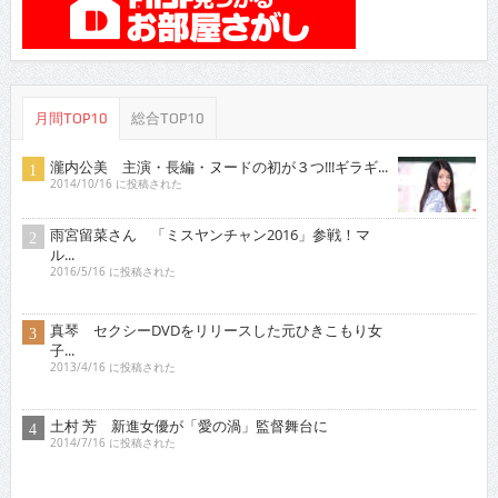
月間TOP10
総合TOP10
瀧内公美 主演・長編・ヌードの初が３つ!!!ギラギ...
2014/10/16 に投稿された
雨宮留菜さん 「ミスヤンチャン2016」参戦！マ
ル...
2016/5/16 に投稿された
真琴 セクシーDVDをリリースした元ひきこもり女
子...
2013/4/16 に投稿された
土村 芳 新進女優が「愛の渦」監督舞台に
2014/7/16 に投稿された