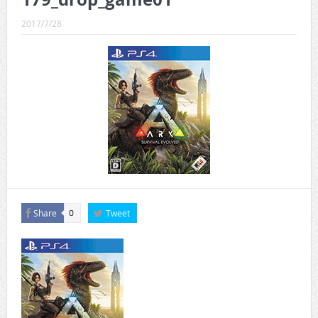
CINEMA×STYLE 289号
2017/7/28
CINEMA×STYLE 288号
CINEMA×STYLE 287号
CINEMA×STYLE 286号
CINEMA×STYLE 285号
CINEMA×STYLE 294号
Share
Tweet
0