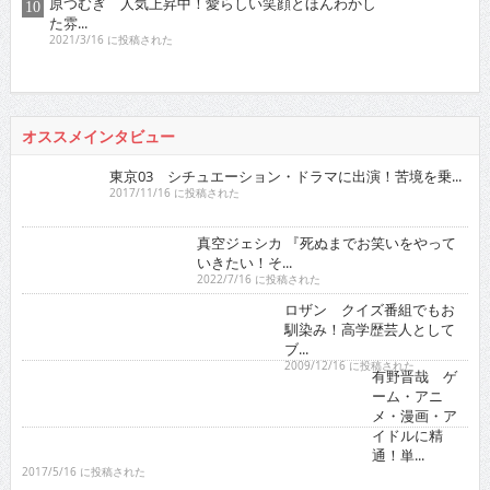
原つむぎ 人気上昇中！愛らしい笑顔とほんわかし
た雰...
2021/3/16 に投稿された
オススメインタビュー
東京03 シチュエーション・ドラマに出演！苦境を乗...
2017/11/16 に投稿された
真空ジェシカ 『死ぬまでお笑いをやって
いきたい！そ...
2022/7/16 に投稿された
ロザン クイズ番組でもお
馴染み！高学歴芸人として
ブ...
2009/12/16 に投稿された
有野晋哉 ゲ
ーム・アニ
メ・漫画・ア
イドルに精
通！単...
2017/5/16 に投稿された