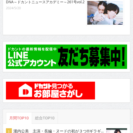
DNA～ドカントニュースアカデミー～261号vol.2
2024/5/20
月間TOP10
総合TOP10
瀧内公美 主演・長編・ヌードの初が３つ!!!ギラギ...