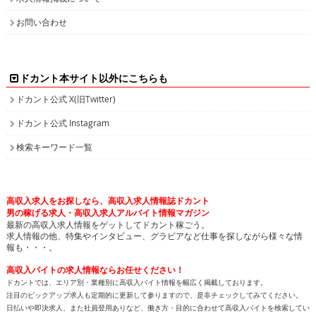
お問い合わせ
ドカント本サイト以外にこちらも
ドカント公式 X(旧Twitter)
ドカント公式 Instagram
検索キーワード一覧
高収入求人をお探しなら、高収入求人情報誌ドカント
男の稼げる求人・高収入求人アルバイト情報マガジン
最新の高収入求人情報をゲットしてドカント稼ごう。
求人情報の他、特集やインタビュー、グラビアなど仕事を探しながら様々な情
報も・・・。
高収入バイトの求人情報ならお任せください！
ドカントでは、エリア別・業種別に高収入バイト情報を幅広く掲載しております。
注目のピックアップ求人も定期的に更新して参りますので、是非チェックしてみてください。
日払いや即決求人、また社員登用ありなど、働き方・目的に合わせて高収入バイトを検索してい