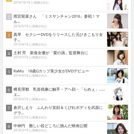
2014/10/16 に投稿された
雨宮留菜さん 「ミスヤンチャン2016」参戦！マ
ル...
2016/5/16 に投稿された
真琴 セクシーDVDをリリースした元ひきこもり女
子...
2013/4/16 に投稿された
土村 芳 新進女優が「愛の渦」監督舞台に
2014/7/16 に投稿された
RaMu 18歳Gカップ美少女がDVDデビュー
2016/4/16 に投稿された
稀見理都 乳首残像に触手・アヘ顔・「らめぇ」……
エ...
2018/3/16 に投稿された
倉沢しえり ふんわり笑顔＆くびれボディを武器に
グラ...
2021/2/16 に投稿された
中神円 難しい役どころに挑んだ映画公開
2019/2/16 に投稿された