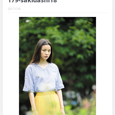
179-sakidashi18
CINEMA×STYLE 289号
2017/7/6
CINEMA×STYLE 288号
CINEMA×STYLE 287号
CINEMA×STYLE 286号
CINEMA×STYLE 285号
CINEMA×STYLE 294号