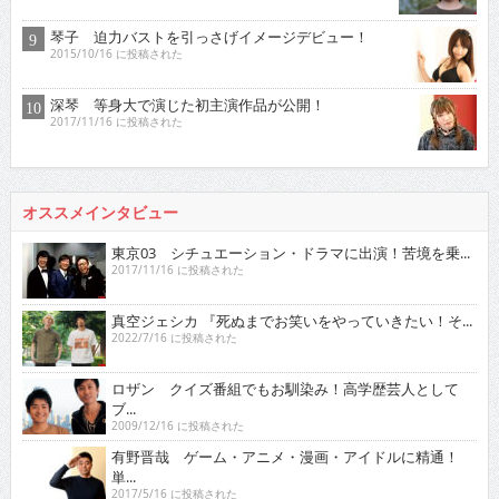
琴子 迫力バストを引っさげイメージデビュー！
2015/10/16 に投稿された
深琴 等身大で演じた初主演作品が公開！
2017/11/16 に投稿された
オススメインタビュー
東京03 シチュエーション・ドラマに出演！苦境を乗...
2017/11/16 に投稿された
真空ジェシカ 『死ぬまでお笑いをやっていきたい！そ...
2022/7/16 に投稿された
ロザン クイズ番組でもお馴染み！高学歴芸人として
ブ...
2009/12/16 に投稿された
有野晋哉 ゲーム・アニメ・漫画・アイドルに精通！
単...
2017/5/16 に投稿された