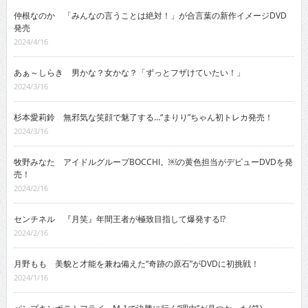
仲根なのか 「みんなの言うことは絶対！」が合言葉の新作イメージDVD
発売
2024/4/16
あぁ～しらき 男かな？女かな？「ずっとフザけていたい！」
2024/3/16
杉本愛莉鈴 無邪気な笑顔で魅了する…“まりり”ちゃん初トレカ発売！
2024/3/16
牧野みなた アイドルグループBOCCHI。￼の黄色担当がデビューDVDを発
売！
2024/2/16
センチネル 『月笑』年間王者が極致目指して爆発する!?
2024/2/16
月野もも 美貌と才能を兼ね備えた“奇跡の原石”がDVDに初挑戦！
2024/1/16