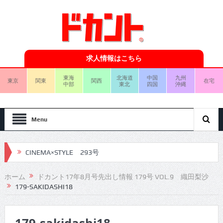
求人情報はこちら
東海
北海道
中国
九州
東京
関東
関西
在宅
中部
東北
四国
沖縄
Menu
CINEMA×STYLE 293号
CINEMA×STYLE 292号
ホーム
ドカント17年8月号先出し情報 179号 VOL.9 織田梨沙
179-SAKIDASHI18
CINEMA×STYLE 291号
CINEMA×STYLE 290号