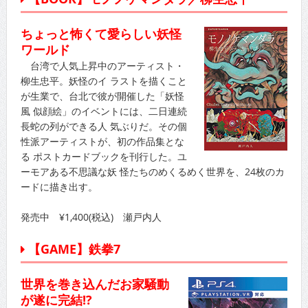
ちょっと怖くて愛らしい妖怪
ワールド
台湾で人気上昇中のアーティスト・
柳生忠平。妖怪のイ ラストを描くこと
が生業で、台北で彼が開催した「妖怪
風 似顔絵」のイベントには、二日連続
長蛇の列ができる人 気ぶりだ。その個
性派アーティストが、初の作品集とな
る ポストカードブックを刊行した。ユ
ーモアある不思議な妖 怪たちのめくるめく世界を、24枚のカ
ードに描き出す。
発売中 ¥1,400(税込) 瀬戸内人
【GAME】鉄拳7
世界を巻き込んだお家騒動
が遂に完結!?