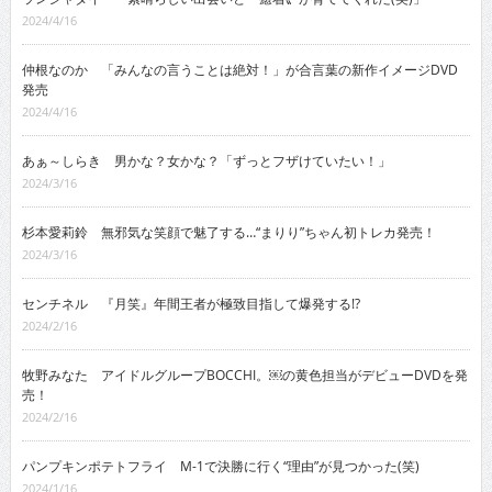
2024/4/16
仲根なのか 「みんなの言うことは絶対！」が合言葉の新作イメージDVD
発売
2024/4/16
あぁ～しらき 男かな？女かな？「ずっとフザけていたい！」
2024/3/16
杉本愛莉鈴 無邪気な笑顔で魅了する…“まりり”ちゃん初トレカ発売！
2024/3/16
センチネル 『月笑』年間王者が極致目指して爆発する!?
2024/2/16
牧野みなた アイドルグループBOCCHI。￼の黄色担当がデビューDVDを発
売！
2024/2/16
パンプキンポテトフライ M-1で決勝に行く“理由”が見つかった(笑)
2024/1/16