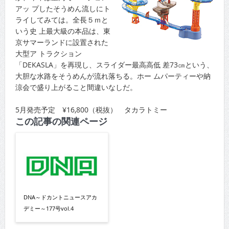
アッ プしたそうめん流しにト
ライしてみては。全長５ｍと
いう史 上最大級の本品は、東
京サマーランドに設置された
大型ア トラクション
「DEKASLA」を再現し、スライダー最高高低 差73㎝という、
大胆な水路をそうめんが流れ落ちる。ホー ムパーティーや納
涼会で盛り上がること間違いなしだ。
5月発売予定 ¥16,800（税抜） タカラトミー
この記事の関連ページ
DNA～ドカントニュースアカ
デミー～177号vol.4