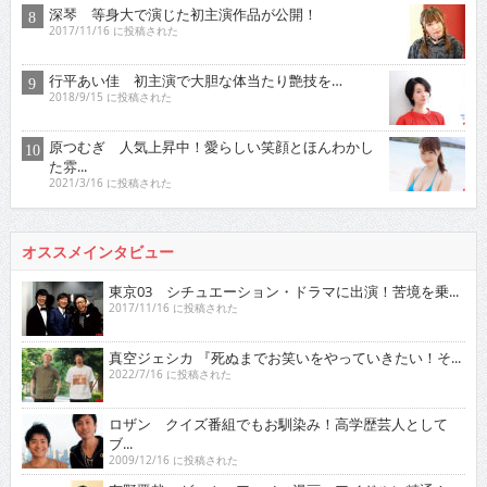
深琴 等身大で演じた初主演作品が公開！
2017/11/16 に投稿された
行平あい佳 初主演で大胆な体当たり艶技を…
2018/9/15 に投稿された
原つむぎ 人気上昇中！愛らしい笑顔とほんわかし
た雰...
2021/3/16 に投稿された
オススメインタビュー
東京03 シチュエーション・ドラマに出演！苦境を乗...
2017/11/16 に投稿された
真空ジェシカ 『死ぬまでお笑いをやっていきたい！そ...
2022/7/16 に投稿された
ロザン クイズ番組でもお馴染み！高学歴芸人として
ブ...
2009/12/16 に投稿された