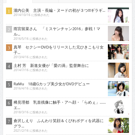
瀧内公美 主演・長編・ヌードの初が３つ!!!ギラギ...
2014/10/16 に投稿された
雨宮留菜さん 「ミスヤンチャン2016」参戦！マ
ル...
2016/5/16 に投稿された
真琴 セクシーDVDをリリースした元ひきこもり女
子...
2013/4/16 に投稿された
土村 芳 新進女優が「愛の渦」監督舞台に
2014/7/16 に投稿された
RaMu 18歳Gカップ美少女がDVDデビュー
2016/4/16 に投稿された
稀見理都 乳首残像に触手・アヘ顔・「らめぇ」……
エ...
2018/3/16 に投稿された
倉沢しえり ふんわり笑顔＆くびれボディを武器に
グラ...
2021/2/16 に投稿された