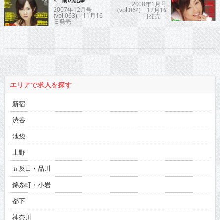
前の記事
2008年1月号
2007年12月号
(vol.064) 12月16
(vol.063) 11月16
日発売
日発売
エリアで求人を探す
新宿
渋谷
池袋
上野
五反田・品川
錦糸町・小岩
都下
神奈川