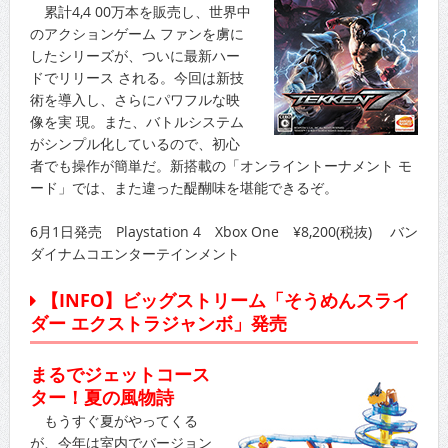
累計4,4 00万本を販売し、世界中
のアクションゲーム ファンを虜に
したシリーズが、ついに最新ハー
ドでリリース される。今回は新技
術を導入し、さらにパワフルな映
像を実 現。また、バトルシステム
がシンプル化しているので、初心
者でも操作が簡単だ。新搭載の「オンライントーナメント モ
ード」では、また違った醍醐味を堪能できるぞ。
6月1日発売 Playstation 4 Xbox One ¥8,200(税抜) バン
ダイナムコエンターテインメント
【INFO】ビッグストリーム「そうめんスライ
ダー エクストラジャンボ」発売
まるでジェットコース
ター！夏の風物詩
もうすぐ夏がやってくる
が、今年は室内でバージョン