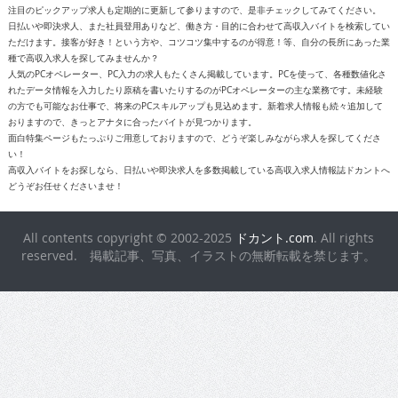
注目のピックアップ求人も定期的に更新して参りますので、是非チェックしてみてください。
日払いや即決求人、また社員登用ありなど、働き方・目的に合わせて高収入バイトを検索してい
ただけます。接客が好き！という方や、コツコツ集中するのが得意！等、自分の長所にあった業
種で高収入求人を探してみませんか？
人気のPCオペレーター、PC入力の求人もたくさん掲載しています。PCを使って、各種数値化さ
れたデータ情報を入力したり原稿を書いたりするのがPCオペレーターの主な業務です。未経験
の方でも可能なお仕事で、将来のPCスキルアップも見込めます。新着求人情報も続々追加して
おりますので、きっとアナタに合ったバイトが見つかります。
面白特集ページもたっぷりご用意しておりますので、どうぞ楽しみながら求人を探してくださ
い！
高収入バイトをお探しなら、日払いや即決求人を多数掲載している高収入求人情報誌ドカントへ
どうぞお任せくださいませ！
All contents copyright © 2002-2025
ドカント.com
. All rights
reserved. 掲載記事、写真、イラストの無断転載を禁じます。