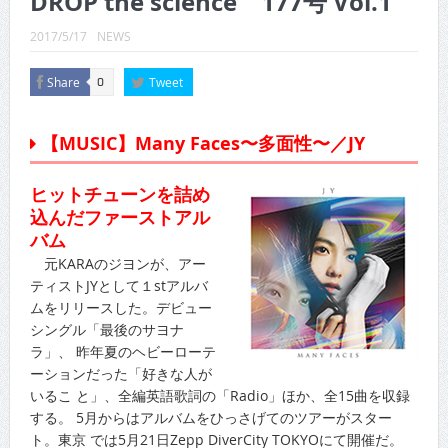
DROP the science 177号 Vol.1
CINEMA×STYLE 289号
2017/5/17
NEWS
CINEMA×STYLE 288号
Share
Tweet
0
CINEMA×STYLE 287号
CINEMA×STYLE 286号
【MUSIC】Many Faces〜多面性〜／JY
CINEMA×STYLE 285号
ヒットチューンを詰め
CINEMA×STYLE 294号
込んだファーストアル
バム
元KARAのジヨンが、アー
ティストJYとして１stアルバ
ムをリリースした。デビュー
シングル「最後のサヨナ
ラ」、 昨年夏のヘビーローテ
ーションだった「好きな人が
いるこ と」、全編英語歌詞の「Radio」ほか、全15曲を収録
する。 5月からはアルバムをひっさげてのツアーがスター
ト。東京 では5月21日Zepp DiverCity TOKYOにて開催だ。