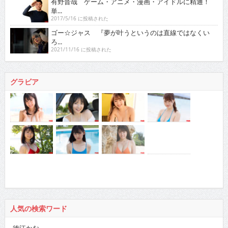
有野晋哉 ゲーム・アニメ・漫画・アイドルに精通！
単...
2017/5/16 に投稿された
ゴー☆ジャス 『夢が叶うというのは直線ではなくい
ろ...
2021/11/16 に投稿された
グラビア
人気の検索ワード
徳江かな