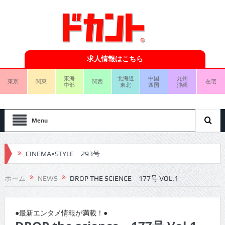
求人情報はこちら
東海
北海道
中国
九州
東京
関東
関西
在宅
中部
東北
四国
沖縄
Menu
CINEMA×STYLE 293号
CINEMA×STYLE 292号
ホーム
NEWS
DROP THE SCIENCE 177号 VOL.1
CINEMA×STYLE 291号
CINEMA×STYLE 290号
●最新エンタメ情報が満載！●