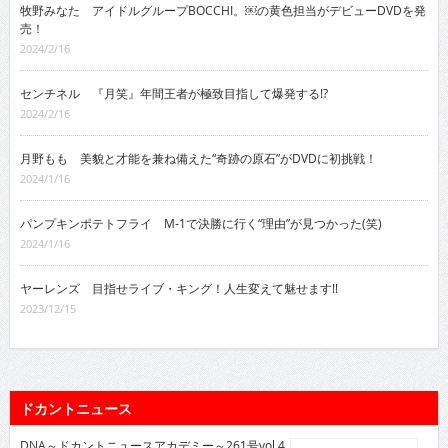
牧野みなた アイドルグループBOCCHI。￼の黄色担当がデビューDVDを発
売！
2024/2/16
センチネル 『月笑』年間王者が極致目指して爆発する!?
2024/2/16
月野もも 美貌と才能を兼ね備えた“奇跡の原石”がDVDに初挑戦！
2024/1/16
パンプキンポテトフライ M-1で決勝に行く“理由”が見つかった(笑)
2024/1/16
ヤーレンズ 目指せライブ・キング！人生変えて魅せます!!
2023/12/15
ドカントニュース
DNA～ドカントニュースアカデミー～261号vol.4