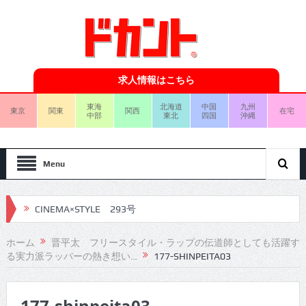
求人情報はこちら
東海
北海道
中国
九州
東京
関東
関西
在宅
中部
東北
四国
沖縄
Menu
CINEMA×STYLE 293号
CINEMA×STYLE 292号
ホーム
晋平太 フリースタイル・ラップの伝道師としても活躍す
る実力派ラッパーの熱き想い…
177-SHINPEITA03
CINEMA×STYLE 291号
CINEMA×STYLE 290号