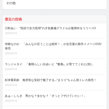
その他
最近の投稿
川村あい “笑顔で全力投球”の才色兼備グラドルが復帰作をリリース!!
2024/5/16
仲根なのか 「みんなの言うことは絶対！」が合言葉の新作イメージDVD
発売
2024/4/16
ランジャタイ 「素晴らしい出会いと〝癒着〟が育ててくれた(笑)」
2024/4/16
杉本愛莉鈴 無邪気な笑顔で魅了する…“まりり”ちゃん初トレカ発売！
2024/3/16
あぁ～しらき 男かな？女かな？「ずっとフザけていたい！」
2024/3/16