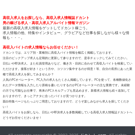
高収入求人をお探しなら、高収入求人情報誌ドカント
男の稼げる求人・高収入求人アルバイト情報マガジン
最新の高収入求人情報をゲットしてドカント稼ごう。
求人情報の他、特集やインタビュー、グラビアなど仕事を探しながら様々な情
報も・・・。
高収入バイトの求人情報ならお任せください！
ドカントでは、エリア別・業種別に高収入バイト情報を幅広く掲載しております。
注目のピックアップ求人も定期的に更新して参りますので、是非チェックしてみてください。
日払いや即決求人、また社員登用ありなど、働き方・目的に合わせて高収入バイトを検索してい
ただけます。接客が好き！という方や、コツコツ集中するのが得意！等、自分の長所にあった業
種で高収入求人を探してみませんか？
人気のPCオペレーター、PC入力の求人もたくさん掲載しています。PCを使って、各種数値化さ
れたデータ情報を入力したり原稿を書いたりするのがPCオペレーターの主な業務です。未経験
の方でも可能なお仕事で、将来のPCスキルアップも見込めます。新着求人情報も続々追加して
おりますので、きっとアナタに合ったバイトが見つかります。
面白特集ページもたっぷりご用意しておりますので、どうぞ楽しみながら求人を探してくださ
い！
高収入バイトをお探しなら、日払いや即決求人を多数掲載している高収入求人情報誌ドカントへ
どうぞお任せくださいませ！