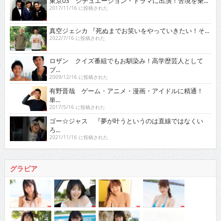
東京03 シチュエーション・ドラマに出演！苦境を乗...
2017/11/16 に投稿された
真空ジェシカ 『死ぬまでお笑いをやっていきたい！そ...
2022/7/16 に投稿された
ロザン クイズ番組でもお馴染み！高学歴芸人として
ブ...
2009/12/16 に投稿された
有野晋哉 ゲーム・アニメ・漫画・アイドルに精通！
単...
2017/5/16 に投稿された
ゴー☆ジャス 『夢が叶うというのは直線ではなくい
ろ...
2021/11/16 に投稿された
グラビア