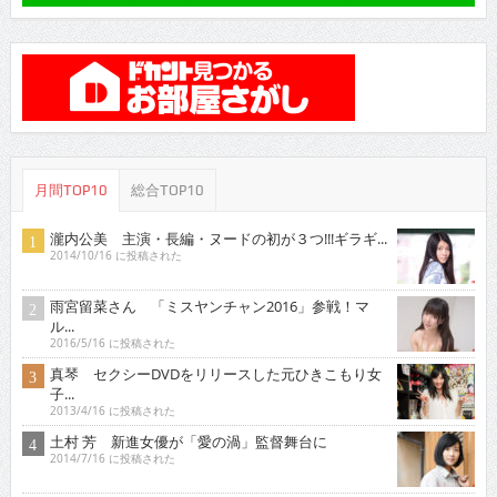
月間TOP10
総合TOP10
瀧内公美 主演・長編・ヌードの初が３つ!!!ギラギ...
2014/10/16 に投稿された
雨宮留菜さん 「ミスヤンチャン2016」参戦！マ
ル...
2016/5/16 に投稿された
真琴 セクシーDVDをリリースした元ひきこもり女
子...
2013/4/16 に投稿された
土村 芳 新進女優が「愛の渦」監督舞台に
2014/7/16 に投稿された