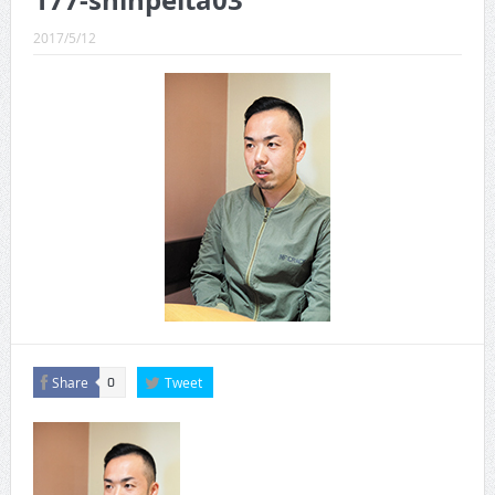
177-shinpeita03
CINEMA×STYLE 289号
2017/5/12
CINEMA×STYLE 288号
CINEMA×STYLE 287号
CINEMA×STYLE 286号
CINEMA×STYLE 285号
CINEMA×STYLE 294号
Share
Tweet
0