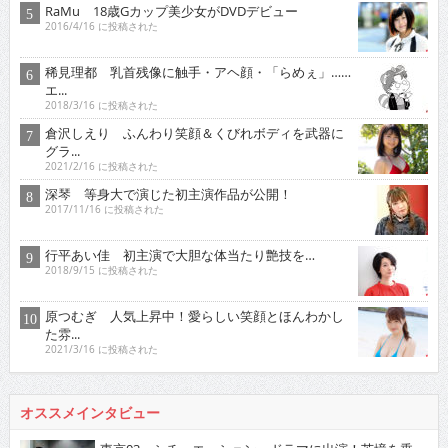
RaMu 18歳Gカップ美少女がDVDデビュー
2016/4/16 に投稿された
稀見理都 乳首残像に触手・アヘ顔・「らめぇ」……
エ...
2018/3/16 に投稿された
倉沢しえり ふんわり笑顔＆くびれボディを武器に
グラ...
2021/2/16 に投稿された
深琴 等身大で演じた初主演作品が公開！
2017/11/16 に投稿された
行平あい佳 初主演で大胆な体当たり艶技を…
2018/9/15 に投稿された
原つむぎ 人気上昇中！愛らしい笑顔とほんわかし
た雰...
2021/3/16 に投稿された
オススメインタビュー