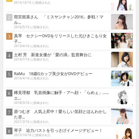
2014/10/16 に投稿された
雨宮留菜さん 「ミスヤンチャン2016」参戦！マ
ル...
2016/5/16 に投稿された
真琴 セクシーDVDをリリースした元ひきこもり女
子...
2013/4/16 に投稿された
土村 芳 新進女優が「愛の渦」監督舞台に
2014/7/16 に投稿された
RaMu 18歳Gカップ美少女がDVDデビュー
2016/4/16 に投稿された
稀見理都 乳首残像に触手・アヘ顔・「らめぇ」……
エ...
2018/3/16 に投稿された
原つむぎ 人気上昇中！愛らしい笑顔とほんわかし
た雰...
2021/3/16 に投稿された
琴子 迫力バストを引っさげイメージデビュー！
2015/10/16 に投稿された