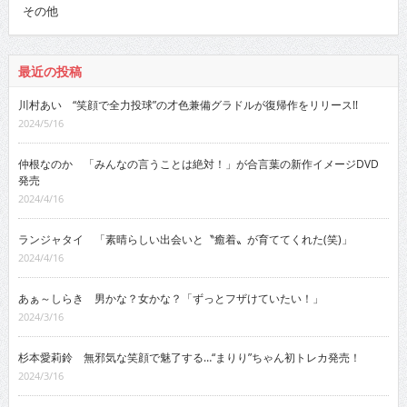
その他
最近の投稿
川村あい “笑顔で全力投球”の才色兼備グラドルが復帰作をリリース!!
2024/5/16
仲根なのか 「みんなの言うことは絶対！」が合言葉の新作イメージDVD
発売
2024/4/16
ランジャタイ 「素晴らしい出会いと〝癒着〟が育ててくれた(笑)」
2024/4/16
あぁ～しらき 男かな？女かな？「ずっとフザけていたい！」
2024/3/16
杉本愛莉鈴 無邪気な笑顔で魅了する…“まりり”ちゃん初トレカ発売！
2024/3/16