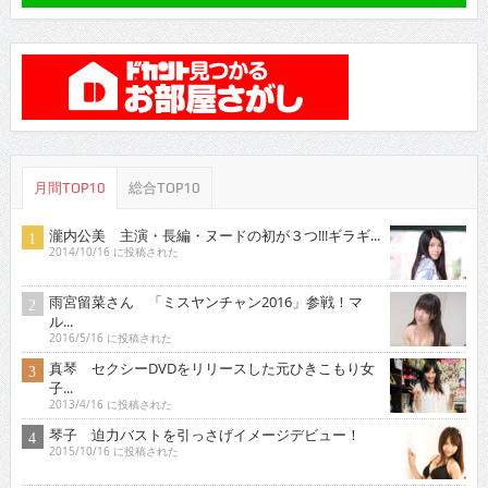
月間TOP10
総合TOP10
瀧内公美 主演・長編・ヌードの初が３つ!!!ギラギ...
2014/10/16 に投稿された
雨宮留菜さん 「ミスヤンチャン2016」参戦！マ
ル...
2016/5/16 に投稿された
真琴 セクシーDVDをリリースした元ひきこもり女
子...
2013/4/16 に投稿された
琴子 迫力バストを引っさげイメージデビュー！
2015/10/16 に投稿された