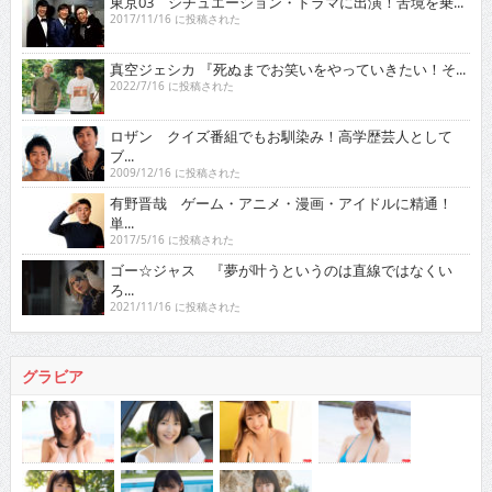
東京03 シチュエーション・ドラマに出演！苦境を乗...
2017/11/16 に投稿された
真空ジェシカ 『死ぬまでお笑いをやっていきたい！そ...
2022/7/16 に投稿された
ロザン クイズ番組でもお馴染み！高学歴芸人として
ブ...
2009/12/16 に投稿された
有野晋哉 ゲーム・アニメ・漫画・アイドルに精通！
単...
2017/5/16 に投稿された
ゴー☆ジャス 『夢が叶うというのは直線ではなくい
ろ...
2021/11/16 に投稿された
グラビア