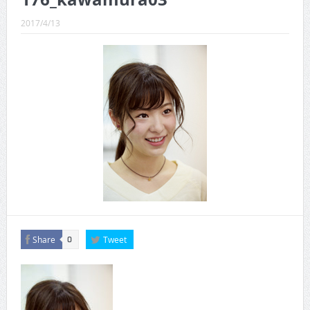
CINEMA×STYLE 289号
2017/4/13
CINEMA×STYLE 288号
CINEMA×STYLE 287号
CINEMA×STYLE 286号
CINEMA×STYLE 285号
CINEMA×STYLE 294号
Share
Tweet
0