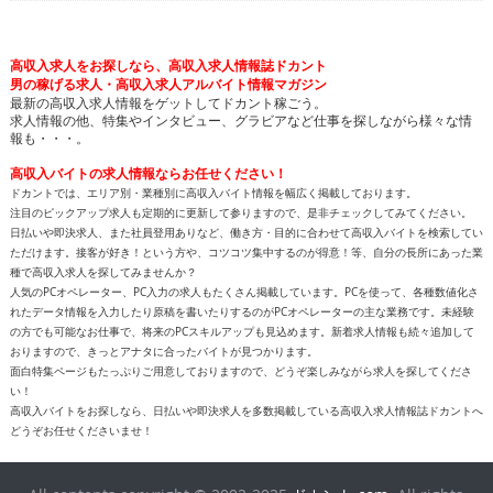
高収入求人をお探しなら、高収入求人情報誌ドカント
男の稼げる求人・高収入求人アルバイト情報マガジン
最新の高収入求人情報をゲットしてドカント稼ごう。
求人情報の他、特集やインタビュー、グラビアなど仕事を探しながら様々な情
報も・・・。
高収入バイトの求人情報ならお任せください！
ドカントでは、エリア別・業種別に高収入バイト情報を幅広く掲載しております。
注目のピックアップ求人も定期的に更新して参りますので、是非チェックしてみてください。
日払いや即決求人、また社員登用ありなど、働き方・目的に合わせて高収入バイトを検索してい
ただけます。接客が好き！という方や、コツコツ集中するのが得意！等、自分の長所にあった業
種で高収入求人を探してみませんか？
人気のPCオペレーター、PC入力の求人もたくさん掲載しています。PCを使って、各種数値化さ
れたデータ情報を入力したり原稿を書いたりするのがPCオペレーターの主な業務です。未経験
の方でも可能なお仕事で、将来のPCスキルアップも見込めます。新着求人情報も続々追加して
おりますので、きっとアナタに合ったバイトが見つかります。
面白特集ページもたっぷりご用意しておりますので、どうぞ楽しみながら求人を探してくださ
い！
高収入バイトをお探しなら、日払いや即決求人を多数掲載している高収入求人情報誌ドカントへ
どうぞお任せくださいませ！