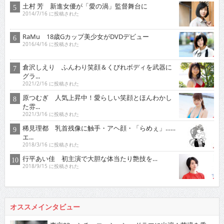
土村 芳 新進女優が「愛の渦」監督舞台に
2014/7/16 に投稿された
RaMu 18歳Gカップ美少女がDVDデビュー
2016/4/16 に投稿された
倉沢しえり ふんわり笑顔＆くびれボディを武器に
グラ...
2021/2/16 に投稿された
原つむぎ 人気上昇中！愛らしい笑顔とほんわかし
た雰...
2021/3/16 に投稿された
稀見理都 乳首残像に触手・アヘ顔・「らめぇ」……
エ...
2018/3/16 に投稿された
行平あい佳 初主演で大胆な体当たり艶技を…
2018/9/15 に投稿された
オススメインタビュー