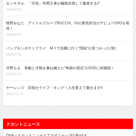
センチネル 『月笑』年間王者が極致目指して爆発する!?
2024/2/16
牧野みなた アイドルグループBOCCHI。￼の黄色担当がデビューDVDを発
売！
2024/2/16
パンプキンポテトフライ M-1で決勝に行く“理由”が見つかった(笑)
2024/1/16
月野もも 美貌と才能を兼ね備えた“奇跡の原石”がDVDに初挑戦！
2024/1/16
ヤーレンズ 目指せライブ・キング！人生変えて魅せます!!
2023/12/15
ドカントニュース
DNA～ドカントニュースアカデミー～261号vol.4