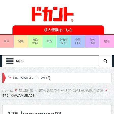
求人情報はこちら
東海
北海道
中国
九州
東京
関東
関西
在宅
中部
東北
四国
沖縄
Menu
CINEMA×STYLE 293号
CINEMA×STYLE 292号
ホーム
野田彩加 1ST写真集でキャリアに違わぬ妖艶さ披露
176_KAWAMURA03
CINEMA×STYLE 291号
CINEMA×STYLE 290号
176_kawamura03