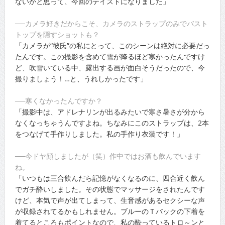
ないかと思って、今回のテイストになりました」
──カメラ好きだからこそ、カメラのストラップのみでバスト
トップを隠すショットも？
「カメラが“彼氏”の私にとって、このシーンは絶対に必要だっ
たんです。この撮影を含めて雪が降るほど寒かったんですけ
ど、吹雪いている中、露出する画が面白そうだったので、今
撮りましょう！…と、うれしかったです」
──寒くなかったんですか？
「撮影中は、アドレナリンが出るみたいで寒さ暑さが分から
なくなっちゃうんですよね。ちなみにこのストラップは、2本
をつなげて手作りしました。私の手作り衣装です！」
──今ドヤ顔しましたが（笑）作中ではお酒も飲んでいます
ね。
「いつもは三合飲んだら記憶がなくなるのに、四合近く飲ん
でガチ酔いしました。その状態でマッサージをされたんです
けど、本気で声が出てしまって、生音感があるセクシーな声
が収録されてるかもしれません。ブルーのＴバックの下着を
着てるところもポイントなので、私の酔っているトロ～ンと