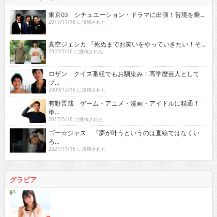
東京03 シチュエーション・ドラマに出演！苦境を乗...
2017/11/16 に投稿された
真空ジェシカ 『死ぬまでお笑いをやっていきたい！そ...
2022/7/16 に投稿された
ロザン クイズ番組でもお馴染み！高学歴芸人として
ブ...
2009/12/16 に投稿された
有野晋哉 ゲーム・アニメ・漫画・アイドルに精通！
単...
2017/5/16 に投稿された
ゴー☆ジャス 『夢が叶うというのは直線ではなくい
ろ...
2021/11/16 に投稿された
グラビア