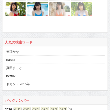
人気の検索ワード
徳江かな
RaMu
真田まこと
netflix
ドカント 2016年
バックナンバー
2026
:
01
02
03
04
05
06
07