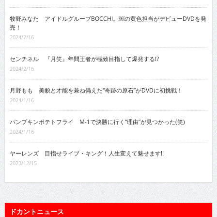
牧野みなた アイドルグループBOCCHI。￼の黄色担当がデビューDVDを発
売！
2024/2/16
センチネル 『月笑』年間王者が極致目指して爆発する!?
2024/2/16
月野もも 美貌と才能を兼ね備えた“奇跡の原石”がDVDに初挑戦！
2024/1/16
パンプキンポテトフライ M-1で決勝に行く“理由”が見つかった(笑)
2024/1/16
ヤーレンズ 目指せライブ・キング！人生変えて魅せます!!
2023/12/15
ドカントニュース