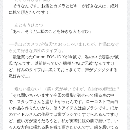
「そうなんです。お酒とカメラとビキニが好きな人は、絶対
に観て頂きたいです！」
──あともうひとつ！
「あっ、そうだ…私のことを好きな人もぜひ」
──先ほどカメラが“彼氏”とおっしゃいましたが、作品になぞ
らえて好きな男性のタイプも。
「最近買ったCanon EOS-1D Xが今彼で、私の中で最強の“彼
氏”なんです。以前使っていた機種たちは“元彼”なんですけ
ど、好みのタイプは…黒くておっきくて、声がゾクゾクする
私好みで…」
──危ない危ない！（笑）気が早いですが、次回作の構想は？
「それ聞いちゃいます？今回の撮影が終わって帰る車の中
で、スタッフさんと盛り上がったんです。ローコストで面白
い作品を作りたいから、使うアイテムは歯ブラシです。ほか
のアイドルさんの作品では歯ブラシでくすぐられるんですけ
ど、使い方が違うだろうと。私が実際に鏡の前で磨いて、い
ろんな方向に揺れる胸を観て頂きたいんです。歯を磨いてる