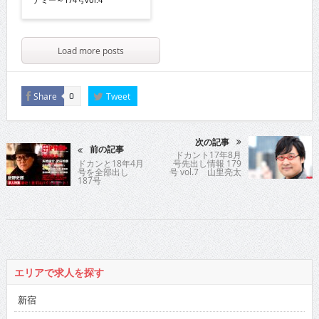
Load more posts
Share
Tweet
0
次の記事
前の記事
ドカント17年8月
ドカンと18年4月
号先出し情報 179
号を全部出し
号 vol.7 山里亮太
187号
エリアで求人を探す
新宿