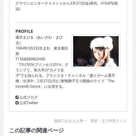
グラウンエンターテイメントから3月31日(金)発売。4104円(税
込)
PROFILE
逢沢まひる（あいざわ・まひ
る）
1994年3月2日生まれ 東京都出
身
T156B88W62H90
「TSUTATAプリンセス2014」グ
ランプリ。美大卒の“カメラ女
子”でも知られる。グラ☆スタ！チャンネル「盛りガール選手
権」出演中。2月27日(月)に巣鴨獅子王で開催のライブ「The
Seventh Sence」に出演する。
公式ブログ
公式Twitter
撮影◎おおえき寿一 取材・文◎内埜さくら
この記事の関連ページ