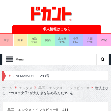
求人情報はこちら
東海
北海道
中国
九州
東京
関東
関西
在宅
中部
東北
四国
沖縄
Menu
CINEMA×STYLE 293号
CINEMA×STYLE 292号
ホーム
エンタメ
早耳！エンタメ・インタビュー!!
逢沢まひ
る “カメラ女子”が大好きを詰め込んだ1STを
CINEMA×STYLE 291号
CINEMA×STYLE 290号
早耳！エンタメ・インタビュー!! 411