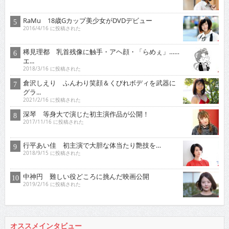
RaMu 18歳Gカップ美少女がDVDデビュー
2016/4/16 に投稿された
稀見理都 乳首残像に触手・アヘ顔・「らめぇ」……
エ...
2018/3/16 に投稿された
倉沢しえり ふんわり笑顔＆くびれボディを武器に
グラ...
2021/2/16 に投稿された
深琴 等身大で演じた初主演作品が公開！
2017/11/16 に投稿された
行平あい佳 初主演で大胆な体当たり艶技を…
2018/9/15 に投稿された
中神円 難しい役どころに挑んだ映画公開
2019/2/16 に投稿された
オススメインタビュー