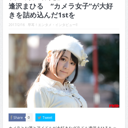
CINEMA×STYLE 289号
逢沢まひる “カメラ女子”が大好
きを詰め込んだ1stを
CINEMA×STYLE 288号
CINEMA×STYLE 287号
2017/2/16
早耳！エンタメ・インタビュー!!
CINEMA×STYLE 286号
CINEMA×STYLE 285号
CINEMA×STYLE 294号
Share
Tweet
0
カメラとお酒とアイドルが大好きなグラドル逢沢まひるちゃ