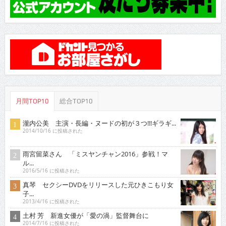
月間TOP10
総合TOP10
瀧内公美 主演・長編・ヌードの初が３つ!!!ギラギ...
2014/10/16 に投稿された
雨宮留菜さん 「ミスヤンチャン2016」参戦！マ
ル...
2016/5/16 に投稿された
真琴 セクシーDVDをリリースした元ひきこもり女
子...
2013/4/16 に投稿された
土村 芳 新進女優が「愛の渦」監督舞台に
2014/7/16 に投稿された