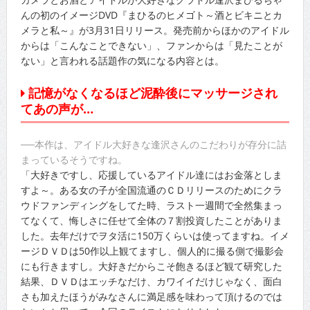
んの初のイメージDVD『まひるのヒメゴト～酒とビキニとカ
メラと私～』が3月31日リリース。発売前からほかのアイドル
からは「こんなことできない」、ファンからは「見たことが
ない」と言われる話題作の気になる内容とは。
記憶がなくなるほど泥酔後にマッサージされ
てあの声が…
──本作は、アイドル大好きな逢沢さんのこだわりが存分に詰
まっているそうですね。
「大好きですし、応援しているアイドル達にはお金落としま
すよ～。ある女の子が全国流通のＣＤリリースのためにクラ
ウドファンディングをしてた時、ラスト一週間で全然集まっ
てなくて、悔しさに任せて全体の７割投資したことがありま
した。去年だけでヲタ活に150万くらいは使ってますね。イメ
ージＤＶＤは50作以上観てますし、個人的に撮る側で撮影会
にも行きますし。大好きだからこそ飽きるほど観て研究した
結果、ＤＶＤはエッチなだけ、カワイイだけじゃなく、面白
さも加えたほうがみなさんに満足感を味わって頂けるのでは