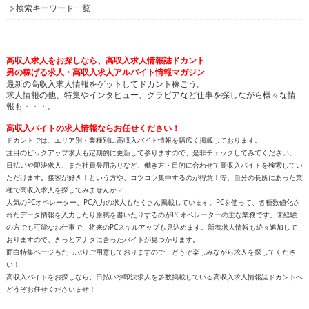
検索キーワード一覧
高収入求人をお探しなら、高収入求人情報誌ドカント
男の稼げる求人・高収入求人アルバイト情報マガジン
最新の高収入求人情報をゲットしてドカント稼ごう。
求人情報の他、特集やインタビュー、グラビアなど仕事を探しながら様々な情
報も・・・。
高収入バイトの求人情報ならお任せください！
ドカントでは、エリア別・業種別に高収入バイト情報を幅広く掲載しております。
注目のピックアップ求人も定期的に更新して参りますので、是非チェックしてみてください。
日払いや即決求人、また社員登用ありなど、働き方・目的に合わせて高収入バイトを検索してい
ただけます。接客が好き！という方や、コツコツ集中するのが得意！等、自分の長所にあった業
種で高収入求人を探してみませんか？
人気のPCオペレーター、PC入力の求人もたくさん掲載しています。PCを使って、各種数値化さ
れたデータ情報を入力したり原稿を書いたりするのがPCオペレーターの主な業務です。未経験
の方でも可能なお仕事で、将来のPCスキルアップも見込めます。新着求人情報も続々追加して
おりますので、きっとアナタに合ったバイトが見つかります。
面白特集ページもたっぷりご用意しておりますので、どうぞ楽しみながら求人を探してくださ
い！
高収入バイトをお探しなら、日払いや即決求人を多数掲載している高収入求人情報誌ドカントへ
どうぞお任せくださいませ！