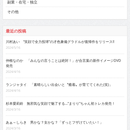
副業・在宅・独立
その他
最近の投稿
川村あい “笑顔で全力投球”の才色兼備グラドルが復帰作をリリース!!
2024/5/16
仲根なのか 「みんなの言うことは絶対！」が合言葉の新作イメージDVD
発売
2024/4/16
ランジャタイ 「素晴らしい出会いと〝癒着〟が育ててくれた(笑)」
2024/4/16
杉本愛莉鈴 無邪気な笑顔で魅了する…“まりり”ちゃん初トレカ発売！
2024/3/16
あぁ～しらき 男かな？女かな？「ずっとフザけていたい！」
2024/3/16