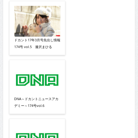
ドカント17年3月号先出し情報
174号 vol.5 逢沢まひる
DNA～ドカントニュースアカ
デミー～174号vol.6