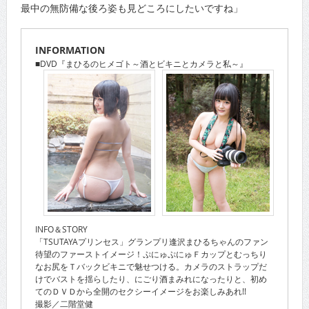
最中の無防備な後ろ姿も見どころにしたいですね」
INFORMATION
■DVD『まひるのヒメゴト～酒とビキニとカメラと私～』
INFO＆STORY
「TSUTAYAプリンセス」グランプリ逢沢まひるちゃんのファン
待望のファーストイメージ！ぷにゅぷにゅＦカップとむっちり
なお尻をＴバックビキニで魅せつける。カメラのストラップだ
けでバストを揺らしたり、にごり酒まみれになったりと、初め
てのＤＶＤから全開のセクシーイメージをお楽しみあれ!!
撮影／二階堂健