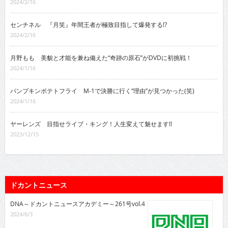
2024/2/16
センチネル 『月笑』年間王者が極致目指して爆発する!?
2024/2/16
月野もも 美貌と才能を兼ね備えた“奇跡の原石”がDVDに初挑戦！
2024/1/16
パンプキンポテトフライ M-1で決勝に行く“理由”が見つかった(笑)
2024/1/16
ヤーレンズ 目指せライブ・キング！人生変えて魅せます!!
2023/12/15
ドカントニュース
DNA～ドカントニュースアカデミー～261号vol.4
2024/6/3