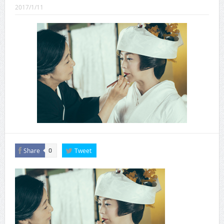
CINEMA×STYLE 289号
2017/1/11
CINEMA×STYLE 288号
CINEMA×STYLE 287号
CINEMA×STYLE 286号
CINEMA×STYLE 285号
CINEMA×STYLE 294号
Share
Tweet
0