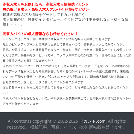
高収入求人をお探しなら、高収入求人情報誌ドカント
男の稼げる求人・高収入求人アルバイト情報マガジン
最新の高収入求人情報をゲットしてドカント稼ごう。
求人情報の他、特集やインタビュー、グラビアなど仕事を探しながら様々な情
報も・・・。
高収入バイトの求人情報ならお任せください！
ドカントでは、エリア別・業種別に高収入バイト情報を幅広く掲載しております。
注目のピックアップ求人も定期的に更新して参りますので、是非チェックしてみてください。
日払いや即決求人、また社員登用ありなど、働き方・目的に合わせて高収入バイトを検索してい
ただけます。接客が好き！という方や、コツコツ集中するのが得意！等、自分の長所にあった業
種で高収入求人を探してみませんか？
人気のPCオペレーター、PC入力の求人もたくさん掲載しています。PCを使って、各種数値化さ
れたデータ情報を入力したり原稿を書いたりするのがPCオペレーターの主な業務です。未経験
の方でも可能なお仕事で、将来のPCスキルアップも見込めます。新着求人情報も続々追加して
おりますので、きっとアナタに合ったバイトが見つかります。
面白特集ページもたっぷりご用意しておりますので、どうぞ楽しみながら求人を探してくださ
い！
高収入バイトをお探しなら、日払いや即決求人を多数掲載している高収入求人情報誌ドカントへ
どうぞお任せくださいませ！
All contents copyright © 2002-2025
ドカント.com
. All rights
reserved. 掲載記事、写真、イラストの無断転載を禁じます。