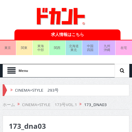
求人情報はこちら
東海
北海道
中国
九州
東京
関東
関西
在宅
中部
東北
四国
沖縄
Menu
CINEMA×STYLE 293号
CINEMA×STYLE 292号
ホーム
CINEMA×STYLE 173号VOL.1
173_DNA03
CINEMA×STYLE 291号
173_dna03
CINEMA×STYLE 290号