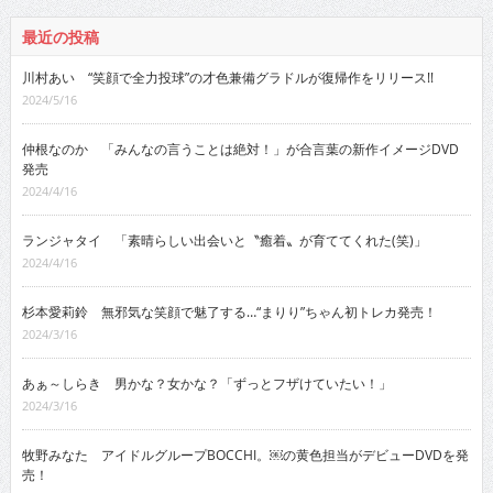
最近の投稿
川村あい “笑顔で全力投球”の才色兼備グラドルが復帰作をリリース!!
2024/5/16
仲根なのか 「みんなの言うことは絶対！」が合言葉の新作イメージDVD
発売
2024/4/16
ランジャタイ 「素晴らしい出会いと〝癒着〟が育ててくれた(笑)」
2024/4/16
杉本愛莉鈴 無邪気な笑顔で魅了する…“まりり”ちゃん初トレカ発売！
2024/3/16
あぁ～しらき 男かな？女かな？「ずっとフザけていたい！」
2024/3/16
牧野みなた アイドルグループBOCCHI。￼の黄色担当がデビューDVDを発
売！