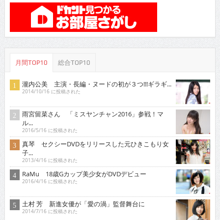
月間TOP10
総合TOP10
瀧内公美 主演・長編・ヌードの初が３つ!!!ギラギ...
2014/10/16 に投稿された
雨宮留菜さん 「ミスヤンチャン2016」参戦！マ
ル...
2016/5/16 に投稿された
真琴 セクシーDVDをリリースした元ひきこもり女
子...
2013/4/16 に投稿された
RaMu 18歳Gカップ美少女がDVDデビュー
2016/4/16 に投稿された
土村 芳 新進女優が「愛の渦」監督舞台に
2014/7/16 に投稿された