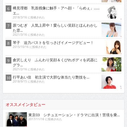
稀見理都 乳首残像に触手・アヘ顔・「らめぇ」……
エ...
2018/3/16 に投稿された
原つむぎ 人気上昇中！愛らしい笑顔とほんわかし
た雰...
2021/3/16 に投稿された
琴子 迫力バストを引っさげイメージデビュー！
2015/10/16 に投稿された
倉沢しえり ふんわり笑顔＆くびれボディを武器に
グラ...
2021/2/16 に投稿された
行平あい佳 初主演で大胆な体当たり艶技を…
2018/9/15 に投稿された
オススメインタビュー
東京03 シチュエーション・ドラマに出演！苦境を乗...
2017/11/16 に投稿された