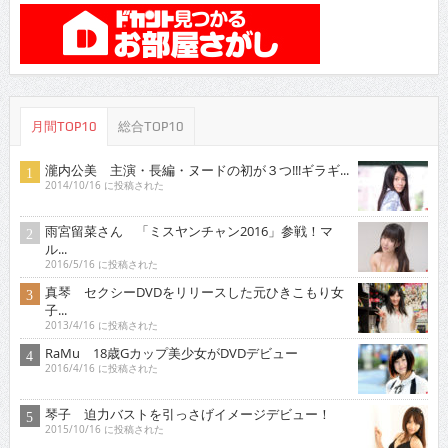
月間TOP10
総合TOP10
瀧内公美 主演・長編・ヌードの初が３つ!!!ギラギ...
2014/10/16 に投稿された
雨宮留菜さん 「ミスヤンチャン2016」参戦！マ
ル...
2016/5/16 に投稿された
真琴 セクシーDVDをリリースした元ひきこもり女
子...
2013/4/16 に投稿された
RaMu 18歳Gカップ美少女がDVDデビュー
2016/4/16 に投稿された
琴子 迫力バストを引っさげイメージデビュー！
2015/10/16 に投稿された