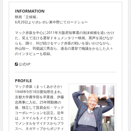
INFORMATION
映画「立候補」
6月29日よりポレポレ東中野にてロードショー
マック赤坂を中心に2011年大阪府知事選の泡沫候補を追いかけ
た、笑えて泣ける選挙ドキュメンタリー映画。罵声を浴びなが
らも、踊り、叫び続けるマック赤坂の戦いを追いかけながら、
外山恒一、羽柴誠三秀吉ら、過去の選挙で物議をかもした人々
のインタビューも収録。
公式HP
PROFILE
マック赤坂（まっくあかさか）
1948年9月18日愛知県生まれ。
京都大学農学部を卒業後、伊藤
忠商事に入社。25年間勤務の
後、独立して貿易会社・マック
コーポレーションを設立。近年
は、スマイルをメイクすること
でメンタルをマイナスからプラ
スへ、ネガティブからポジティ