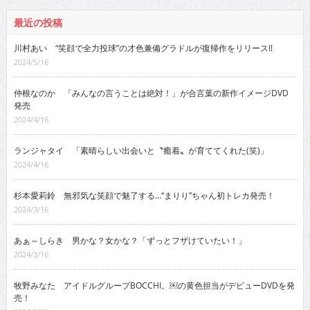
最近の投稿
川村あい “笑顔で全力投球”の才色兼備グラドルが復帰作をリリース!!
2024/5/16
仲根なのか 「みんなの言うことは絶対！」が合言葉の新作イメージDVD
発売
2024/4/16
ランジャタイ 「素晴らしい出会いと〝癒着〟が育ててくれた(笑)」
2024/4/16
杉本愛莉鈴 無邪気な笑顔で魅了する…“まりり”ちゃん初トレカ発売！
2024/3/16
あぁ～しらき 男かな？女かな？「ずっとフザけていたい！」
2024/3/16
牧野みなた アイドルグループBOCCHI。￼の黄色担当がデビューDVDを発
売！