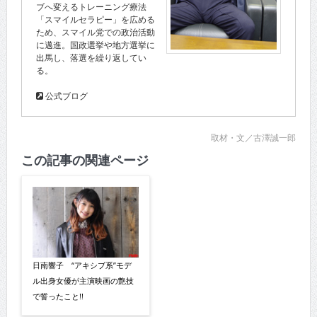
ブへ変えるトレーニング療法
「スマイルセラピー」を広める
ため、スマイル党での政治活動
に邁進。国政選挙や地方選挙に
出馬し、落選を繰り返してい
る。
公式ブログ
取材・文／古澤誠一郎
この記事の関連ページ
日南響子 “アキシブ系”モデ
ル出身女優が主演映画の艶技
で誓ったこと!!