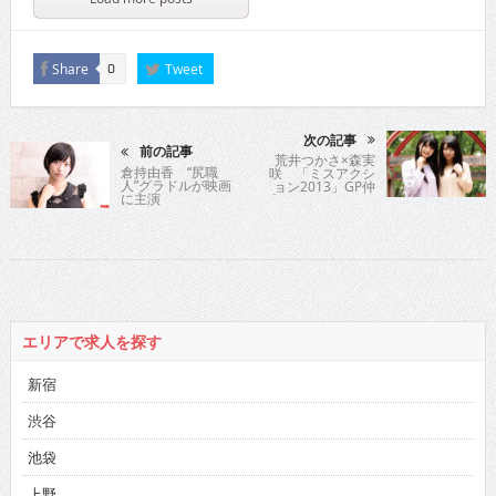
Share
Tweet
0
次の記事
前の記事
荒井つかさ×森実
倉持由香 “尻職
咲 「ミスアクシ
人”グラドルが映画
ョン2013」GP仲
に主演
良しティーンコン
ビのDVD
エリアで求人を探す
新宿
渋谷
池袋
上野