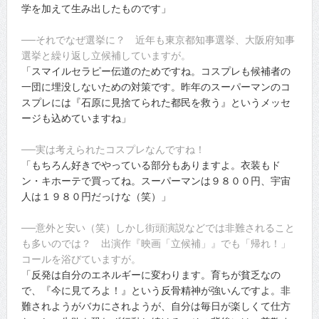
学を加えて生み出したものです」
──それでなぜ選挙に？ 近年も東京都知事選挙、大阪府知事
選挙と繰り返し立候補していますが。
「スマイルセラピー伝道のためですね。コスプレも候補者の
一団に埋没しないための対策です。昨年のスーパーマンのコ
スプレには『石原に見捨てられた都民を救う』というメッセ
ージも込めていますね」
──実は考えられたコスプレなんですね！
「もちろん好きでやっている部分もありますよ。衣装もド
ン・キホーテで買ってね。スーパーマンは９８００円、宇宙
人は１９８０円だっけな（笑）」
──意外と安い（笑）しかし街頭演説などでは非難されること
も多いのでは？ 出演作『映画「立候補」』でも「帰れ！」
コールを浴びていますが。
「反発は自分のエネルギーに変わります。育ちが貧乏なの
で、『今に見てろよ！』という反骨精神が強いんですよ。非
難されようがバカにされようが、自分は毎日が楽しくて仕方