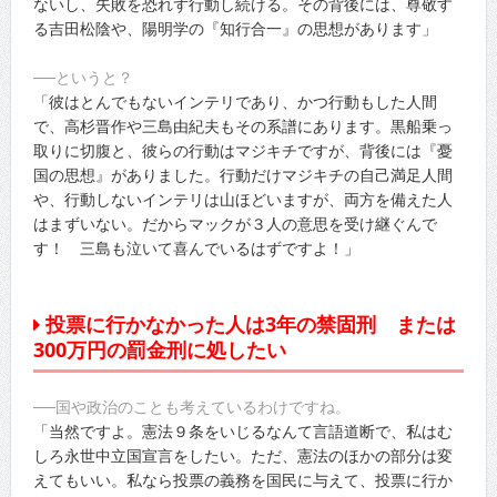
ないし、失敗を恐れず行動し続ける。その背後には、尊敬す
る吉田松陰や、陽明学の『知行合一』の思想があります」
──というと？
「彼はとんでもないインテリであり、かつ行動もした人間
で、高杉晋作や三島由紀夫もその系譜にあります。黒船乗っ
取りに切腹と、彼らの行動はマジキチですが、背後には『憂
国の思想』がありました。行動だけマジキチの自己満足人間
や、行動しないインテリは山ほどいますが、両方を備えた人
はまずいない。だからマックが３人の意思を受け継ぐんで
す！ 三島も泣いて喜んでいるはずですよ！」
投票に行かなかった人は3年の禁固刑 または
300万円の罰金刑に処したい
──国や政治のことも考えているわけですね。
「当然ですよ。憲法９条をいじるなんて言語道断で、私はむ
しろ永世中立国宣言をしたい。ただ、憲法のほかの部分は変
えてもいい。私なら投票の義務を国民に与えて、投票に行か