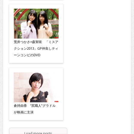
荒井つかさ×森実咲 「ミスア
クション2013」GP仲良しティ
ーンコンビのDVD
倉持由香 “尻職人”グラドル
が映画に主演
Load more posts