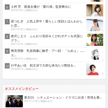
土村 芳 新進女優が「愛の渦」監督舞台に
2014/7/16 に投稿された
原つむぎ 人気上昇中！愛らしい笑顔とほんわかし
た雰...
2021/3/16 に投稿された
倉沢しえり ふんわり笑顔＆くびれボディを武器に
グラ...
2021/2/16 に投稿された
稀見理都 乳首残像に触手・アヘ顔・「らめぇ」……
エ...
2018/3/16 に投稿された
行平あい佳 初主演で大胆な体当たり艶技を…
2018/9/15 に投稿された
オススメインタビュー
東京03 シチュエーション・ドラマに出演！苦境を乗...
2017/11/16 に投稿された