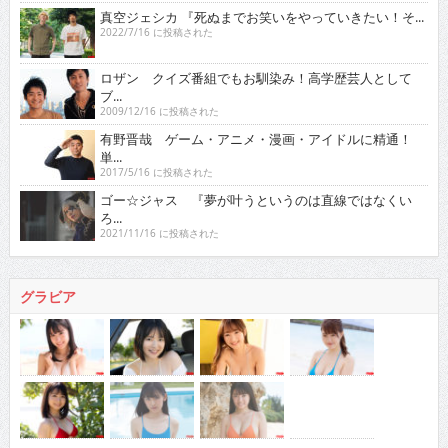
真空ジェシカ 『死ぬまでお笑いをやっていきたい！そ...
2022/7/16 に投稿された
ロザン クイズ番組でもお馴染み！高学歴芸人として
ブ...
2009/12/16 に投稿された
有野晋哉 ゲーム・アニメ・漫画・アイドルに精通！
単...
2017/5/16 に投稿された
ゴー☆ジャス 『夢が叶うというのは直線ではなくい
ろ...
2021/11/16 に投稿された
グラビア