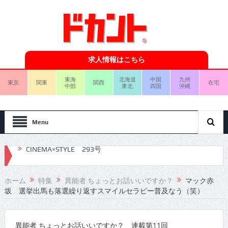
求人情報はこちら
東海
北海道
中国
九州
東京
関東
関西
在宅
中部
東北
四国
沖縄
Menu
CINEMA×STYLE 292号
CINEMA×STYLE 291号
ホーム
特集
異能者 ちょっとお話いいですか？
マック赤
坂 選挙出馬も落選繰り返すスマイルセラピー普及なう（笑）
CINEMA×STYLE 290号
CINEMA×STYLE 289号
異能者 ちょっとお話いいですか？ 連載第11回