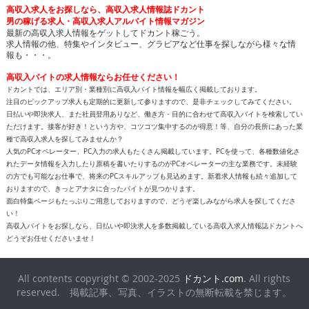
高収入求人をお探しなら、高収入求人情報誌ドカント
男の稼げる求人・高収入求人アルバイト情報マガジン
最新の高収入求人情報をゲットしてドカント稼ごう。
求人情報の他、特集やインタビュー、グラビアなど仕事を探しながら様々な情
報も・・・。
高収入バイトの求人情報ならお任せください！
ドカントでは、エリア別・業種別に高収入バイト情報を幅広く掲載しております。
注目のピックアップ求人も定期的に更新して参りますので、是非チェックしてみてください。
日払いや即決求人、また社員登用ありなど、働き方・目的に合わせて高収入バイトを検索してい
ただけます。接客が好き！という方や、コツコツ集中するのが得意！等、自分の長所にあった業
種で高収入求人を探してみませんか？
人気のPCオペレーター、PC入力の求人もたくさん掲載しています。PCを使って、各種数値化さ
れたデータ情報を入力したり原稿を書いたりするのがPCオペレーターの主な業務です。未経験
の方でも可能なお仕事で、将来のPCスキルアップも見込めます。新着求人情報も続々追加して
おりますので、きっとアナタに合ったバイトが見つかります。
面白特集ページもたっぷりご用意しておりますので、どうぞ楽しみながら求人を探してくださ
い！
高収入バイトをお探しなら、日払いや即決求人を多数掲載している高収入求人情報誌ドカントへ
どうぞお任せくださいませ！
All contents copyright © 2002-2025
ドカント.com
. All rights
reserved. 掲載記事、写真、イラストの無断転載を禁じます。