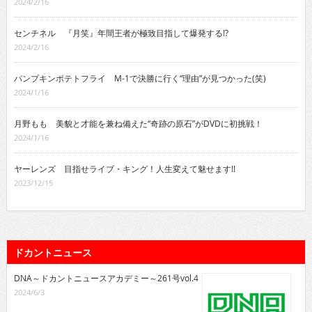
2024/2/16
センチネル 『月笑』年間王者が極致目指して爆発する!?
2024/2/16
パンプキンポテトフライ M-1で決勝に行く“理由”が見つかった(笑)
2024/1/16
月野もも 美貌と才能を兼ね備えた“奇跡の原石”がDVDに初挑戦！
2024/1/16
ヤーレンズ 目指せライブ・キング！人生変えて魅せます!!
2023/12/15
ドカントニュース
DNA～ドカントニュースアカデミー～261号vol.4
2024/6/3