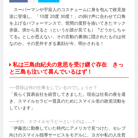
スーパーマンや宇宙人のコスチュームに身を包んで政見放
送に登場し、「10度 20度 30度！」の掛け声に合わせて口角
を上げるパフォーマンスで、世間の度肝を抜いてきたマック
赤坂。傍から見ると（というか誰が見ても）〝どうかしちゃ
てる〟としか思えない、その言動の裏側に隠されたものは何
なのか。その意外すぎる素顔が今、明かされる！
私は三島由紀夫の意思を受け継ぐ存在 きっ
と三島も泣いて喜んでいるはず！
──普段は何の仕事をしているのでしょうか？
「長らく貿易会社を経営してきました。現在は社長の座を退
き、スマイルセラピー普及のためにスマイル党の政党活動を
しています」
──その、スマイルセラピーというのは……？
「伊藤忠に勤務していた時代にアメリカで見つけた、セレブ
向けのスマイル指導サービスをモデルに、ヨガや私の人生哲