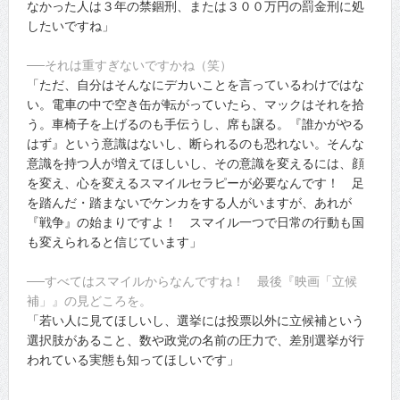
なかった人は３年の禁錮刑、または３００万円の罰金刑に処
したいですね」
──それは重すぎないですかね（笑）
「ただ、自分はそんなにデカいことを言っているわけではな
い。電車の中で空き缶が転がっていたら、マックはそれを拾
う。車椅子を上げるのも手伝うし、席も譲る。『誰かがやる
はず』という意識はないし、断られるのも恐れない。そんな
意識を持つ人が増えてほしいし、その意識を変えるには、顔
を変え、心を変えるスマイルセラピーが必要なんです！ 足
を踏んだ・踏まないでケンカをする人がいますが、あれが
『戦争』の始まりですよ！ スマイル一つで日常の行動も国
も変えられると信じています」
──すべてはスマイルからなんですね！ 最後『映画「立候
補」』の見どころを。
「若い人に見てほしいし、選挙には投票以外に立候補という
選択肢があること、数や政党の名前の圧力で、差別選挙が行
われている実態も知ってほしいです」