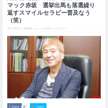
CINEMA×STYLE 288号
マック赤坂 選挙出馬も落選繰り
返すスマイルセラピー普及なう
CINEMA×STYLE 287号
（笑）
CINEMA×STYLE 286号
2013/6/16
異能者 ちょっとお話いいですか？
CINEMA×STYLE 285号
CINEMA×STYLE 294号
CINEMA×STYLE 293号
Share
Tweet
0