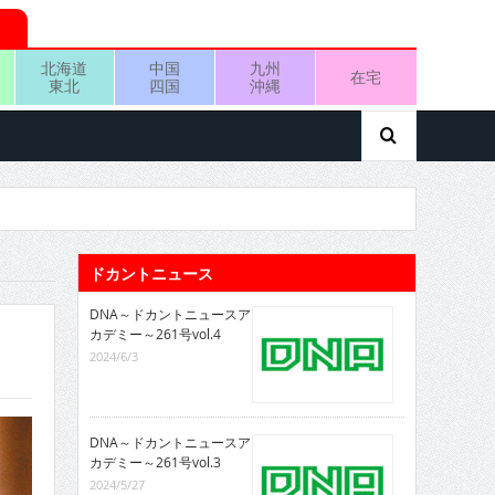
北海道
中国
九州
在宅
東北
四国
沖縄
ドカントニュース
DNA～ドカントニュースア
カデミー～261号vol.4
2024/6/3
DNA～ドカントニュースア
カデミー～261号vol.3
2024/5/27