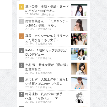
瀧内公美 主演・長編・ヌード
の初が３つ!!!ギラギ...
2014/10/16 に投稿された
雨宮留菜さん 「ミスヤンチャ
ン2016」参戦！マル...
2016/5/16 に投稿された
真琴 セクシーDVDをリリース
した元ひきこもり女子...
2013/4/16 に投稿された
RaMu 18歳Gカップ美少女が
DVDデビュー
2016/4/16 に投稿された
土村 芳 新進女優が「愛の渦」
監督舞台に
2014/7/16 に投稿された
原つむぎ 人気上昇中！愛らし
い笑顔とほんわかした雰...
2021/3/16 に投稿された
稀見理都 乳首残像に触手・ア
ヘ顔・「らめぇ」……エ...
2018/3/16 に投稿された