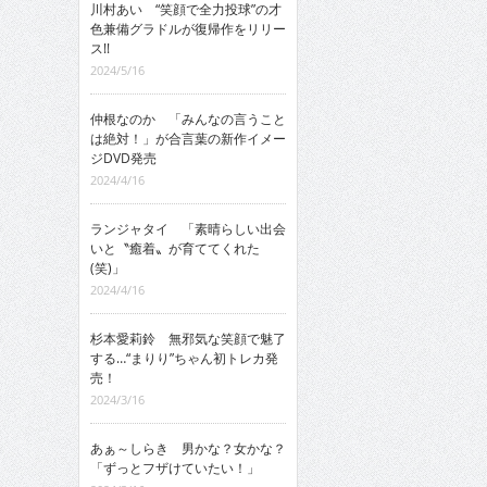
川村あい “笑顔で全力投球”の才
色兼備グラドルが復帰作をリリー
ス!!
2024/5/16
仲根なのか 「みんなの言うこと
は絶対！」が合言葉の新作イメー
ジDVD発売
2024/4/16
ランジャタイ 「素晴らしい出会
いと〝癒着〟が育ててくれた
(笑)」
2024/4/16
杉本愛莉鈴 無邪気な笑顔で魅了
する…“まりり”ちゃん初トレカ発
売！
2024/3/16
あぁ～しらき 男かな？女かな？
「ずっとフザけていたい！」