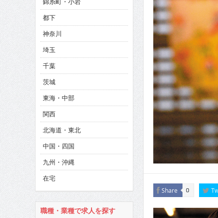
錦糸町・小岩
CINEMA×STYLE 286号
都下
CINEMA×STYLE 285号
神奈川
CINEMA×STYLE 294号
埼玉
千葉
茨城
東海・中部
関西
北海道・東北
中国・四国
九州・沖縄
在宅
Share
Tw
0
職種・業種で求人を探す