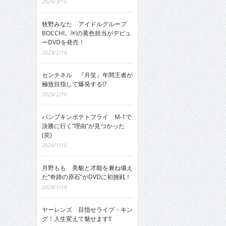
2024/3/16
牧野みなた アイドルグループ
BOCCHI。￼の黄色担当がデビュ
ーDVDを発売！
2024/2/16
センチネル 『月笑』年間王者が
極致目指して爆発する!?
2024/2/16
パンプキンポテトフライ M-1で
決勝に行く“理由”が見つかった
(笑)
2024/1/16
月野もも 美貌と才能を兼ね備え
た“奇跡の原石”がDVDに初挑戦！
2024/1/16
ヤーレンズ 目指せライブ・キン
グ！人生変えて魅せます!!