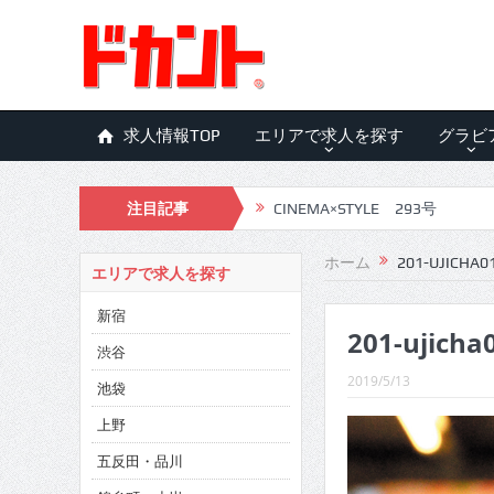
求人情報TOP
エリアで求人を探す
グラビ
注目記事
CINEMA×STYLE 293号
CINEMA×STYLE 292号
ホーム
201-UJICHA0
エリアで求人を探す
CINEMA×STYLE 291号
新宿
201-ujicha
CINEMA×STYLE 290号
渋谷
CINEMA×STYLE 289号
2019/5/13
池袋
CINEMA×STYLE 288号
上野
五反田・品川
CINEMA×STYLE 287号