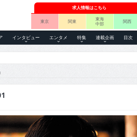
求人情報はこちら
東海
東京
関東
関西
中部
ア
インタビュー
エンタメ
特集
連載企画
目次
1
01