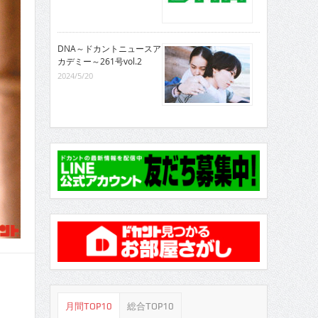
DNA～ドカントニュースア
カデミー～261号vol.2
2024/5/20
月間TOP10
総合TOP10