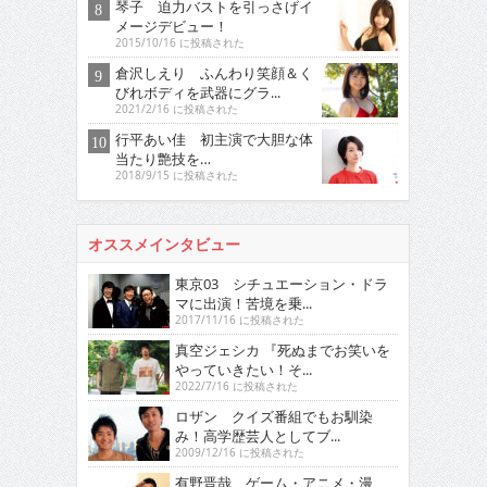
琴子 迫力バストを引っさげイ
メージデビュー！
2015/10/16 に投稿された
倉沢しえり ふんわり笑顔＆く
びれボディを武器にグラ...
2021/2/16 に投稿された
行平あい佳 初主演で大胆な体
当たり艶技を…
2018/9/15 に投稿された
オススメインタビュー
東京03 シチュエーション・ドラ
マに出演！苦境を乗...
2017/11/16 に投稿された
真空ジェシカ 『死ぬまでお笑いを
やっていきたい！そ...
2022/7/16 に投稿された
ロザン クイズ番組でもお馴染
み！高学歴芸人としてブ...
2009/12/16 に投稿された
有野晋哉 ゲーム・アニメ・漫