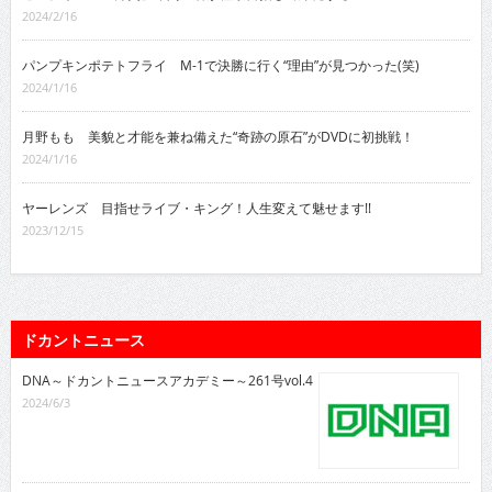
2024/2/16
パンプキンポテトフライ M-1で決勝に行く“理由”が見つかった(笑)
2024/1/16
月野もも 美貌と才能を兼ね備えた“奇跡の原石”がDVDに初挑戦！
2024/1/16
ヤーレンズ 目指せライブ・キング！人生変えて魅せます!!
2023/12/15
ドカントニュース
DNA～ドカントニュースアカデミー～261号vol.4
2024/6/3