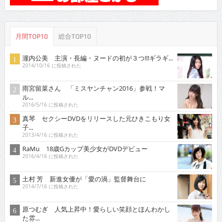
月間TOP10
総合TOP10
瀧内公美 主演・長編・ヌードの初が３つ!!!ギラギ...
2014/10/16 に投稿された
雨宮留菜さん 「ミスヤンチャン2016」参戦！マ
ル...
2016/5/16 に投稿された
真琴 セクシーDVDをリリースした元ひきこもり女
子...
2013/4/16 に投稿された
RaMu 18歳Gカップ美少女がDVDデビュー
2016/4/16 に投稿された
土村 芳 新進女優が「愛の渦」監督舞台に
2014/7/16 に投稿された
原つむぎ 人気上昇中！愛らしい笑顔とほんわかし
た雰...