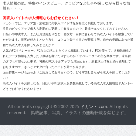
求人情報の他、特集やインタビュー、グラビアなど仕事を探しながら様々な情
報も・・・。
高収入バイトの求人情報ならお任せください！
ドカントでは、エリア別・業種別に高収入バイト情報を幅広く掲載しております。
注目のピックアップ求人も定期的に更新して参りますので、是非チェックしてみてください。
日払いや即決求人、また社員登用ありなど、働き方・目的に合わせて高収入バイトを検索してい
ただけます。接客が好き！という方や、コツコツ集中するのが得意！等、自分の長所にあった業
種で高収入求人を探してみませんか？
人気のPCオペレーター、PC入力の求人もたくさん掲載しています。PCを使って、各種数値化さ
れたデータ情報を入力したり原稿を書いたりするのがPCオペレーターの主な業務です。未経験
の方でも可能なお仕事で、将来のPCスキルアップも見込めます。新着求人情報も続々追加して
おりますので、きっとアナタに合ったバイトが見つかります。
面白特集ページもたっぷりご用意しておりますので、どうぞ楽しみながら求人を探してくださ
い！
高収入バイトをお探しなら、日払いや即決求人を多数掲載している高収入求人情報誌ドカントへ
どうぞお任せくださいませ！
All contents copyright © 2002-2025
ドカント.com
. All rights
reserved. 掲載記事、写真、イラストの無断転載を禁じます。