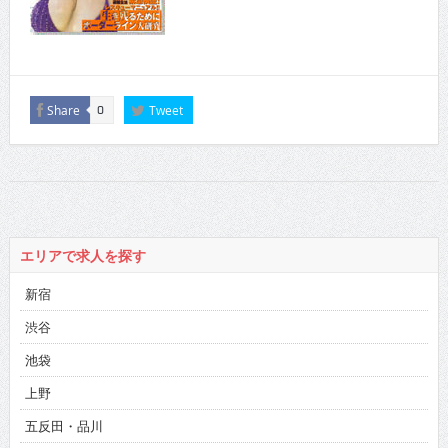
Share
Tweet
0
エリアで求人を探す
新宿
渋谷
池袋
上野
五反田・品川