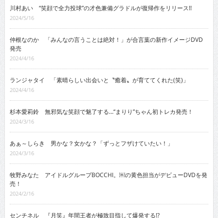
川村あい “笑顔で全力投球”の才色兼備グラドルが復帰作をリリース!!
2024/5/16
仲根なのか 「みんなの言うことは絶対！」が合言葉の新作イメージDVD
発売
2024/4/16
ランジャタイ 「素晴らしい出会いと〝癒着〟が育ててくれた(笑)」
2024/4/16
杉本愛莉鈴 無邪気な笑顔で魅了する…“まりり”ちゃん初トレカ発売！
2024/3/16
あぁ～しらき 男かな？女かな？「ずっとフザけていたい！」
2024/3/16
牧野みなた アイドルグループBOCCHI。￼の黄色担当がデビューDVDを発
売！
2024/2/16
センチネル 『月笑』年間王者が極致目指して爆発する!?