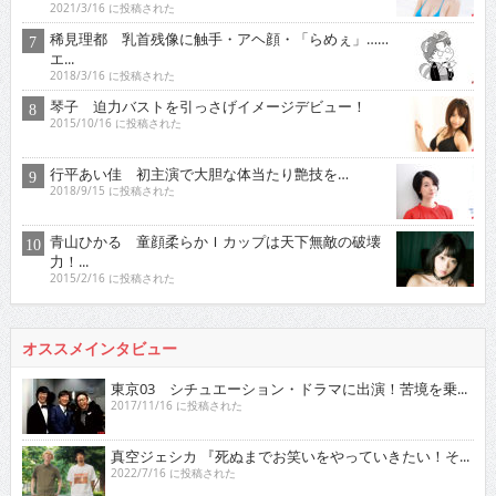
2021/3/16 に投稿された
稀見理都 乳首残像に触手・アヘ顔・「らめぇ」……
エ...
2018/3/16 に投稿された
琴子 迫力バストを引っさげイメージデビュー！
2015/10/16 に投稿された
行平あい佳 初主演で大胆な体当たり艶技を…
2018/9/15 に投稿された
青山ひかる 童顔柔らかＩカップは天下無敵の破壊
力！...
2015/2/16 に投稿された
オススメインタビュー
東京03 シチュエーション・ドラマに出演！苦境を乗...
2017/11/16 に投稿された
真空ジェシカ 『死ぬまでお笑いをやっていきたい！そ...
2022/7/16 に投稿された