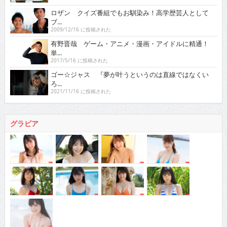
ロザン クイズ番組でもお馴染み！高学歴芸人として
ブ...
2009/12/16 に投稿された
有野晋哉 ゲーム・アニメ・漫画・アイドルに精通！
単...
2017/5/16 に投稿された
ゴー☆ジャス 『夢が叶うというのは直線ではなくい
ろ...
2021/11/16 に投稿された
グラビア