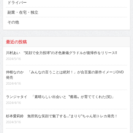
ドライバー
副業・在宅・独立
その他
最近の投稿
川村あい “笑顔で全力投球”の才色兼備グラドルが復帰作をリリース!!
2024/5/16
仲根なのか 「みんなの言うことは絶対！」が合言葉の新作イメージDVD
発売
2024/4/16
ランジャタイ 「素晴らしい出会いと〝癒着〟が育ててくれた(笑)」
2024/4/16
杉本愛莉鈴 無邪気な笑顔で魅了する…“まりり”ちゃん初トレカ発売！
2024/3/16