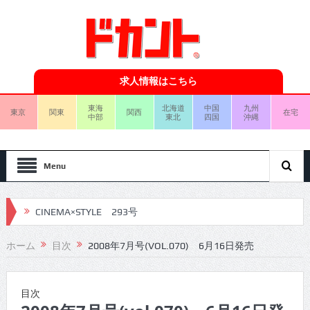
求人情報はこちら
東海
北海道
中国
九州
東京
関東
関西
在宅
中部
東北
四国
沖縄
Menu
CINEMA×STYLE 293号
CINEMA×STYLE 292号
ホーム
目次
2008年7月号(VOL.070) 6月16日発売
CINEMA×STYLE 291号
CINEMA×STYLE 290号
目次