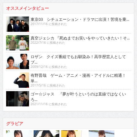
オススメインタビュー
東京03 シチュエーション・ドラマに出演！苦境を乗...
2017/11/16 に投稿された
真空ジェシカ 『死ぬまでお笑いをやっていきたい！そ...
2022/7/16 に投稿された
ロザン クイズ番組でもお馴染み！高学歴芸人として
ブ...
2009/12/16 に投稿された
有野晋哉 ゲーム・アニメ・漫画・アイドルに精通！
単...
2017/5/16 に投稿された
ゴー☆ジャス 『夢が叶うというのは直線ではなくい
ろ...
2021/11/16 に投稿された
グラビア