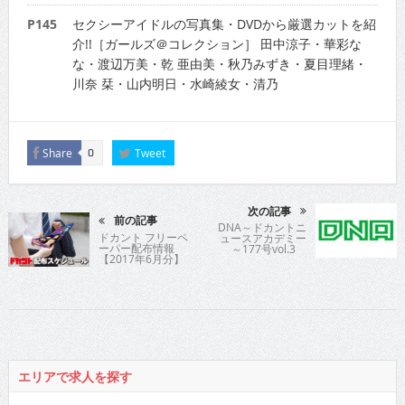
P145
セクシーアイドルの写真集・DVDから厳選カットを紹
介!!［ガールズ＠コレクション］ 田中涼子・華彩な
な・渡辺万美・乾 亜由美・秋乃みずき・夏目理緒・
川奈 栞・山内明日・水崎綾女・清乃
Share
Tweet
0
次の記事
前の記事
DNA～ドカントニ
ドカント フリーペ
ュースアカデミー
ーパー配布情報
～177号vol.3
【2017年6月分】
エリアで求人を探す