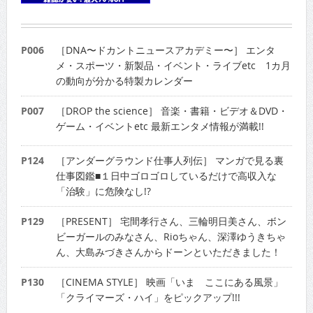
P006
［DNA〜ドカントニュースアカデミー〜］ エンタ
メ・スポーツ・新製品・イベント・ライブetc 1カ月
の動向が分かる特製カレンダー
P007
［DROP the science］ 音楽・書籍・ビデオ＆DVD・
ゲーム・イベントetc 最新エンタメ情報が満載!!
P124
［アンダーグラウンド仕事人列伝］ マンガで見る裏
仕事図鑑■１日中ゴロゴロしているだけで高収入な
「治験」に危険なし!?
P129
［PRESENT］ 宅間孝行さん、三輪明日美さん、ボン
ビーガールのみなさん、Rioちゃん、深澤ゆうきちゃ
ん、大島みづきさんからドーンといただきました！
P130
［CINEMA STYLE］ 映画「いま ここにある風景」
「クライマーズ・ハイ」をピックアップ!!!