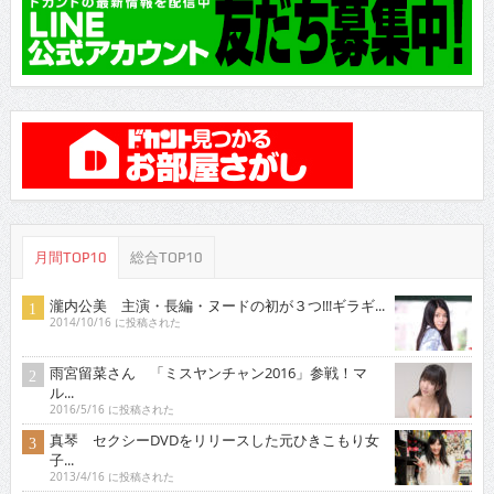
月間TOP10
総合TOP10
瀧内公美 主演・長編・ヌードの初が３つ!!!ギラギ...
2014/10/16 に投稿された
雨宮留菜さん 「ミスヤンチャン2016」参戦！マ
ル...
2016/5/16 に投稿された
真琴 セクシーDVDをリリースした元ひきこもり女
子...
2013/4/16 に投稿された