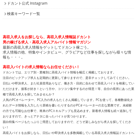
ドカント公式 Instagram
検索キーワード一覧
高収入求人をお探しなら、高収入求人情報誌ドカント
男の稼げる求人・高収入求人アルバイト情報マガジン
最新の高収入求人情報をゲットしてドカント稼ごう。
求人情報の他、特集やインタビュー、グラビアなど仕事を探しながら様々な情
報も・・・。
高収入バイトの求人情報ならお任せください！
ドカントでは、エリア別・業種別に高収入バイト情報を幅広く掲載しております。
注目のピックアップ求人も定期的に更新して参りますので、是非チェックしてみてください。
日払いや即決求人、また社員登用ありなど、働き方・目的に合わせて高収入バイトを検索してい
ただけます。接客が好き！という方や、コツコツ集中するのが得意！等、自分の長所にあった業
種で高収入求人を探してみませんか？
人気のPCオペレーター、PC入力の求人もたくさん掲載しています。PCを使って、各種数値化さ
れたデータ情報を入力したり原稿を書いたりするのがPCオペレーターの主な業務です。未経験
の方でも可能なお仕事で、将来のPCスキルアップも見込めます。新着求人情報も続々追加して
おりますので、きっとアナタに合ったバイトが見つかります。
面白特集ページもたっぷりご用意しておりますので、どうぞ楽しみながら求人を探してくださ
い！
高収入バイトをお探しなら、日払いや即決求人を多数掲載している高収入求人情報誌ドカントへ