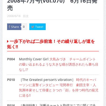
2008年7月号(vol.070) 6月16日発
CINEMA×STYLE 289号
売
CINEMA×STYLE 288号
2008/6/16
目次
CINEMA×STYLE 287号
Share
Tweet
0
CINEMA×STYLE 286号
CINEMA×STYLE 285号
一歩下がれば二歩前進！その繰り返しが道を
拓く!!
CINEMA×STYLE 294号
P004
Monthly Cover Girl
大島みづき チャームポイント
の吸い込まれるような大きな瞳が誘惑されたら勝ち目
なし!?
P010
［The Greatest person’s vibration］
時代のキーパ
ーソンに直撃インタビュー 宅間孝行 劇団主宰・人
気脚本家そして俳優と３つの「顔」を持つ時代の寵児
に迫る!!
P016
［巻頭特集］ 診断チャートと取得マニアに聞くで丸