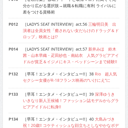
分かり広がる選択肢→就職＆転職に有利 ライバルに
差をつける資格術
P012
［LADY’S SEAT INTERVIEW］act.56
三輪明日美 出
演者は全員女性「癒されない女だらけのドラッグ＆ド
ロップ」映画とは!?
P014
［LADY’S SEAT INTERVIEW］act.57
新井みほ 鈴木
茜・山本早織・疋田紗也・南結衣 人気グラビアアイ
ドルが貧乏＆イジメにキス・ベッドシーンまで経験!!
P132
［早耳！エンタメ・インタビュー!!］38
Rio 超人気
セクシー女優がR-18フランス映画の“いけにえ”に
P133
［早耳！エンタメ・インタビュー!!］39
深澤ゆうき
いきなり新人王候補！ファッション誌モデルからグラ
ビアアイドルに転身!!
P134
［早耳！エンタメ・インタビュー!!］40
大島みづき
祝！20歳!! コケティッシュな顔立ちとしなやかなボデ