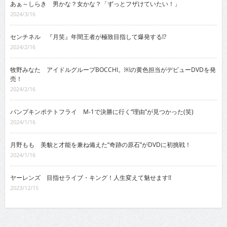
あぁ～しらき 男かな？女かな？「ずっとフザけていたい！」
2024/3/16
センチネル 『月笑』年間王者が極致目指して爆発する!?
2024/2/16
牧野みなた アイドルグループBOCCHI。￼の黄色担当がデビューDVDを発
売！
2024/2/16
パンプキンポテトフライ M-1で決勝に行く“理由”が見つかった(笑)
2024/1/16
月野もも 美貌と才能を兼ね備えた“奇跡の原石”がDVDに初挑戦！
2024/1/16
ヤーレンズ 目指せライブ・キング！人生変えて魅せます!!
2023/12/15