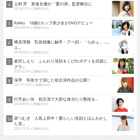
土村 芳 新進女優が「愛の渦」監督舞台に
2014/7/16 に投稿された
RaMu 18歳Gカップ美少女がDVDデビュー
2016/4/16 に投稿された
稀見理都 乳首残像に触手・アヘ顔・「らめぇ」……
エ...
2018/3/16 に投稿された
倉沢しえり ふんわり笑顔＆くびれボディを武器に
グラ...
2021/2/16 に投稿された
深琴 等身大で演じた初主演作品が公開！
2017/11/16 に投稿された
行平あい佳 初主演で大胆な体当たり艶技を…
2018/9/15 に投稿された
原つむぎ 人気上昇中！愛らしい笑顔とほんわかし
た雰...
2021/3/16 に投稿された