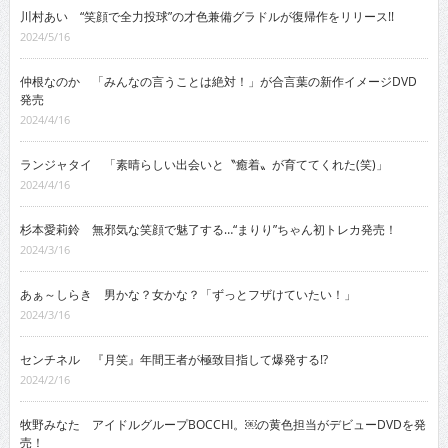
川村あい “笑顔で全力投球”の才色兼備グラドルが復帰作をリリース!!
2024/5/16
仲根なのか 「みんなの言うことは絶対！」が合言葉の新作イメージDVD
発売
2024/4/16
ランジャタイ 「素晴らしい出会いと〝癒着〟が育ててくれた(笑)」
2024/4/16
杉本愛莉鈴 無邪気な笑顔で魅了する…“まりり”ちゃん初トレカ発売！
2024/3/16
あぁ～しらき 男かな？女かな？「ずっとフザけていたい！」
2024/3/16
センチネル 『月笑』年間王者が極致目指して爆発する!?
2024/2/16
牧野みなた アイドルグループBOCCHI。￼の黄色担当がデビューDVDを発
売！