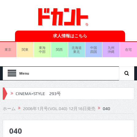
求人情報はこちら
東海
北海道
中国
九州
東京
関東
関西
在宅
中部
東北
四国
沖縄
Menu
CINEMA×STYLE 293号
CINEMA×STYLE 292号
ホーム
2006年1月号(VOL.040) 12月16日発売
040
CINEMA×STYLE 291号
040
CINEMA×STYLE 290号