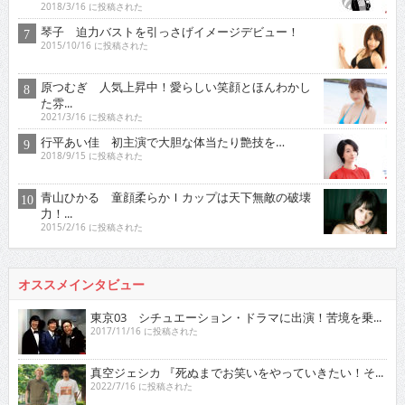
2018/3/16 に投稿された
琴子 迫力バストを引っさげイメージデビュー！
2015/10/16 に投稿された
原つむぎ 人気上昇中！愛らしい笑顔とほんわかし
た雰...
2021/3/16 に投稿された
行平あい佳 初主演で大胆な体当たり艶技を…
2018/9/15 に投稿された
青山ひかる 童顔柔らかＩカップは天下無敵の破壊
力！...
2015/2/16 に投稿された
オススメインタビュー
東京03 シチュエーション・ドラマに出演！苦境を乗...
2017/11/16 に投稿された
真空ジェシカ 『死ぬまでお笑いをやっていきたい！そ...
2022/7/16 に投稿された