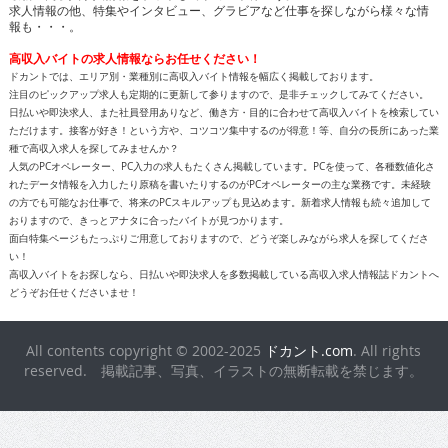
求人情報の他、特集やインタビュー、グラビアなど仕事を探しながら様々な情
報も・・・。
高収入バイトの求人情報ならお任せください！
ドカントでは、エリア別・業種別に高収入バイト情報を幅広く掲載しております。
注目のピックアップ求人も定期的に更新して参りますので、是非チェックしてみてください。
日払いや即決求人、また社員登用ありなど、働き方・目的に合わせて高収入バイトを検索してい
ただけます。接客が好き！という方や、コツコツ集中するのが得意！等、自分の長所にあった業
種で高収入求人を探してみませんか？
人気のPCオペレーター、PC入力の求人もたくさん掲載しています。PCを使って、各種数値化さ
れたデータ情報を入力したり原稿を書いたりするのがPCオペレーターの主な業務です。未経験
の方でも可能なお仕事で、将来のPCスキルアップも見込めます。新着求人情報も続々追加して
おりますので、きっとアナタに合ったバイトが見つかります。
面白特集ページもたっぷりご用意しておりますので、どうぞ楽しみながら求人を探してくださ
い！
高収入バイトをお探しなら、日払いや即決求人を多数掲載している高収入求人情報誌ドカントへ
どうぞお任せくださいませ！
All contents copyright © 2002-2025
ドカント.com
. All rights
reserved. 掲載記事、写真、イラストの無断転載を禁じます。