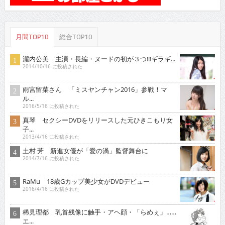
月間TOP10
総合TOP10
瀧内公美 主演・長編・ヌードの初が３つ!!!ギラギ...
2014/10/16 に投稿された
雨宮留菜さん 「ミスヤンチャン2016」参戦！マ
ル...
2016/5/16 に投稿された
真琴 セクシーDVDをリリースした元ひきこもり女
子...
2013/4/16 に投稿された
土村 芳 新進女優が「愛の渦」監督舞台に
2014/7/16 に投稿された
RaMu 18歳Gカップ美少女がDVDデビュー
2016/4/16 に投稿された
稀見理都 乳首残像に触手・アヘ顔・「らめぇ」……
エ...