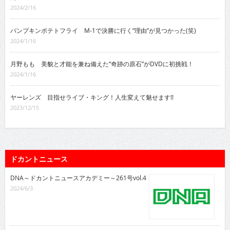
2024/2/16
パンプキンポテトフライ M-1で決勝に行く“理由”が見つかった(笑)
2024/1/16
月野もも 美貌と才能を兼ね備えた“奇跡の原石”がDVDに初挑戦！
2024/1/16
ヤーレンズ 目指せライブ・キング！人生変えて魅せます!!
2023/12/15
ドカントニュース
DNA～ドカントニュースアカデミー～261号vol.4
2024/6/3