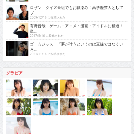
ロザン クイズ番組でもお馴染み！高学歴芸人として
ブ...
2009/12/16 に投稿された
有野晋哉 ゲーム・アニメ・漫画・アイドルに精通！
単...
2017/5/16 に投稿された
ゴー☆ジャス 『夢が叶うというのは直線ではなくい
ろ...
2021/11/16 に投稿された
グラビア