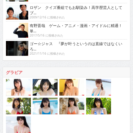
ロザン クイズ番組でもお馴染み！高学歴芸人として
ブ...
2009/12/16 に投稿された
有野晋哉 ゲーム・アニメ・漫画・アイドルに精通！
単...
2017/5/16 に投稿された
ゴー☆ジャス 『夢が叶うというのは直線ではなくい
ろ...
2021/11/16 に投稿された
グラビア