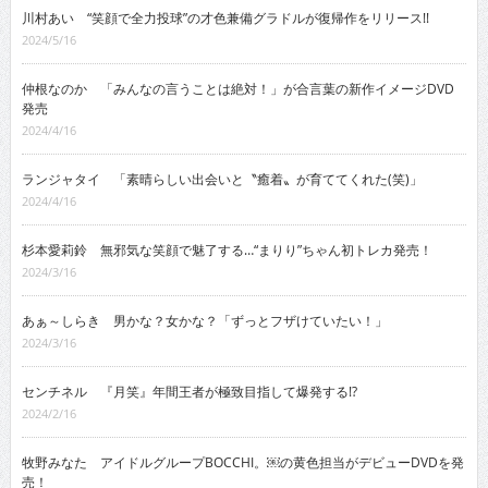
川村あい “笑顔で全力投球”の才色兼備グラドルが復帰作をリリース!!
2024/5/16
仲根なのか 「みんなの言うことは絶対！」が合言葉の新作イメージDVD
発売
2024/4/16
ランジャタイ 「素晴らしい出会いと〝癒着〟が育ててくれた(笑)」
2024/4/16
杉本愛莉鈴 無邪気な笑顔で魅了する…“まりり”ちゃん初トレカ発売！
2024/3/16
あぁ～しらき 男かな？女かな？「ずっとフザけていたい！」
2024/3/16
センチネル 『月笑』年間王者が極致目指して爆発する!?
2024/2/16
牧野みなた アイドルグループBOCCHI。￼の黄色担当がデビューDVDを発
売！