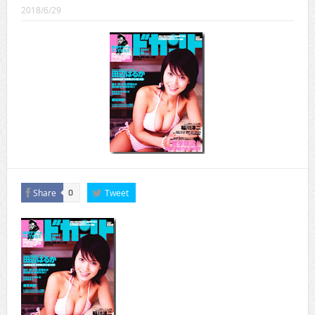
CINEMA×STYLE 286号
2018/6/29
CINEMA×STYLE 285号
CINEMA×STYLE 294号
CINEMA×STYLE 293号
CINEMA×STYLE 292号
CINEMA×STYLE 291号
Share
Tweet
0