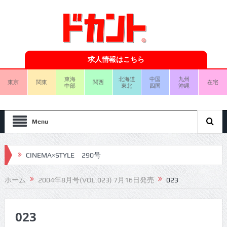
求人情報はこちら
東海
北海道
中国
九州
東京
関東
関西
在宅
中部
東北
四国
沖縄
Menu
CINEMA×STYLE 290号
CINEMA×STYLE 289号
ホーム
2004年8月号(VOL.023) 7月16日発売
023
CINEMA×STYLE 288号
023
CINEMA×STYLE 287号