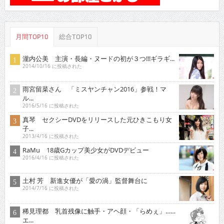
月間TOP10
総合TOP10
瀧内公美 主演・長編・ヌードの初が３つ!!!ギラギ...
2014/10/16 に投稿された
雨宮留菜さん 「ミスヤンチャン2016」参戦！マ
ル...
2016/5/16 に投稿された
真琴 セクシーDVDをリリースした元ひきこもり女
子...
2013/4/16 に投稿された
RaMu 18歳Gカップ美少女がDVDデビュー
2016/4/16 に投稿された
土村 芳 新進女優が「愛の渦」監督舞台に
2014/7/16 に投稿された
稀見理都 乳首残像に触手・アヘ顔・「らめぇ」……
エ...