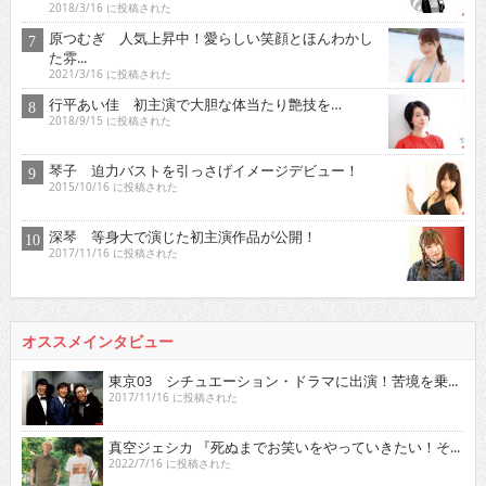
2018/3/16 に投稿された
原つむぎ 人気上昇中！愛らしい笑顔とほんわかし
た雰...
2021/3/16 に投稿された
行平あい佳 初主演で大胆な体当たり艶技を…
2018/9/15 に投稿された
琴子 迫力バストを引っさげイメージデビュー！
2015/10/16 に投稿された
深琴 等身大で演じた初主演作品が公開！
2017/11/16 に投稿された
オススメインタビュー
東京03 シチュエーション・ドラマに出演！苦境を乗...
2017/11/16 に投稿された
真空ジェシカ 『死ぬまでお笑いをやっていきたい！そ...
2022/7/16 に投稿された