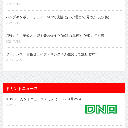
2024/2/16
パンプキンポテトフライ M-1で決勝に行く“理由”が見つかった(笑)
2024/1/16
月野もも 美貌と才能を兼ね備えた“奇跡の原石”がDVDに初挑戦！
2024/1/16
ヤーレンズ 目指せライブ・キング！人生変えて魅せます!!
2023/12/15
ドカントニュース
DNA～ドカントニュースアカデミー～261号vol.4
2024/6/3