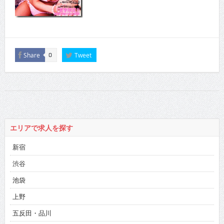
Share
Tweet
0
エリアで求人を探す
新宿
渋谷
池袋
上野
五反田・品川