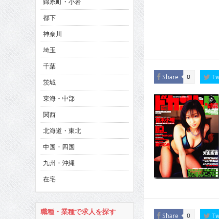
錦糸町・小岩
CINEMA×STYLE 286号
都下
CINEMA×STYLE 285号
神奈川
CINEMA×STYLE 294号
埼玉
千葉
Share
Tw
0
茨城
東海・中部
関西
北海道・東北
中国・四国
九州・沖縄
在宅
職種・業種で求人を探す
Share
Tw
0