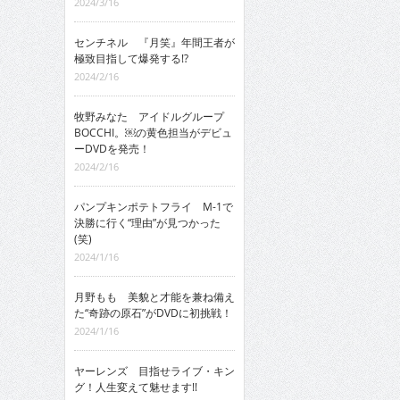
2024/3/16
センチネル 『月笑』年間王者が
極致目指して爆発する!?
2024/2/16
牧野みなた アイドルグループ
BOCCHI。￼の黄色担当がデビュ
ーDVDを発売！
2024/2/16
パンプキンポテトフライ M-1で
決勝に行く“理由”が見つかった
(笑)
2024/1/16
月野もも 美貌と才能を兼ね備え
た“奇跡の原石”がDVDに初挑戦！
2024/1/16
ヤーレンズ 目指せライブ・キン
グ！人生変えて魅せます!!