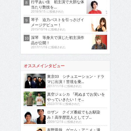
行平あい佳 初主演で大胆な体
当たり艶技を…
2018/9/15 に投稿された
琴子 迫力バストを引っさげイ
メージデビュー！
2015/10/16 に投稿された
深琴 等身大で演じた初主演作
品が公開！
2017/11/16 に投稿された
オススメインタビュー
東京03 シチュエーション・ドラ
マに出演！苦境を乗...
2017/11/16 に投稿された
真空ジェシカ 『死ぬまでお笑いを
やっていきたい！そ...
2022/7/16 に投稿された
ロザン クイズ番組でもお馴染
み！高学歴芸人としてブ...
2009/12/16 に投稿された
有野晋哉 ゲーム・アニメ・漫