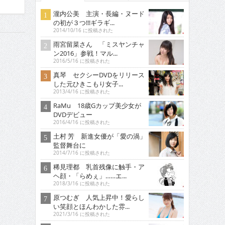
瀧内公美 主演・長編・ヌード
の初が３つ!!!ギラギ...
2014/10/16 に投稿された
雨宮留菜さん 「ミスヤンチャ
ン2016」参戦！マル...
2016/5/16 に投稿された
真琴 セクシーDVDをリリース
した元ひきこもり女子...
2013/4/16 に投稿された
RaMu 18歳Gカップ美少女が
DVDデビュー
2016/4/16 に投稿された
土村 芳 新進女優が「愛の渦」
監督舞台に
2014/7/16 に投稿された
稀見理都 乳首残像に触手・ア
ヘ顔・「らめぇ」……エ...
2018/3/16 に投稿された
原つむぎ 人気上昇中！愛らし
い笑顔とほんわかした雰...
2021/3/16 に投稿された