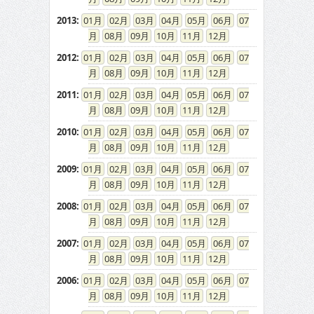
2013
:
01
02
03
04
05
06
07
08
09
10
11
12
2012
:
01
02
03
04
05
06
07
08
09
10
11
12
2011
:
01
02
03
04
05
06
07
08
09
10
11
12
2010
:
01
02
03
04
05
06
07
08
09
10
11
12
2009
:
01
02
03
04
05
06
07
08
09
10
11
12
2008
:
01
02
03
04
05
06
07
08
09
10
11
12
2007
:
01
02
03
04
05
06
07
08
09
10
11
12
2006
:
01
02
03
04
05
06
07
08
09
10
11
12