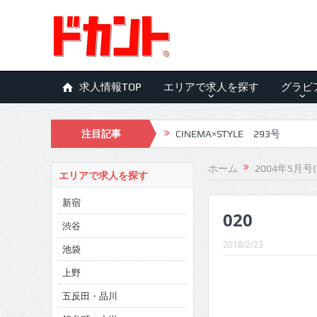
求人情報TOP
エリアで求人を探す
グラビ
注目記事
CINEMA×STYLE 293号
CINEMA×STYLE 292号
ホーム
2004年5月号(
エリアで求人を探す
CINEMA×STYLE 291号
新宿
020
CINEMA×STYLE 290号
渋谷
CINEMA×STYLE 289号
2018/2/23
池袋
CINEMA×STYLE 288号
上野
五反田・品川
CINEMA×STYLE 287号