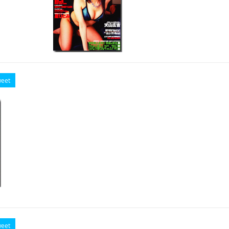
eet
eet