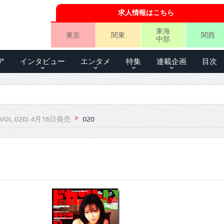
求人情報はこちら
東海
東京
関東
関西
中部
ア
インタビュー
エンタメ
特集
連載企画
目次
VOL.020) 4月16日発売
020