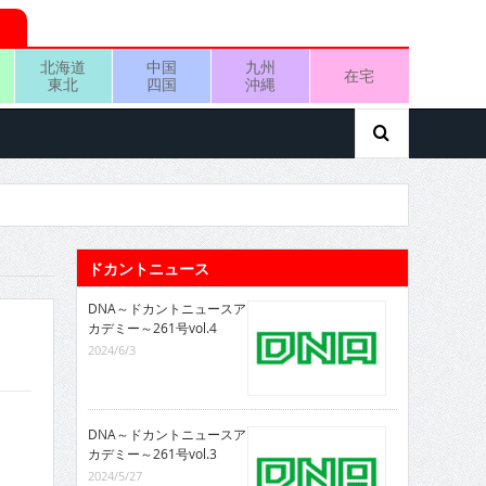
北海道
中国
九州
在宅
東北
四国
沖縄
ドカントニュース
DNA～ドカントニュースア
カデミー～261号vol.4
2024/6/3
DNA～ドカントニュースア
カデミー～261号vol.3
2024/5/27