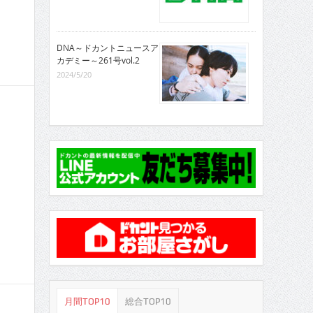
DNA～ドカントニュースア
カデミー～261号vol.2
2024/5/20
月間TOP10
総合TOP10