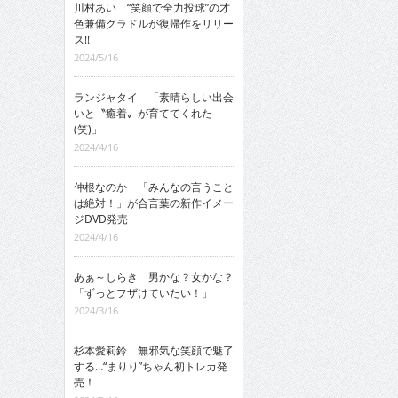
川村あい “笑顔で全力投球”の才
色兼備グラドルが復帰作をリリー
ス!!
2024/5/16
ランジャタイ 「素晴らしい出会
いと〝癒着〟が育ててくれた
(笑)」
2024/4/16
仲根なのか 「みんなの言うこと
は絶対！」が合言葉の新作イメー
ジDVD発売
2024/4/16
あぁ～しらき 男かな？女かな？
「ずっとフザけていたい！」
2024/3/16
杉本愛莉鈴 無邪気な笑顔で魅了
する…“まりり”ちゃん初トレカ発
売！