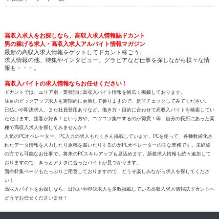
高収入求人をお探しなら、高収入求人情報誌ドカント
男の稼げる求人・高収入求人アルバイト情報マガジン
最新の高収入求人情報をゲットしてドカント稼ごう。
求人情報の他、特集やインタビュー、グラビアなど仕事を探しながら様々な情
報も・・・。
高収入バイトの求人情報ならお任せください！
ドカントでは、エリア別・業種別に高収入バイト情報を幅広く掲載しております。
注目のピックアップ求人も定期的に更新して参りますので、是非チェックしてみてください。
日払いや即決求人、また社員登用ありなど、働き方・目的に合わせて高収入バイトを検索してい
ただけます。接客が好き！という方や、コツコツ集中するのが得意！等、自分の長所にあった業
種で高収入求人を探してみませんか？
人気のPCオペレーター、PC入力の求人もたくさん掲載しています。PCを使って、各種数値化さ
れたデータ情報を入力したり原稿を書いたりするのがPCオペレーターの主な業務です。未経験
の方でも可能なお仕事で、将来のPCスキルアップも見込めます。新着求人情報も続々追加して
おりますので、きっとアナタに合ったバイトが見つかります。
面白特集ページもたっぷりご用意しておりますので、どうぞ楽しみながら求人を探してくださ
い！
高収入バイトをお探しなら、日払いや即決求人を多数掲載している高収入求人情報誌ドカントへ
どうぞお任せくださいませ！