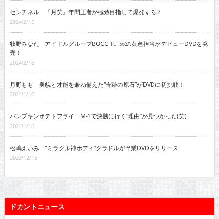
センチネル 『月笑』年間王者が極致目指して爆発する!?
2024/2/16
牧野みなた アイドルグループBOCCHI。￼の黄色担当がデビューDVDを発
売！
2024/2/16
月野もも 美貌と才能を兼ね備えた“奇跡の原石”がDVDに初挑戦！
2024/1/16
パンプキンポテトフライ M-1で決勝に行く“理由”が見つかった(笑)
2024/1/16
松嶋えいみ “ミラクル神ボディ”グラドルが卒業DVDをリリース
2023/12/15
ドカントニュース