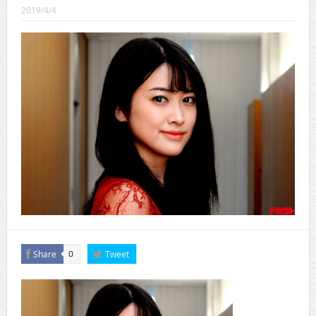
CINEMA×STYLE 288号
2019/4/4
CINEMA×STYLE 287号
CINEMA×STYLE 286号
CINEMA×STYLE 285号
CINEMA×STYLE 294号
CINEMA×STYLE 293号
Share
Tweet
0