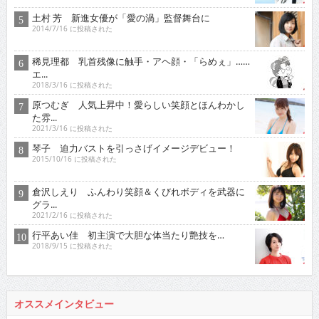
土村 芳 新進女優が「愛の渦」監督舞台に
2014/7/16 に投稿された
稀見理都 乳首残像に触手・アヘ顔・「らめぇ」……
エ...
2018/3/16 に投稿された
原つむぎ 人気上昇中！愛らしい笑顔とほんわかし
た雰...
2021/3/16 に投稿された
琴子 迫力バストを引っさげイメージデビュー！
2015/10/16 に投稿された
倉沢しえり ふんわり笑顔＆くびれボディを武器に
グラ...
2021/2/16 に投稿された
行平あい佳 初主演で大胆な体当たり艶技を…
2018/9/15 に投稿された
オススメインタビュー