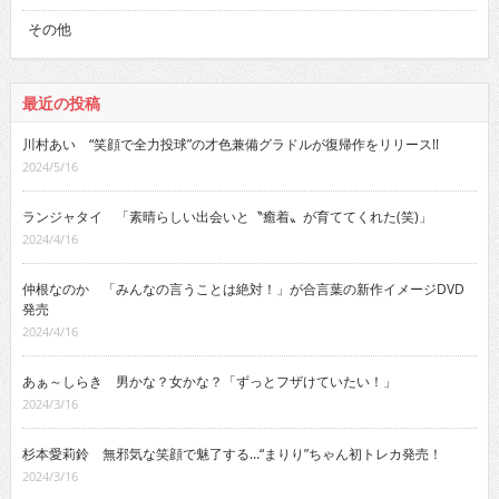
その他
最近の投稿
川村あい “笑顔で全力投球”の才色兼備グラドルが復帰作をリリース!!
2024/5/16
ランジャタイ 「素晴らしい出会いと〝癒着〟が育ててくれた(笑)」
2024/4/16
仲根なのか 「みんなの言うことは絶対！」が合言葉の新作イメージDVD
発売
2024/4/16
あぁ～しらき 男かな？女かな？「ずっとフザけていたい！」
2024/3/16
杉本愛莉鈴 無邪気な笑顔で魅了する…“まりり”ちゃん初トレカ発売！
2024/3/16