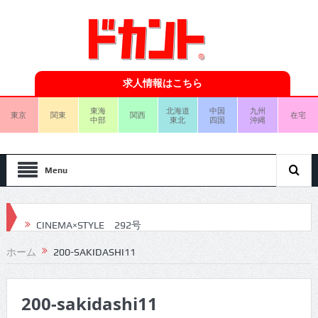
求人情報はこちら
東海
北海道
中国
九州
東京
関東
関西
在宅
中部
東北
四国
沖縄
Menu
CINEMA×STYLE 292号
CINEMA×STYLE 291号
ホーム
200-SAKIDASHI11
CINEMA×STYLE 290号
200-sakidashi11
CINEMA×STYLE 289号