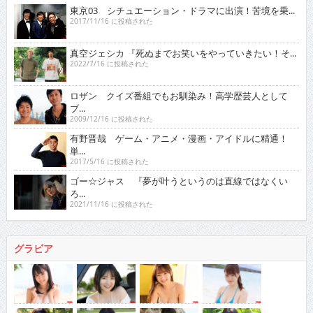
東京03 シチュエーション・ドラマに出演！苦境を乗...
2017/11/16 に投稿された
真空ジェシカ 『死ぬまでお笑いをやっていきたい！そ...
2022/7/16 に投稿された
ロザン クイズ番組でもお馴染み！高学歴芸人として
ブ...
2009/12/16 に投稿された
有野晋哉 ゲーム・アニメ・漫画・アイドルに精通！
単...
2017/5/16 に投稿された
ゴー☆ジャス 『夢が叶うというのは直線ではなくい
ろ...
2021/11/16 に投稿された
グラビア