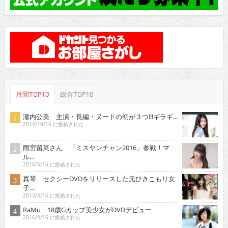
月間TOP10
総合TOP10
瀧内公美 主演・長編・ヌードの初が３つ!!!ギラギ...
2014/10/16 に投稿された
雨宮留菜さん 「ミスヤンチャン2016」参戦！マ
ル...
2016/5/16 に投稿された
真琴 セクシーDVDをリリースした元ひきこもり女
子...
2013/4/16 に投稿された
RaMu 18歳Gカップ美少女がDVDデビュー
2016/4/16 に投稿された