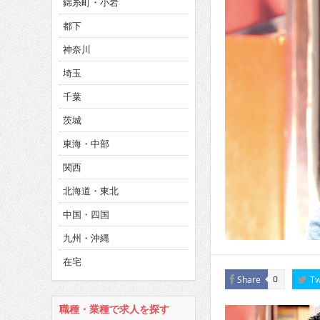
錦糸町・小岩
CINEMA×STYLE 286号
都下
CINEMA×STYLE 285号
神奈川
CINEMA×STYLE 294号
埼玉
千葉
茨城
東海・中部
関西
北海道・東北
中国・四国
九州・沖縄
在宅
Share
Tw
0
職種・業種で求人を探す