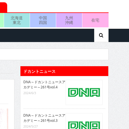
北海道
中国
九州
在宅
東北
四国
沖縄
ドカントニュース
DNA～ドカントニュースア
カデミー～261号vol.4
2024/6/3
DNA～ドカントニュースア
カデミー～261号vol.3
2024/5/27