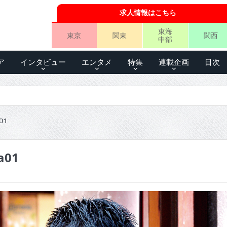
求人情報はこちら
東海
東京
関東
関西
中部
ア
インタビュー
エンタメ
特集
連載企画
目次
01
a01