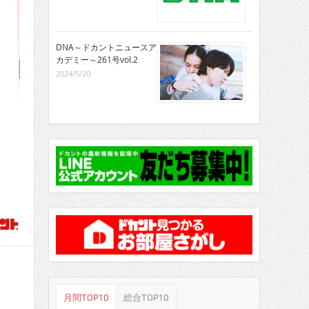
DNA～ドカントニュースア
カデミー～261号vol.2
2024/5/20
月間TOP10
総合TOP10