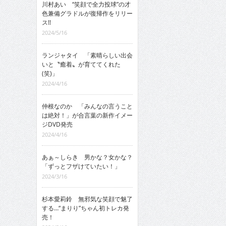
川村あい “笑顔で全力投球”の才
色兼備グラドルが復帰作をリリー
ス!!
2024/5/16
ランジャタイ 「素晴らしい出会
いと〝癒着〟が育ててくれた
(笑)」
2024/4/16
仲根なのか 「みんなの言うこと
は絶対！」が合言葉の新作イメー
ジDVD発売
2024/4/16
あぁ～しらき 男かな？女かな？
「ずっとフザけていたい！」
2024/3/16
杉本愛莉鈴 無邪気な笑顔で魅了
する…“まりり”ちゃん初トレカ発
売！