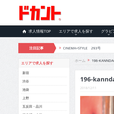
求人情報TOP
エリアで求人を探す
グラビ
注目記事
CINEMA×STYLE 293号
CINEMA×STYLE 292号
ホーム
196-KANNDA
エリアで求人を探す
CINEMA×STYLE 291号
新宿
196-kannd
CINEMA×STYLE 290号
渋谷
CINEMA×STYLE 289号
2018/12/11
池袋
CINEMA×STYLE 288号
上野
五反田・品川
CINEMA×STYLE 287号