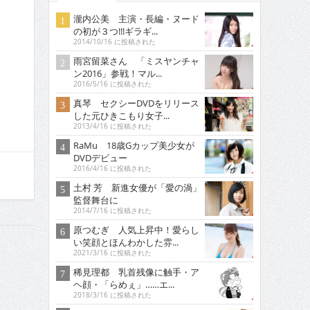
瀧内公美 主演・長編・ヌード
の初が３つ!!!ギラギ...
2014/10/16 に投稿された
雨宮留菜さん 「ミスヤンチャ
ン2016」参戦！マル...
2016/5/16 に投稿された
真琴 セクシーDVDをリリース
した元ひきこもり女子...
2013/4/16 に投稿された
RaMu 18歳Gカップ美少女が
DVDデビュー
2016/4/16 に投稿された
土村 芳 新進女優が「愛の渦」
監督舞台に
2014/7/16 に投稿された
原つむぎ 人気上昇中！愛らし
い笑顔とほんわかした雰...
2021/3/16 に投稿された
稀見理都 乳首残像に触手・ア
ヘ顔・「らめぇ」……エ...
2018/3/16 に投稿された