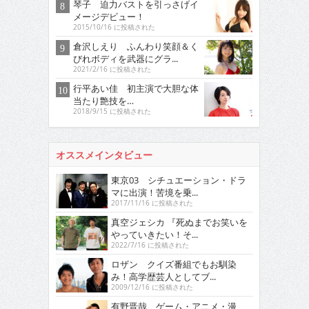
琴子 迫力バストを引っさげイ
メージデビュー！
2015/10/16 に投稿された
倉沢しえり ふんわり笑顔＆く
びれボディを武器にグラ...
2021/2/16 に投稿された
行平あい佳 初主演で大胆な体
当たり艶技を…
2018/9/15 に投稿された
オススメインタビュー
東京03 シチュエーション・ドラ
マに出演！苦境を乗...
2017/11/16 に投稿された
真空ジェシカ 『死ぬまでお笑いを
やっていきたい！そ...
2022/7/16 に投稿された
ロザン クイズ番組でもお馴染
み！高学歴芸人としてブ...
2009/12/16 に投稿された
有野晋哉 ゲーム・アニメ・漫