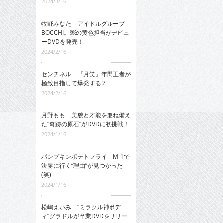
2024/3/16
牧野みなた アイドルグループ
BOCCHI。￼の黄色担当がデビュ
ーDVDを発売！
2024/2/16
センチネル 『月笑』年間王者が
極致目指して爆発する!?
2024/2/16
月野もも 美貌と才能を兼ね備え
た“奇跡の原石”がDVDに初挑戦！
2024/1/16
パンプキンポテトフライ M-1で
決勝に行く“理由”が見つかった
(笑)
2024/1/16
松嶋えいみ “ミラクル神ボデ
ィ”グラドルが卒業DVDをリリー