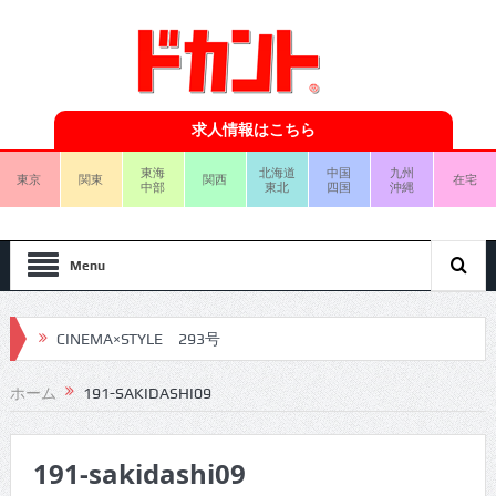
求人情報はこちら
東海
北海道
中国
九州
東京
関東
関西
在宅
中部
東北
四国
沖縄
Menu
CINEMA×STYLE 293号
CINEMA×STYLE 292号
ホーム
191-SAKIDASHI09
CINEMA×STYLE 291号
CINEMA×STYLE 290号
191-sakidashi09
CINEMA×STYLE 289号