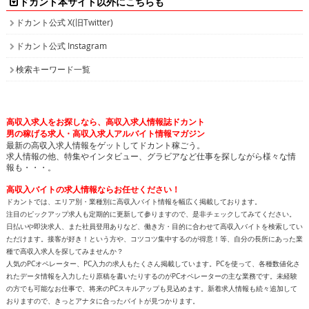
日払いや即決求人、また社員登用ありなど、働き方・目的に合わせて高収入バイトを検索してい
ただけます。接客が好き！という方や、コツコツ集中するのが得意！等、自分の長所にあった業
種で高収入求人を探してみませんか？
人気のPCオペレーター、PC入力の求人もたくさん掲載しています。PCを使って、各種数値化さ
れたデータ情報を入力したり原稿を書いたりするのがPCオペレーターの主な業務です。未経験
の方でも可能なお仕事で、将来のPCスキルアップも見込めます。新着求人情報も続々追加して
おりますので、きっとアナタに合ったバイトが見つかります。
面白特集ページもたっぷりご用意しておりますので、どうぞ楽しみながら求人を探してくださ
い！
高収入バイトをお探しなら、日払いや即決求人を多数掲載している高収入求人情報誌ドカントへ
どうぞお任せくださいませ！
All contents copyright © 2002-2025
ドカント.com
. All rights
reserved. 掲載記事、写真、イラストの無断転載を禁じます。