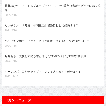
牧野みなた アイドルグループBOCCHI。￼の黄色担当がデビューDVDを発
売！
2024/2/16
センチネル 『月笑』年間王者が極致目指して爆発する!?
2024/2/16
パンプキンポテトフライ M-1で決勝に行く“理由”が見つかった(笑)
2024/1/16
月野もも 美貌と才能を兼ね備えた“奇跡の原石”がDVDに初挑戦！
2024/1/16
ヤーレンズ 目指せライブ・キング！人生変えて魅せます!!
2023/12/15
ドカントニュース