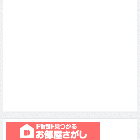
月間TOP10
総合TOP10
瀧内公美 主演・長編・ヌードの初が３つ!!!ギラギ...
2014/10/16 に投稿された
雨宮留菜さん 「ミスヤンチャン2016」参戦！マ
ル...
2016/5/16 に投稿された
真琴 セクシーDVDをリリースした元ひきこもり女
子...
2013/4/16 に投稿された