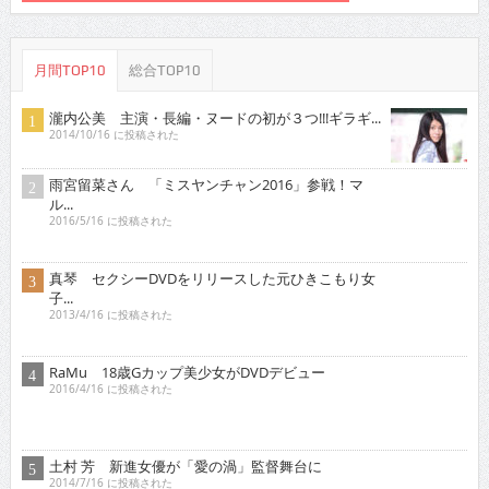
RaMu 18歳Gカップ美少女がDVDデビュー
2016/4/16 に投稿された
土村 芳 新進女優が「愛の渦」監督舞台に
2014/7/16 に投稿された
原つむぎ 人気上昇中！愛らしい笑顔とほんわかし
た雰...
2021/3/16 に投稿された
稀見理都 乳首残像に触手・アヘ顔・「らめぇ」……
エ...
2018/3/16 に投稿された
琴子 迫力バストを引っさげイメージデビュー！
2015/10/16 に投稿された
行平あい佳 初主演で大胆な体当たり艶技を…