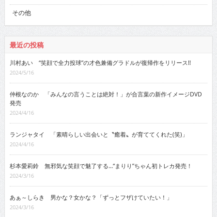
その他
最近の投稿
川村あい “笑顔で全力投球”の才色兼備グラドルが復帰作をリリース!!
2024/5/16
仲根なのか 「みんなの言うことは絶対！」が合言葉の新作イメージDVD
発売
2024/4/16
ランジャタイ 「素晴らしい出会いと〝癒着〟が育ててくれた(笑)」
2024/4/16
杉本愛莉鈴 無邪気な笑顔で魅了する…“まりり”ちゃん初トレカ発売！
2024/3/16
あぁ～しらき 男かな？女かな？「ずっとフザけていたい！」
2024/3/16