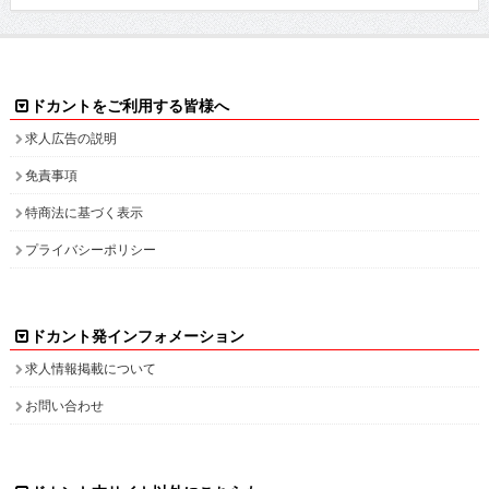
求人情報掲載について
お問い合わせ
ドカント本サイト以外にこちらも
ドカント公式 X(旧Twitter)
ドカント公式 Instagram
検索キーワード一覧
高収入求人をお探しなら、高収入求人情報誌ドカント
男の稼げる求人・高収入求人アルバイト情報マガジン
最新の高収入求人情報をゲットしてドカント稼ごう。
求人情報の他、特集やインタビュー、グラビアなど仕事を探しながら様々な情
報も・・・。
高収入バイトの求人情報ならお任せください！
ドカントでは、エリア別・業種別に高収入バイト情報を幅広く掲載しております。
注目のピックアップ求人も定期的に更新して参りますので、是非チェックしてみてください。