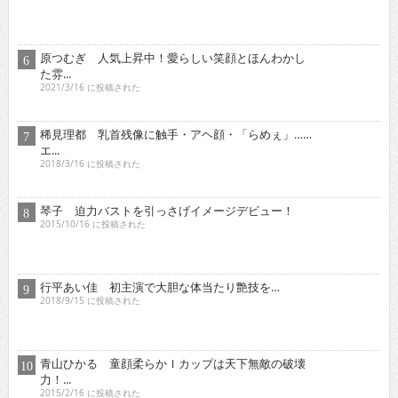
2018/9/15 に投稿された
青山ひかる 童顔柔らかＩカップは天下無敵の破壊
力！...
2015/2/16 に投稿された
オススメインタビュー
東京03 シチュエーション・ドラマに出演！苦境を乗...
2017/11/16 に投稿された
真空ジェシカ 『死ぬまでお笑いをやって
いきたい！そ...
2022/7/16 に投稿された
ロザン クイズ番組でもお
馴染み！高学歴芸人として
ブ...
2009/12/16 に投稿された
有野晋哉 ゲ
ーム・アニ