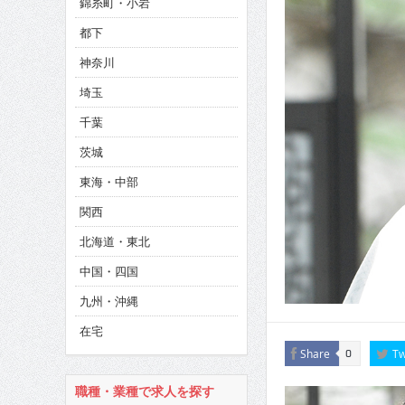
錦糸町・小岩
CINEMA×STYLE 285号
都下
CINEMA×STYLE 294号
神奈川
埼玉
千葉
茨城
東海・中部
関西
北海道・東北
中国・四国
九州・沖縄
在宅
Share
Tw
0
職種・業種で求人を探す