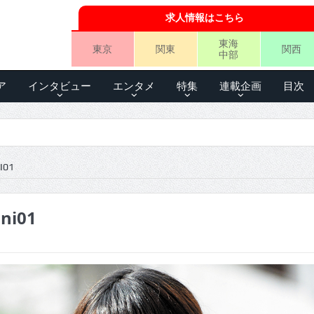
求人情報はこちら
東海
東京
関東
関西
中部
ア
インタビュー
エンタメ
特集
連載企画
目次
I01
ni01