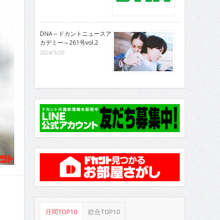
DNA～ドカントニュースア
カデミー～261号vol.2
2024/5/20
月間TOP10
総合TOP10