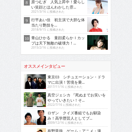
原つむぎ 人気上昇中！愛らし
い笑顔とほんわかした雰...
2021/3/16 に投稿された
行平あい佳 初主演で大胆な体
当たり艶技を…
2018/9/15 に投稿された
青山ひかる 童顔柔らかＩカッ
プは天下無敵の破壊力！...
2015/2/16 に投稿された
オススメインタビュー
東京03 シチュエーション・ドラ
マに出演！苦境を乗...
2017/11/16 に投稿された
真空ジェシカ 『死ぬまでお笑いを
やっていきたい！そ...
2022/7/16 に投稿された
ロザン クイズ番組でもお馴染
み！高学歴芸人としてブ...
2009/12/16 に投稿された
有野晋哉 ゲーム・アニメ・漫