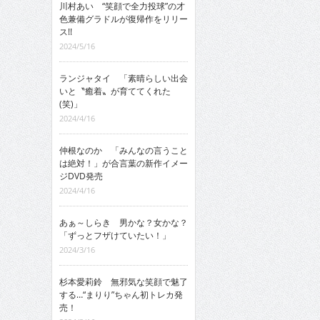
川村あい “笑顔で全力投球”の才
色兼備グラドルが復帰作をリリー
ス!!
2024/5/16
ランジャタイ 「素晴らしい出会
いと〝癒着〟が育ててくれた
(笑)」
2024/4/16
仲根なのか 「みんなの言うこと
は絶対！」が合言葉の新作イメー
ジDVD発売
2024/4/16
あぁ～しらき 男かな？女かな？
「ずっとフザけていたい！」
2024/3/16
杉本愛莉鈴 無邪気な笑顔で魅了
する…“まりり”ちゃん初トレカ発
売！