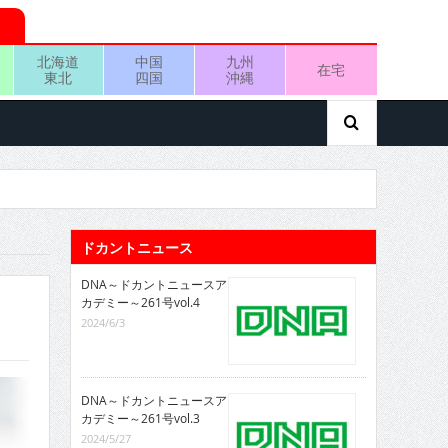
北海道
中国
九州
在宅
東北
四国
沖縄
ドカントニュース
DNA～ドカントニュースア
カデミー～261号vol.4
2024/6/3
DNA～ドカントニュースア
カデミー～261号vol.3
2024/5/27