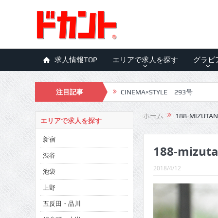
求人情報TOP
エリアで求人を探す
グラビ
CINEMA×STYLE 293号
注目記事
CINEMA×STYLE 292号
CINEMA×STYLE 291号
ホーム
188-MIZUTAN
エリアで求人を探す
CINEMA×STYLE 290号
新宿
188-mizuta
CINEMA×STYLE 289号
渋谷
2018/4/12
CINEMA×STYLE 288号
池袋
上野
CINEMA×STYLE 287号
五反田・品川
CINEMA×STYLE 286号