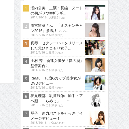
瀧内公美 主演・長編・ヌード
の初が３つ!!!ギラギ...
2014/10/16 に投稿された
雨宮留菜さん 「ミスヤンチャ
ン2016」参戦！マル...
2016/5/16 に投稿された
真琴 セクシーDVDをリリース
した元ひきこもり女子...
2013/4/16 に投稿された
土村 芳 新進女優が「愛の渦」
監督舞台に
2014/7/16 に投稿された
RaMu 18歳Gカップ美少女が
DVDデビュー
2016/4/16 に投稿された
稀見理都 乳首残像に触手・ア
ヘ顔・「らめぇ」……エ...
2018/3/16 に投稿された
琴子 迫力バストを引っさげイ
メージデビュー！
2015/10/16 に投稿された