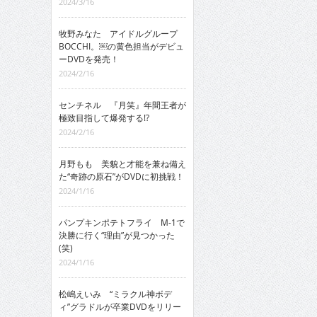
2024/3/16
牧野みなた アイドルグループ
BOCCHI。￼の黄色担当がデビュ
ーDVDを発売！
2024/2/16
センチネル 『月笑』年間王者が
極致目指して爆発する!?
2024/2/16
月野もも 美貌と才能を兼ね備え
た“奇跡の原石”がDVDに初挑戦！
2024/1/16
パンプキンポテトフライ M-1で
決勝に行く“理由”が見つかった
(笑)
2024/1/16
松嶋えいみ “ミラクル神ボデ
ィ”グラドルが卒業DVDをリリー