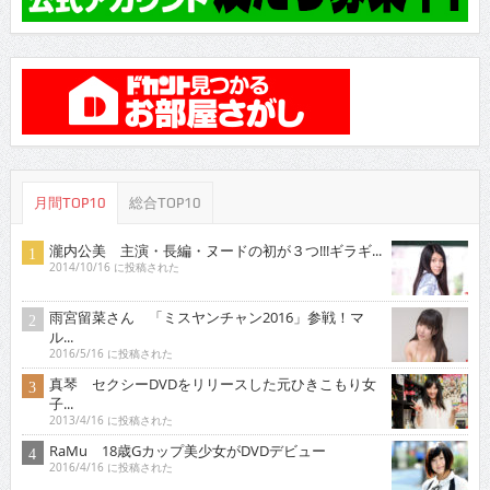
月間TOP10
総合TOP10
瀧内公美 主演・長編・ヌードの初が３つ!!!ギラギ...
2014/10/16 に投稿された
雨宮留菜さん 「ミスヤンチャン2016」参戦！マ
ル...
2016/5/16 に投稿された
真琴 セクシーDVDをリリースした元ひきこもり女
子...
2013/4/16 に投稿された
RaMu 18歳Gカップ美少女がDVDデビュー
2016/4/16 に投稿された