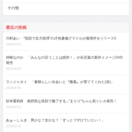
その他
最近の投稿
川村あい “笑顔で全力投球”の才色兼備グラドルが復帰作をリリース!!
2024/5/16
仲根なのか 「みんなの言うことは絶対！」が合言葉の新作イメージDVD
発売
2024/4/16
ランジャタイ 「素晴らしい出会いと〝癒着〟が育ててくれた(笑)」
2024/4/16
杉本愛莉鈴 無邪気な笑顔で魅了する…“まりり”ちゃん初トレカ発売！
2024/3/16
あぁ～しらき 男かな？女かな？「ずっとフザけていたい！」
2024/3/16