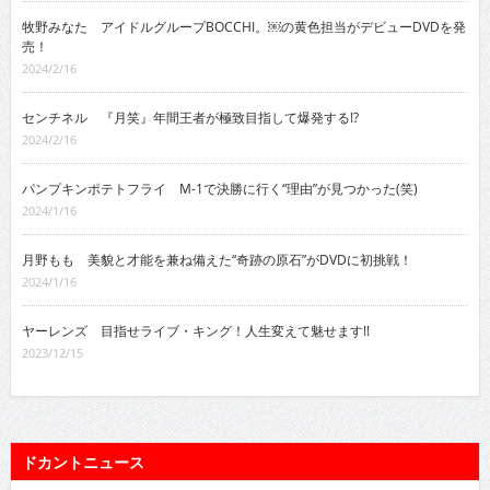
牧野みなた アイドルグループBOCCHI。￼の黄色担当がデビューDVDを発
売！
2024/2/16
センチネル 『月笑』年間王者が極致目指して爆発する!?
2024/2/16
パンプキンポテトフライ M-1で決勝に行く“理由”が見つかった(笑)
2024/1/16
月野もも 美貌と才能を兼ね備えた“奇跡の原石”がDVDに初挑戦！
2024/1/16
ヤーレンズ 目指せライブ・キング！人生変えて魅せます!!
2023/12/15
ドカントニュース