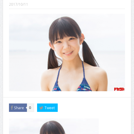
CINEMA×STYLE 289号
2017/10/11
CINEMA×STYLE 288号
CINEMA×STYLE 287号
CINEMA×STYLE 286号
CINEMA×STYLE 285号
CINEMA×STYLE 294号
Share
Tweet
0