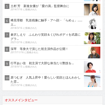
土村 芳 新進女優が「愛の渦」監督舞台に
2014/7/16 に投稿された
稀見理都 乳首残像に触手・アヘ顔・「らめぇ」……
エ...
2018/3/16 に投稿された
倉沢しえり ふんわり笑顔＆くびれボディを武器に
グラ...
2021/2/16 に投稿された
深琴 等身大で演じた初主演作品が公開！
2017/11/16 に投稿された
行平あい佳 初主演で大胆な体当たり艶技を…
2018/9/15 に投稿された
原つむぎ 人気上昇中！愛らしい笑顔とほんわかし
た雰...
2021/3/16 に投稿された
オススメインタビュー