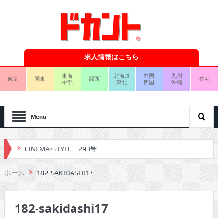
求人情報はこちら
東海
北海道
中国
九州
東京
関東
関西
在宅
中部
東北
四国
沖縄
Menu
CINEMA×STYLE 293号
CINEMA×STYLE 292号
ホーム
182-SAKIDASHI17
CINEMA×STYLE 291号
182-sakidashi17
CINEMA×STYLE 290号