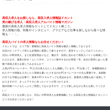
高収入求人をお探しなら、高収入求人情報誌ドカント
男の稼げる求人・高収入求人アルバイト情報マガジン
最新の高収入求人情報をゲットしてドカント稼ごう。
求人情報の他、特集やインタビュー、グラビアなど仕事を探しながら様々な情
報も・・・。
高収入バイトの求人情報ならお任せください！
ドカントでは、エリア別・業種別に高収入バイト情報を幅広く掲載しております。
注目のピックアップ求人も定期的に更新して参りますので、是非チェックしてみてください。
日払いや即決求人、また社員登用ありなど、働き方・目的に合わせて高収入バイトを検索してい
ただけます。接客が好き！という方や、コツコツ集中するのが得意！等、自分の長所にあった業
種で高収入求人を探してみませんか？
人気のPCオペレーター、PC入力の求人もたくさん掲載しています。PCを使って、各種数値化さ
れたデータ情報を入力したり原稿を書いたりするのがPCオペレーターの主な業務です。未経験
の方でも可能なお仕事で、将来のPCスキルアップも見込めます。新着求人情報も続々追加して
おりますので、きっとアナタに合ったバイトが見つかります。
面白特集ページもたっぷりご用意しておりますので、どうぞ楽しみながら求人を探してくださ
い！
高収入バイトをお探しなら、日払いや即決求人を多数掲載している高収入求人情報誌ドカントへ
どうぞお任せくださいませ！