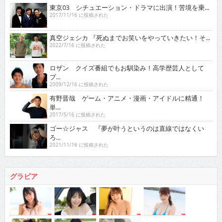
東京03 シチュエーション・ドラマに出演！苦境を乗...
2017/11/16 に投稿された
真空ジェシカ 『死ぬまでお笑いをやっていきたい！そ...
2022/7/16 に投稿された
ロザン クイズ番組でもお馴染み！高学歴芸人として
ブ...
2009/12/16 に投稿された
有野晋哉 ゲーム・アニメ・漫画・アイドルに精通！
単...
2017/5/16 に投稿された
ゴー☆ジャス 『夢が叶うというのは直線ではなくい
ろ...
2021/11/16 に投稿された
グラビア