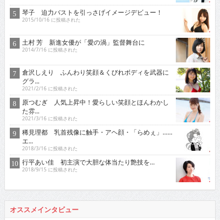
琴子 迫力バストを引っさげイメージデビュー！
2015/10/16 に投稿された
土村 芳 新進女優が「愛の渦」監督舞台に
2014/7/16 に投稿された
倉沢しえり ふんわり笑顔＆くびれボディを武器に
グラ...
2021/2/16 に投稿された
原つむぎ 人気上昇中！愛らしい笑顔とほんわかし
た雰...
2021/3/16 に投稿された
稀見理都 乳首残像に触手・アヘ顔・「らめぇ」……
エ...
2018/3/16 に投稿された
行平あい佳 初主演で大胆な体当たり艶技を…
2018/9/15 に投稿された
オススメインタビュー