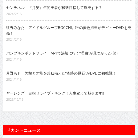
センチネル 『月笑』年間王者が極致目指して爆発する!?
2024/2/16
牧野みなた アイドルグループBOCCHI。￼の黄色担当がデビューDVDを発
売！
2024/2/16
パンプキンポテトフライ M-1で決勝に行く“理由”が見つかった(笑)
2024/1/16
月野もも 美貌と才能を兼ね備えた“奇跡の原石”がDVDに初挑戦！
2024/1/16
ヤーレンズ 目指せライブ・キング！人生変えて魅せます!!
2023/12/15
ドカントニュース