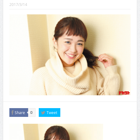
CINEMA×STYLE 289号
2017/3/14
CINEMA×STYLE 288号
CINEMA×STYLE 287号
CINEMA×STYLE 286号
CINEMA×STYLE 285号
CINEMA×STYLE 294号
Share
Tweet
0