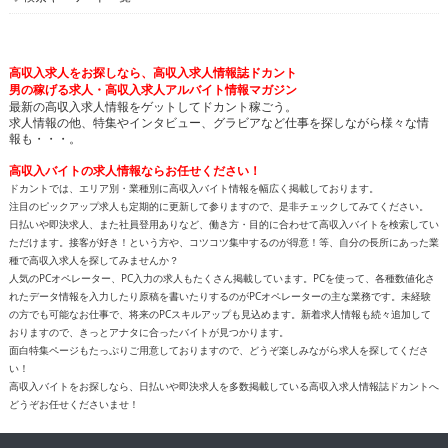
高収入求人をお探しなら、高収入求人情報誌ドカント
男の稼げる求人・高収入求人アルバイト情報マガジン
最新の高収入求人情報をゲットしてドカント稼ごう。
求人情報の他、特集やインタビュー、グラビアなど仕事を探しながら様々な情
報も・・・。
高収入バイトの求人情報ならお任せください！
ドカントでは、エリア別・業種別に高収入バイト情報を幅広く掲載しております。
注目のピックアップ求人も定期的に更新して参りますので、是非チェックしてみてください。
日払いや即決求人、また社員登用ありなど、働き方・目的に合わせて高収入バイトを検索してい
ただけます。接客が好き！という方や、コツコツ集中するのが得意！等、自分の長所にあった業
種で高収入求人を探してみませんか？
人気のPCオペレーター、PC入力の求人もたくさん掲載しています。PCを使って、各種数値化さ
れたデータ情報を入力したり原稿を書いたりするのがPCオペレーターの主な業務です。未経験
の方でも可能なお仕事で、将来のPCスキルアップも見込めます。新着求人情報も続々追加して
おりますので、きっとアナタに合ったバイトが見つかります。
面白特集ページもたっぷりご用意しておりますので、どうぞ楽しみながら求人を探してくださ
い！
高収入バイトをお探しなら、日払いや即決求人を多数掲載している高収入求人情報誌ドカントへ
どうぞお任せくださいませ！