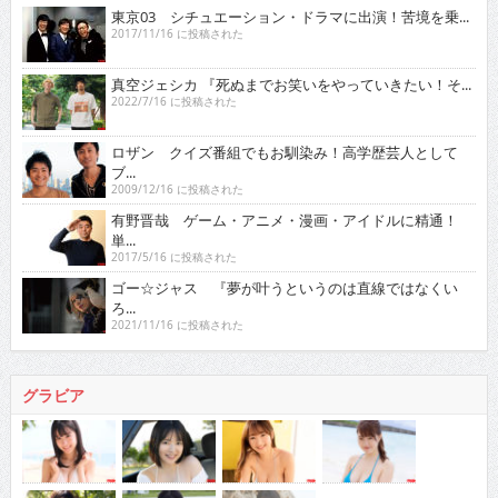
東京03 シチュエーション・ドラマに出演！苦境を乗...
2017/11/16 に投稿された
真空ジェシカ 『死ぬまでお笑いをやっていきたい！そ...
2022/7/16 に投稿された
ロザン クイズ番組でもお馴染み！高学歴芸人として
ブ...
2009/12/16 に投稿された
有野晋哉 ゲーム・アニメ・漫画・アイドルに精通！
単...
2017/5/16 に投稿された
ゴー☆ジャス 『夢が叶うというのは直線ではなくい
ろ...
2021/11/16 に投稿された
グラビア