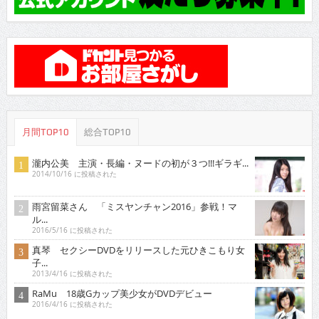
月間TOP10
総合TOP10
瀧内公美 主演・長編・ヌードの初が３つ!!!ギラギ...
2014/10/16 に投稿された
雨宮留菜さん 「ミスヤンチャン2016」参戦！マ
ル...
2016/5/16 に投稿された
真琴 セクシーDVDをリリースした元ひきこもり女
子...
2013/4/16 に投稿された
RaMu 18歳Gカップ美少女がDVDデビュー
2016/4/16 に投稿された