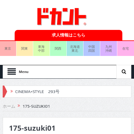
求人情報はこちら
東海
北海道
中国
九州
東京
関東
関西
在宅
中部
東北
四国
沖縄
Menu
CINEMA×STYLE 293号
CINEMA×STYLE 292号
ホーム
175-SUZUKI01
CINEMA×STYLE 291号
175-suzuki01
CINEMA×STYLE 290号