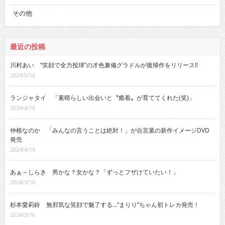
その他
最近の投稿
川村あい “笑顔で全力投球”の才色兼備グラドルが復帰作をリリース!!
2024/5/16
ランジャタイ 「素晴らしい出会いと〝癒着〟が育ててくれた(笑)」
2024/4/16
仲根なのか 「みんなの言うことは絶対！」が合言葉の新作イメージDVD
発売
2024/4/16
あぁ～しらき 男かな？女かな？「ずっとフザけていたい！」
2024/3/16
杉本愛莉鈴 無邪気な笑顔で魅了する…“まりり”ちゃん初トレカ発売！
2024/3/16